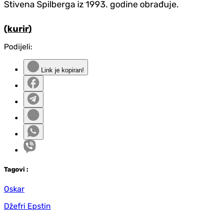
Stivena Spilberga iz 1993. godine obrađuje.
(kurir)
Podijeli:
Link je kopiran!
Tag
ovi
:
Oskar
Džefri Epstin