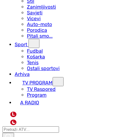
Stil
Zanimljivosti
Savjeti
Vicevi
Auto-moto
Porodica
Pitali smo...
Sport
Fudbal
Košarka
Tenis
Ostali sportovi
Arhiva
TV PROGRAM
ТV Raspored
Program
A RADIO
L