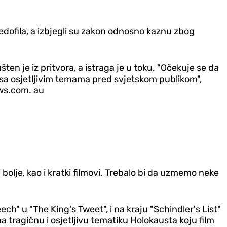
edofila, a izbjegli su zakon odnosno kaznu zbog
en je iz pritvora, a istraga je u toku. "Očekuje se da
or sa osjetljivim temama pred svjetskom publikom",
ews.com. au
 bolje, kao i kratki filmovi. Trebalo bi da uzmemo neke
ch" u "The King's Tweet", i na kraju "Schindler's List"
a tragičnu i osjetljivu tematiku Holokausta koju film