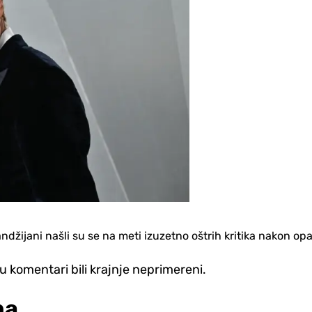
džijani našli su se na meti izuzetno oštrih kritika nakon opas
u komentari bili krajnje neprimereni.
na