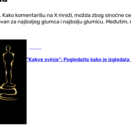
. Kako komentarišu na X mreži, možda zbog sinoćne ce
van za najboljeg glumca i najbolju glumicu. Međutim, n
Scena
"Kakve svinje": Pogledajte kako je izgledal