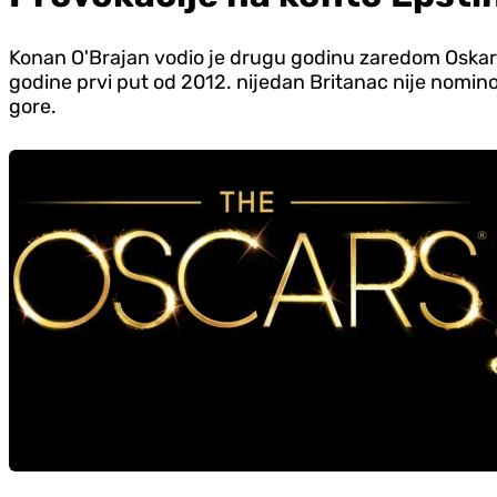
Konan O'Brajan vodio je drugu godinu zaredom Oskar
godine prvi put od 2012. nijedan Britanac nije nomino
gore.