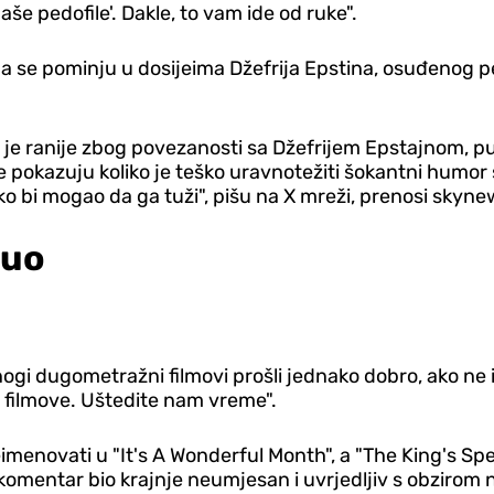
še pedofile'. Dakle, to vam ide od ruke".
oja se pominju u dosijeima Džefrija Epstina, osuđenog p
je ranije zbog povezanosti sa Džefrijem Epstajnom, pušt
t ove pokazuju koliko je teško uravnotežiti šokantni hum
ko bi mogao da ga tuži", pišu na X mreži, prenosi skyn
nuo
nogi dugometražni filmovi prošli jednako dobro, ako ne i
 filmove. Uštedite nam vreme".
eimenovati u "It's A Wonderful Month", a "The King's Spee
komentar bio krajnje neumjesan i uvrjedljiv s obzirom n