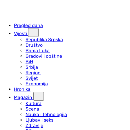
Pregled dana
Vijesti
Republika Srpska
Društvo
Banja Luka
Gradovi i opštine
BiH
Srbija
Region
Svijet
Ekonomija
Hronika
Magazin
Kultura
Scena
Nauka i tehnologija
Ljubav i seks
Zdravlje