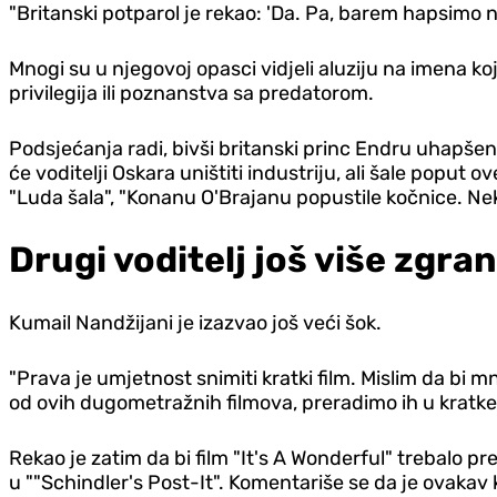
"Britanski potparol je rekao: 'Da. Pa, barem hapsimo na
Mnogi su u njegovoj opasci vidjeli aluziju na imena k
privilegija ili poznanstva sa predatorom.
Podsjećanja radi, bivši britanski princ Endru uhapšen 
će voditelji Oskara uništiti industriju, ali šale popu
"Luda šala", "Konanu O'Brajanu popustile kočnice. Ne
Drugi voditelj još više zgra
Kumail Nandžijani je izazvao još veći šok.
"Prava je umjetnost snimiti kratki film. Mislim da bi m
od ovih dugometražnih filmova, preradimo ih u kratke
Rekao je zatim da bi film "It's A Wonderful" trebalo pr
u ""Schindler's Post-It". Komentariše se da je ovakav 