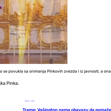
 se povukla sa snimanja Pinkovih zvezda i iz javnosti, a on
jka Pinka.
Svijet
Tramp: Vašington nema obavezu da pomaže