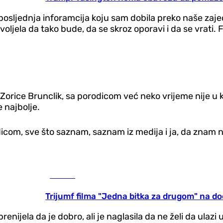
posljednja inforamcija koju sam dobila preko naše zaj
ljela da tako bude, da se skroz oporavi i da se vrati. Fa
a Zorice Brunclik, sa porodicom već neko vrijeme nije 
e najbolje.
om, sve što saznam, saznam iz medija i ja, da znam nešt
Kultura
Trijumf filma "Jedna bitka za drugom" na do
enijela da je dobro, ali je naglasila da ne želi da ulazi 