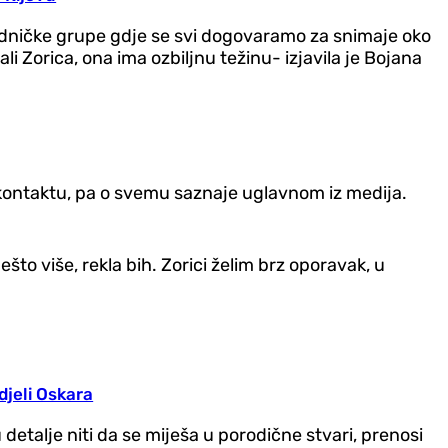
edničke grupe gdje se svi dogovaramo za snimaje oko
li Zorica, ona ima ozbiljnu težinu- izjavila je Bojana
u kontaktu, pa o svemu saznaje uglavnom iz medija.
o više, rekla bih. Zorici želim brz oporavak, u
djeli Oskara
u detalje niti da se miješa u porodične stvari, prenosi