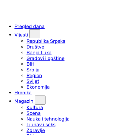
Pregled dana
Vijesti
Republika Srpska
Društvo
Banja Luka
Gradovi i opštine
BiH
Srbija
Region
Svijet
Ekonomija
Hronika
Magazin
Kultura
Scena
Nauka i tehnologija
Ljubav i seks
Zdravlje