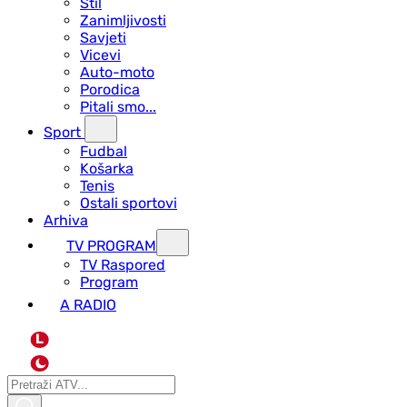
Stil
Zanimljivosti
Savjeti
Vicevi
Auto-moto
Porodica
Pitali smo...
Sport
Fudbal
Košarka
Tenis
Ostali sportovi
Arhiva
TV PROGRAM
ТV Raspored
Program
A RADIO
L