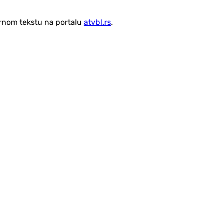
vornom tekstu na portalu
atvbl.rs
.