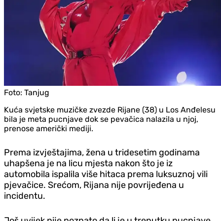
Foto:
Tanjug
Kuća svjetske muzičke zvezde Rijane (38) u Los Anđelesu
bila je meta pucnjave dok se pevačica nalazila u njoj,
prenose američki mediji.
Prema izvještajima, žena u tridesetim godinama
uhapšena je na licu mjesta nakon što je iz
automobila ispalila više hitaca prema luksuznoj vili
pjevačice. Srećom, Rijana nije povrijeđena u
incidentu.
Još uvijek nije poznato da li je u trenutku pucnjave