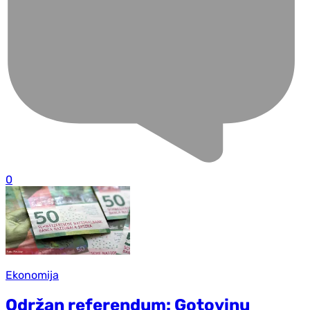
0
Ekonomija
Održan referendum: Gotovinu