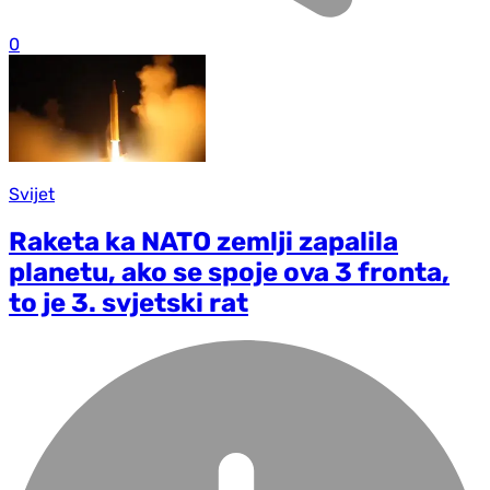
0
Svijet
Raketa ka NATO zemlji zapalila
planetu, ako se spoje ova 3 fronta,
to je 3. svjetski rat