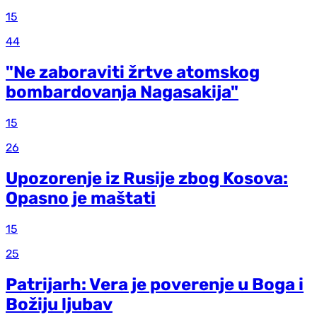
15
44
"Ne zaboraviti žrtve atomskog
bombardovanja Nagasakija"
15
26
Upozorenje iz Rusije zbog Kosova:
Opasno je maštati
15
25
Patrijarh: Vera je poverenje u Boga i
Božiju ljubav