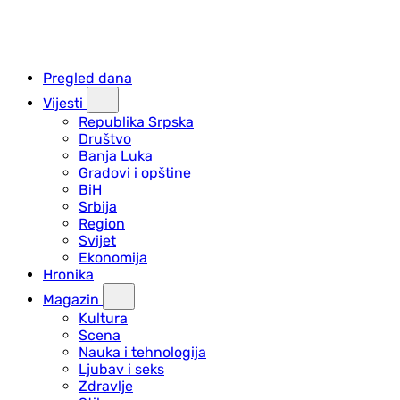
Pregled dana
Vijesti
Republika Srpska
Društvo
Banja Luka
Gradovi i opštine
BiH
Srbija
Region
Svijet
Ekonomija
Hronika
Magazin
Kultura
Scena
Nauka i tehnologija
Ljubav i seks
Zdravlje