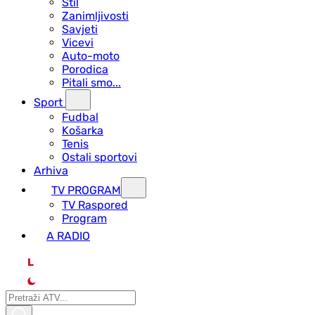
Stil
Zanimljivosti
Savjeti
Vicevi
Auto-moto
Porodica
Pitali smo...
Sport
Fudbal
Košarka
Tenis
Ostali sportovi
Arhiva
TV PROGRAM
ТV Raspored
Program
A RADIO
L