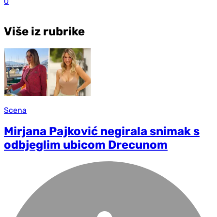
0
Više iz rubrike
Scena
Mirjana Pajković negirala snimak s
odbjeglim ubicom Drecunom