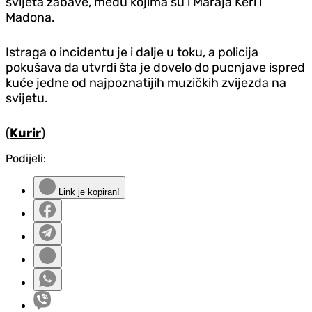
svijeta zabave, među kojima su i Maraja Keri i
Madona.
Istraga o incidentu je i dalje u toku, a policija
pokušava da utvrdi šta je dovelo do pucnjave ispred
kuće jedne od najpoznatijih muzičkih zvijezda na
svijetu.
(
Kurir
)
Podijeli:
Link je kopiran!