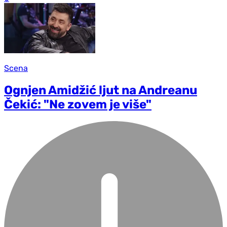
Scena
Ognjen Amidžić ljut na Andreanu
Čekić: "Ne zovem je više"