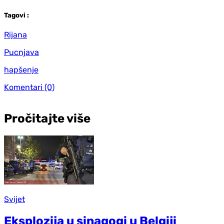
Tag
ovi
:
Rijana
Pucnjava
hapšenje
Komentari
(0)
Pročitajte više
Svijet
Eksplozija u sinagogi u Belgiji