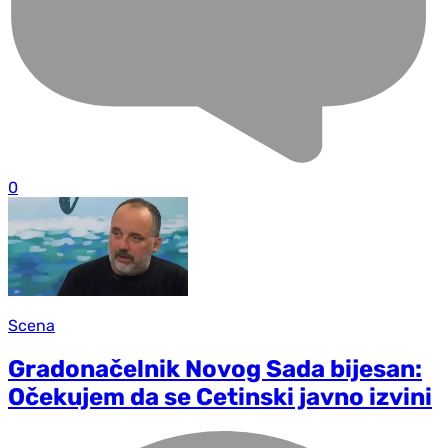
0
Scena
Gradonačelnik Novog Sada bijesan:
Očekujem da se Cetinski javno izvini