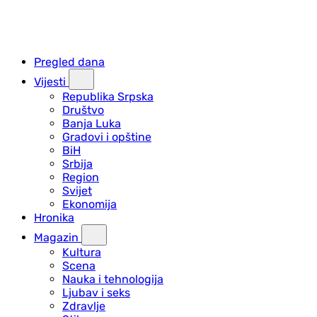
Pregled dana
Vijesti
Republika Srpska
Društvo
Banja Luka
Gradovi i opštine
BiH
Srbija
Region
Svijet
Ekonomija
Hronika
Magazin
Kultura
Scena
Nauka i tehnologija
Ljubav i seks
Zdravlje