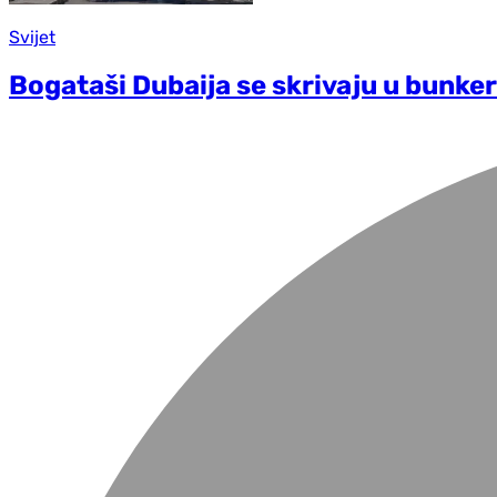
Svijet
Bogataši Dubaija se skrivaju u bunke