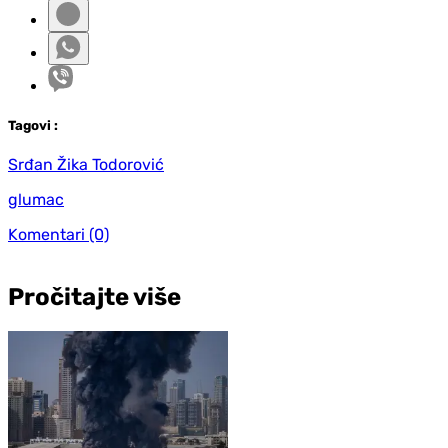
Tag
ovi
:
Srđan Žika Todorović
glumac
Komentari
(0)
Pročitajte više