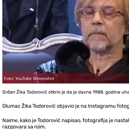
Srđan Žika Todorović otkrio je da je davne 1988. godine uh
Glumac Žika Todorović objavio je na Instagramu fotogr
Naime, kako je Todorović napisao, fotografija je nast
razgovara sa njim.