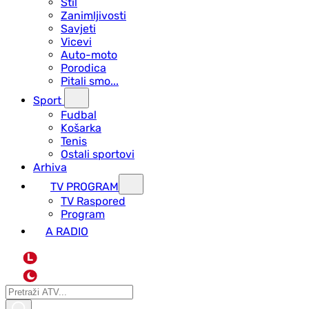
Stil
Zanimljivosti
Savjeti
Vicevi
Auto-moto
Porodica
Pitali smo...
Sport
Fudbal
Košarka
Tenis
Ostali sportovi
Arhiva
TV PROGRAM
ТV Raspored
Program
A RADIO
L