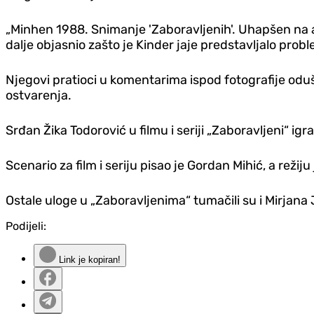
„Minhen 1988. Snimanje 'Zaboravljenih'. Uhapšen na ae
dalje objasnio zašto je Kinder jaje predstavljalo probl
Njegovi pratioci u komentarima ispod fotografije oduš
ostvarenja.
Srđan Žika Todorović u filmu i seriji „Zaboravljeni“ igr
Scenario za film i seriju pisao je Gordan Mihić, a režiju
Ostale uloge u „Zaboravljenima“ tumačili su i Mirjana 
Podijeli:
Link je kopiran!