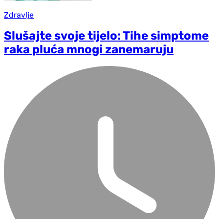
Zdravlje
Slušajte svoje tijelo: Tihe simptome
raka pluća mnogi zanemaruju