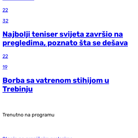
22
32
Najbolji teniser svijeta završio na
pregledima, poznato šta se dešava
22
19
Borba sa vatrenom stihijom u
Trebinju
Trenutno na programu