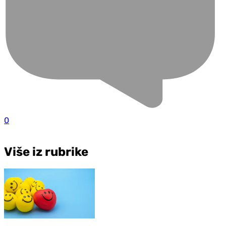
0
Više iz rubrike