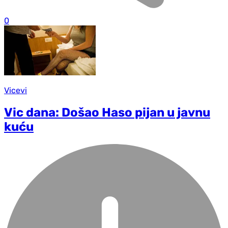
0
Vicevi
Vic dana: Došao Haso pijan u javnu
kuću