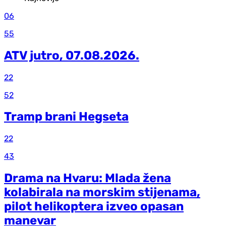
06
55
ATV jutro, 07.08.2026.
22
52
Tramp brani Hegseta
22
43
Drama na Hvaru: Mlada žena
kolabirala na morskim stijenama,
pilot helikoptera izveo opasan
manevar