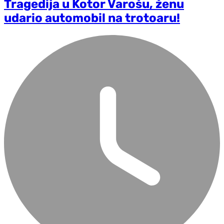
Tragedija u Kotor Varošu, ženu
udario automobil na trotoaru!