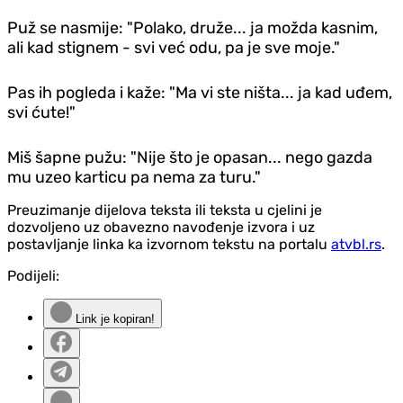
Puž se nasmije: "Polako, druže... ja možda kasnim,
ali kad stignem - svi već odu, pa je sve moje."
Pas ih pogleda i kaže: "Ma vi ste ništa... ja kad uđem,
svi ćute!"
Miš šapne pužu: "Nije što je opasan... nego gazda
mu uzeo karticu pa nema za turu."
Preuzimanje dijelova teksta ili teksta u cjelini je
dozvoljeno uz obavezno navođenje izvora i uz
postavljanje linka ka izvornom tekstu na portalu
atvbl.rs
.
Podijeli:
Link je kopiran!