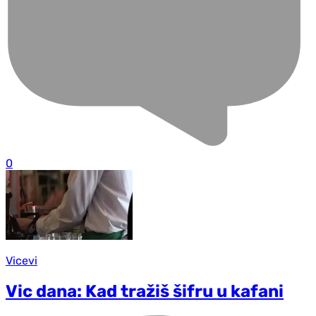
0
Vicevi
Vic dana: Kad tražiš šifru u kafani