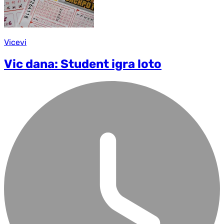
Vicevi
Vic dana: Student igra loto