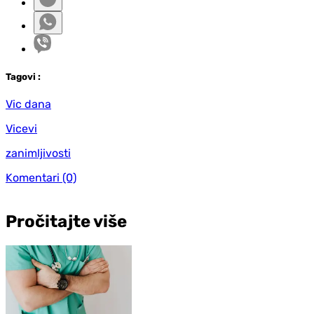
Tag
ovi
:
Vic dana
Vicevi
zanimljivosti
Komentari
(0)
Pročitajte više