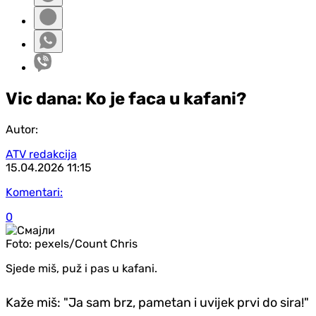
Vic dana: Ko je faca u kafani?
Autor:
ATV redakcija
15.04.2026
11:15
Komentari:
0
Foto:
pexels/Count Chris
Sjede miš, puž i pas u kafani.
Kaže miš: "Ja sam brz, pametan i uvijek prvi do sira!"