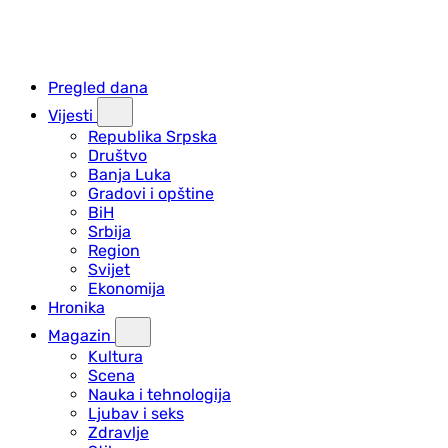
Pregled dana
Vijesti
Republika Srpska
Društvo
Banja Luka
Gradovi i opštine
BiH
Srbija
Region
Svijet
Ekonomija
Hronika
Magazin
Kultura
Scena
Nauka i tehnologija
Ljubav i seks
Zdravlje