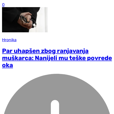
0
Hronika
Par uhapšen zbog ranjavanja
muškarca: Nanijeli mu teške povrede
oka