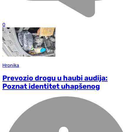
0
Hronika
Prevozio drogu u haubi audija:
Poznat identitet uhapšenog