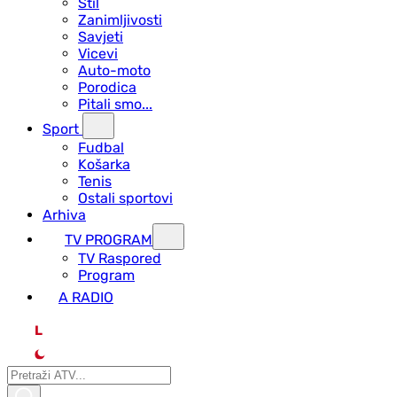
Stil
Zanimljivosti
Savjeti
Vicevi
Auto-moto
Porodica
Pitali smo...
Sport
Fudbal
Košarka
Tenis
Ostali sportovi
Arhiva
TV PROGRAM
ТV Raspored
Program
A RADIO
L