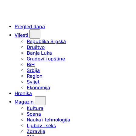
Pregled dana
Vijesti
Republika Srpska
Društvo
Banja Luka
Gradovi i opštine
BiH
Srbija
Region
Svijet
Ekonomija
Hronika
Magazin
Kultura
Scena
Nauka i tehnologija
Ljubav i seks
Zdravlje