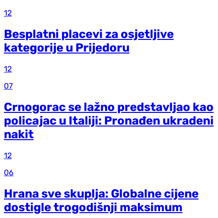
12
Besplatni placevi za osjetljive
kategorije u Prijedoru
12
07
Crnogorac se lažno predstavljao kao
policajac u Italiji: Pronađen ukradeni
nakit
12
06
Hrana sve skuplja: Globalne cijene
dostigle trogodišnji maksimum