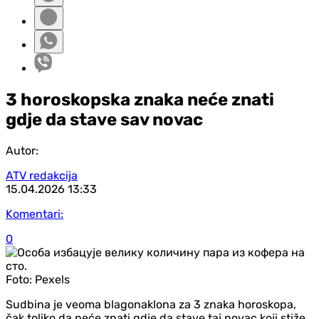
3 horoskopska znaka neće znati
gdje da stave sav novac
Autor:
ATV redakcija
15.04.2026
13:33
Komentari:
0
Foto:
Pexels
Sudbina je veoma blagonaklona za 3 znaka horoskopa,
čak toliko da neće znati gdje da stave taj novac koji stiže