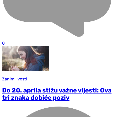
0
Zanimljivosti
Do 20. aprila stižu važne vijesti: Ova
tri znaka dobiće poziv