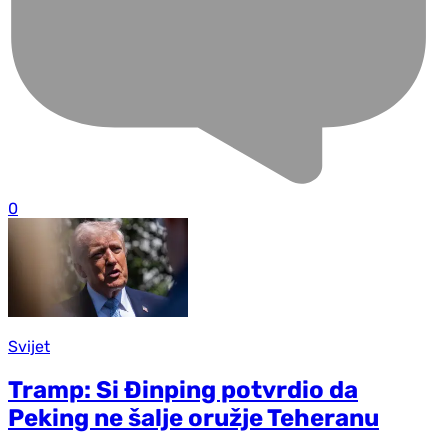
0
Svijet
Tramp: Si Đinping potvrdio da
Peking ne šalje oružje Teheranu