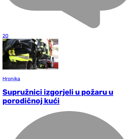
20
Hronika
Supružnici izgorjeli u požaru u
porodičnoj kući