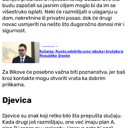
budu započeli sa jasnim ciljem moglo bi da im se
višestruko isplati. Neki će razmišljati o ulaganju u
dom, nekretnine ili privatni posao, dok će drugi
novac usmjeriti na nešto što dugoročno donosi mir i
sigurnost.
Ekonomija
Košarac: Rusija odobrila uvoz jabuka i krušaka iz
Republike Srpske
Za Bikove će posebno važna biti poznanstva, jer baš
kroz kontakte mogu otvoriti vrata ka dobrim
prilikama.
Djevica
Djevice su znak koji retko bilo šta prepušta slučaju.
Kada drugi još razmišljaju, one već imaju plan A,