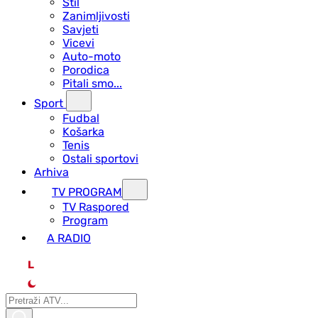
Stil
Zanimljivosti
Savjeti
Vicevi
Auto-moto
Porodica
Pitali smo...
Sport
Fudbal
Košarka
Tenis
Ostali sportovi
Arhiva
TV PROGRAM
ТV Raspored
Program
A RADIO
L