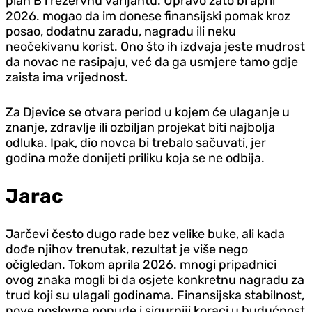
plan B i rezervnu varijantu. Upravo zato bi april
2026. mogao da im donese finansijski pomak kroz
posao, dodatnu zaradu, nagradu ili neku
neočekivanu korist. Ono što ih izdvaja jeste mudrost
da novac ne rasipaju, već da ga usmjere tamo gdje
zaista ima vrijednost.
Za Djevice se otvara period u kojem će ulaganje u
znanje, zdravlje ili ozbiljan projekat biti najbolja
odluka. Ipak, dio novca bi trebalo sačuvati, jer
godina može donijeti priliku koja se ne odbija.
Jarac
Jarčevi često dugo rade bez velike buke, ali kada
dođe njihov trenutak, rezultat je više nego
očigledan. Tokom aprila 2026. mnogi pripadnici
ovog znaka mogli bi da osjete konkretnu nagradu za
trud koji su ulagali godinama. Finansijska stabilnost,
nove poslovne ponude i sigurniji koraci u budućnost