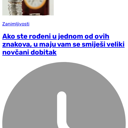
Zanimljivosti
Ako ste rođeni u jednom od ovih
znakova, u maju vam se smiješi veliki
novčani dobitak