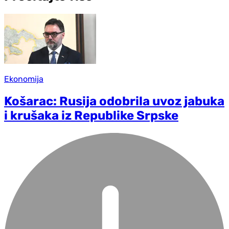
Ekonomija
Košarac: Rusija odobrila uvoz jabuka
i krušaka iz Republike Srpske