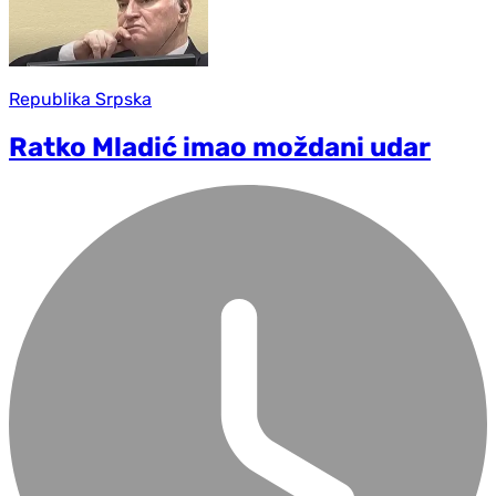
Republika Srpska
Ratko Mladić imao moždani udar