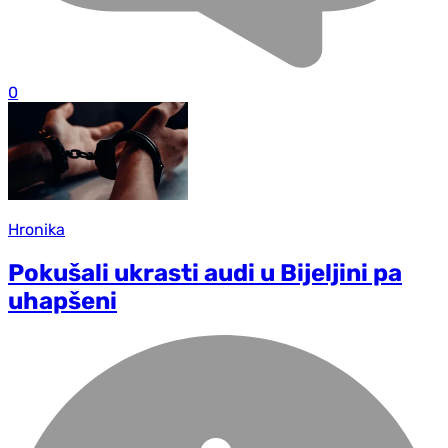
0
Hronika
Pokušali ukrasti audi u Bijeljini pa
uhapšeni