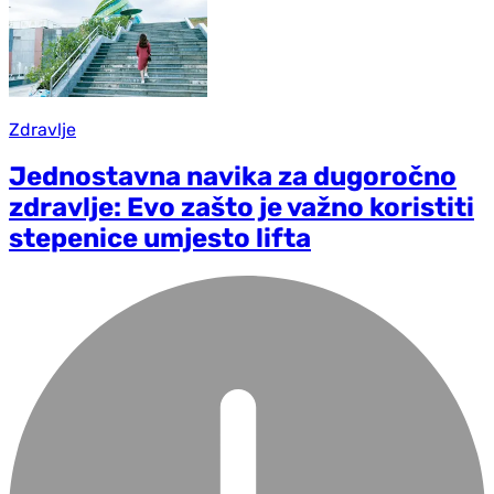
Zdravlje
Jednostavna navika za dugoročno
zdravlje: Evo zašto je važno koristiti
stepenice umjesto lifta