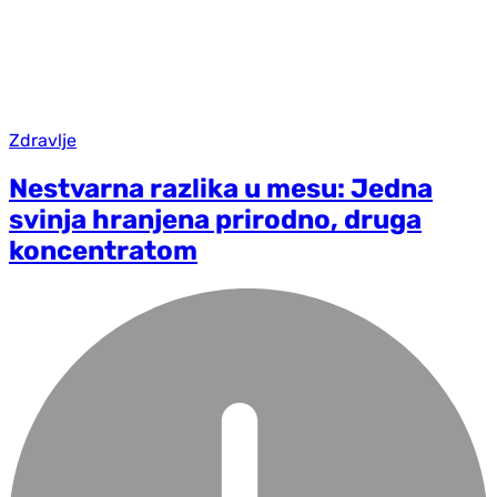
Zdravlje
Nestvarna razlika u mesu: Jedna
svinja hranjena prirodno, druga
koncentratom