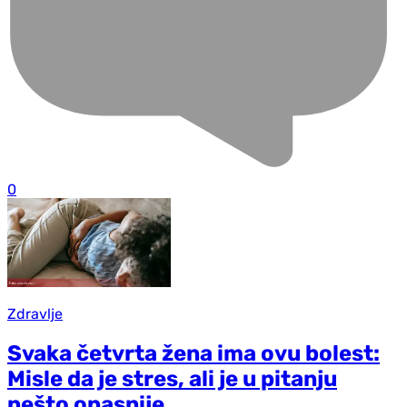
0
Zdravlje
Svaka četvrta žena ima ovu bolest:
Misle da je stres, ali je u pitanju
nešto opasnije