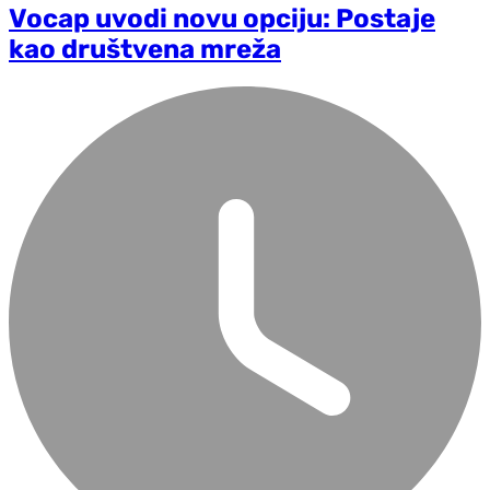
Vocap uvodi novu opciju: Postaje
kao društvena mreža