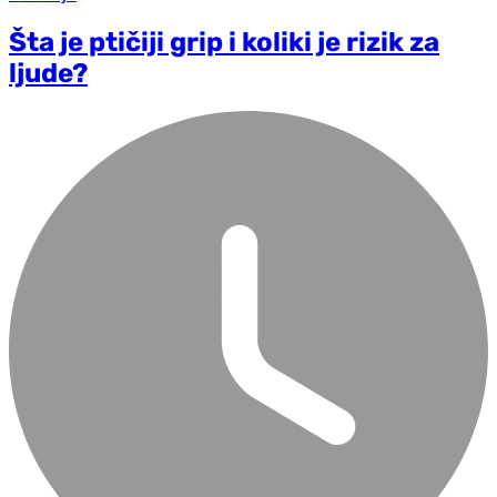
Šta je ptičiji grip i koliki je rizik za
ljude?