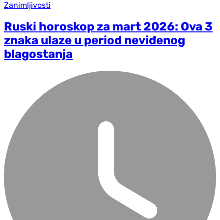
Zanimljivosti
Ruski horoskop za mart 2026: Ova 3
znaka ulaze u period neviđenog
blagostanja