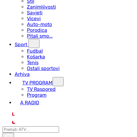
Stil
Zanimljivosti
Savjeti
Vicevi
Auto-moto
Porodica
Pitali smo...
Sport
Fudbal
Košarka
Tenis
Ostali sportovi
Arhiva
TV PROGRAM
ТV Raspored
Program
A RADIO
L