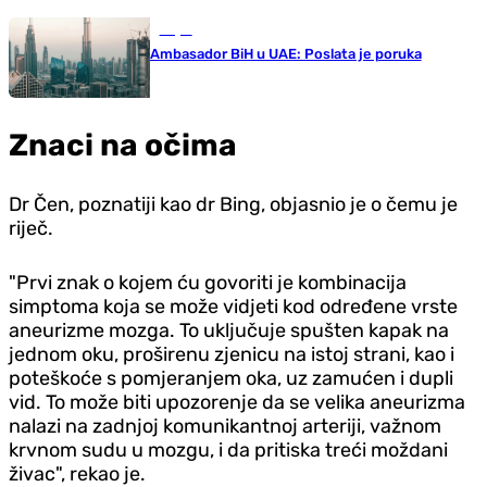
Svijet
Ambasador BiH u UAE: Poslata je poruka
Znaci na očima
Dr Čen, poznatiji kao dr Bing, objasnio je o čemu je
riječ.
"Prvi znak o kojem ću govoriti je kombinacija
simptoma koja se može vidjeti kod određene vrste
aneurizme mozga. To uključuje spušten kapak na
jednom oku, proširenu zjenicu na istoj strani, kao i
poteškoće s pomjeranjem oka, uz zamućen i dupli
vid. To može biti upozorenje da se velika aneurizma
nalazi na zadnjoj komunikantnoj arteriji, važnom
krvnom sudu u mozgu, i da pritiska treći moždani
živac", rekao je.