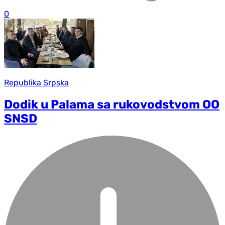
0
Republika Srpska
Dodik u Palama sa rukovodstvom OO
SNSD