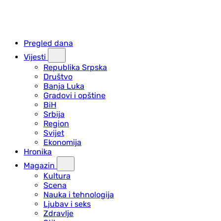
Pregled dana
Vijesti
Republika Srpska
Društvo
Banja Luka
Gradovi i opštine
BiH
Srbija
Region
Svijet
Ekonomija
Hronika
Magazin
Kultura
Scena
Nauka i tehnologija
Ljubav i seks
Zdravlje