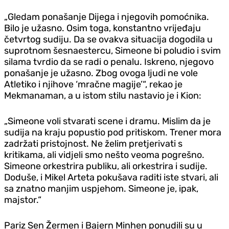
„Gledam ponašanje Dijega i njegovih pomoćnika.
Bilo je užasno. Osim toga, konstantno vrijeđaju
četvrtog sudiju. Da se ovakva situacija dogodila u
suprotnom šesnaestercu, Simeone bi poludio i svim
silama tvrdio da se radi o penalu. Iskreno, njegovo
ponašanje je užasno. Zbog ovoga ljudi ne vole
Atletiko i njihove ‘mračne magije’“, rekao je
Mekmanaman, a u istom stilu nastavio je i Kion:
„Simeone voli stvarati scene i dramu. Mislim da je
sudija na kraju popustio pod pritiskom. Trener mora
zadržati pristojnost. Ne želim pretjerivati s
kritikama, ali vidjeli smo nešto veoma pogrešno.
Simeone orkestrira publiku, ali orkestrira i sudije.
Doduše, i Mikel Arteta pokušava raditi iste stvari, ali
sa znatno manjim uspjehom. Simeone je, ipak,
majstor.“
Pariz Sen Žermen i Bajern Minhen ponudili su u