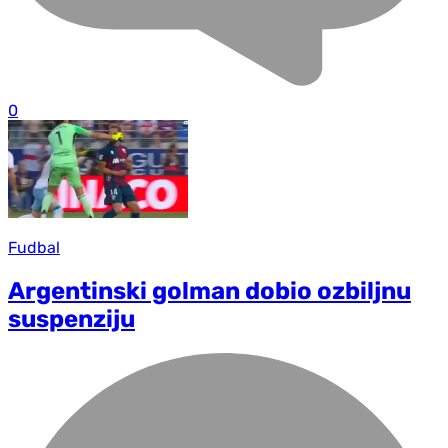
0
Fudbal
Argentinski golman dobio ozbiljnu
suspenziju