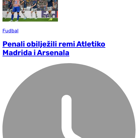
Fudbal
Penali obilježili remi Atletiko
Madrida i Arsenala