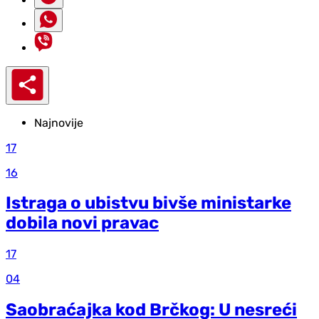
Najnovije
17
16
Istraga o ubistvu bivše ministarke
dobila novi pravac
17
04
Saobraćajka kod Brčkog: U nesreći