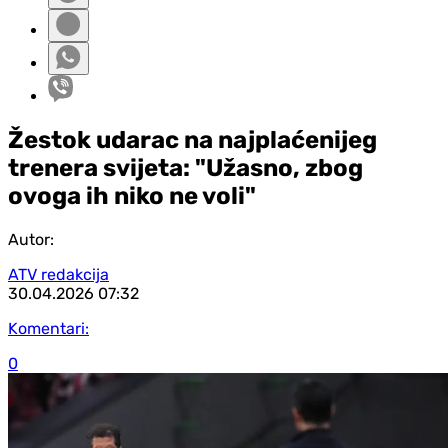
Žestok udarac na najplaćenijeg
trenera svijeta: "Užasno, zbog
ovoga ih niko ne voli"
Autor:
ATV redakcija
30.04.2026
07:32
Komentari:
0