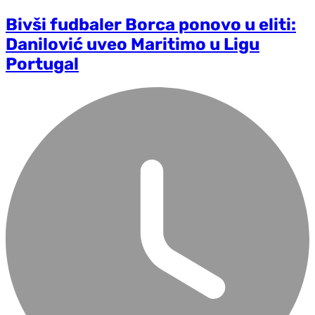
Bivši fudbaler Borca ponovo u eliti:
Danilović uveo Maritimo u Ligu
Portugal