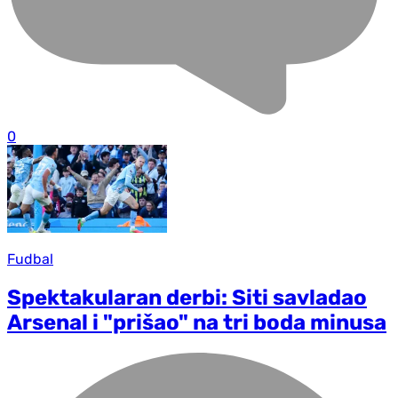
0
Fudbal
Spektakularan derbi: Siti savladao
Arsenal i "prišao" na tri boda minusa