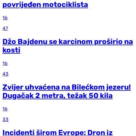
povrijeđen motociklista
16
47
Džo Bajdenu se karcinom proširio na
kosti
16
43
Zvijer uhvaćena na Bilećkom jezeru!
Dugačak 2 metra, težak 50 kila
16
33
Incidenti širom Evrope: Dron iz