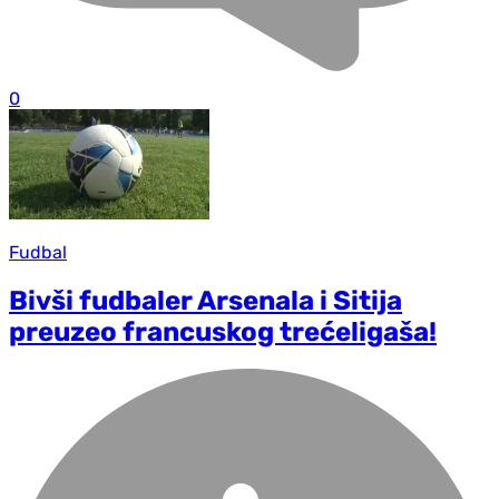
0
Fudbal
Bivši fudbaler Arsenala i Sitija
preuzeo francuskog trećeligaša!