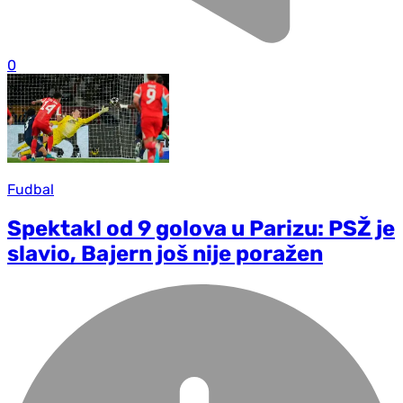
0
Fudbal
Spektakl od 9 golova u Parizu: PSŽ je
slavio, Bajern još nije poražen