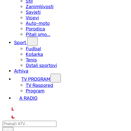
Stil
Zanimljivosti
Savjeti
Vicevi
Auto-moto
Porodica
Pitali smo...
Sport
Fudbal
Košarka
Tenis
Ostali sportovi
Arhiva
TV PROGRAM
ТV Raspored
Program
A RADIO
L