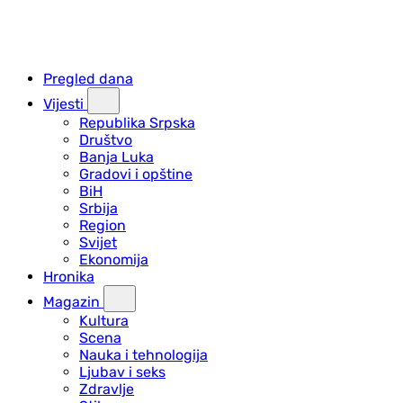
Pregled dana
Vijesti
Republika Srpska
Društvo
Banja Luka
Gradovi i opštine
BiH
Srbija
Region
Svijet
Ekonomija
Hronika
Magazin
Kultura
Scena
Nauka i tehnologija
Ljubav i seks
Zdravlje