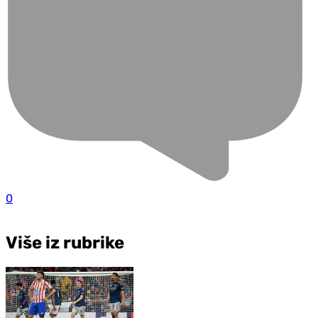
0
Više iz rubrike