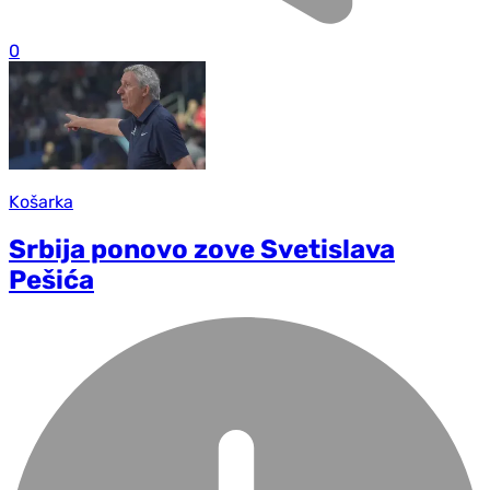
0
Košarka
Srbija ponovo zove Svetislava
Pešića