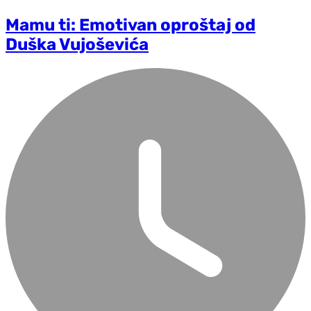
Mamu ti: Emotivan oproštaj od
Duška Vujoševića