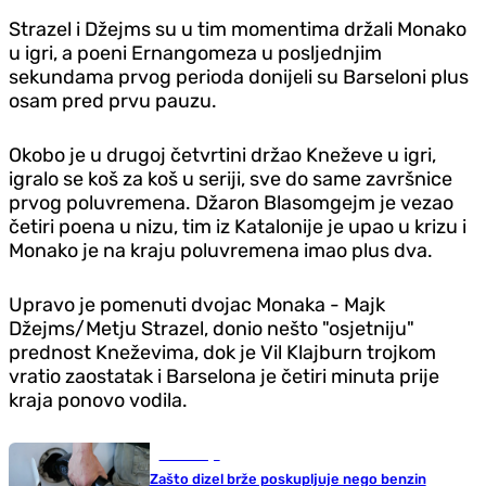
Strazel i Džejms su u tim momentima držali Monako
u igri, a poeni Ernangomeza u posljednjim
sekundama prvog perioda donijeli su Barseloni plus
osam pred prvu pauzu.
Okobo je u drugoj četvrtini držao Kneževe u igri,
igralo se koš za koš u seriji, sve do same završnice
prvog poluvremena. Džaron Blasomgejm je vezao
četiri poena u nizu, tim iz Katalonije je upao u krizu i
Monako je na kraju poluvremena imao plus dva.
Upravo je pomenuti dvojac Monaka - Majk
Džejms/Metju Strazel, donio nešto "osjetniju"
prednost Kneževima, dok je Vil Klajburn trojkom
vratio zaostatak i Barselona je četiri minuta prije
kraja ponovo vodila.
Ekonomija
Zašto dizel brže poskupljuje nego benzin