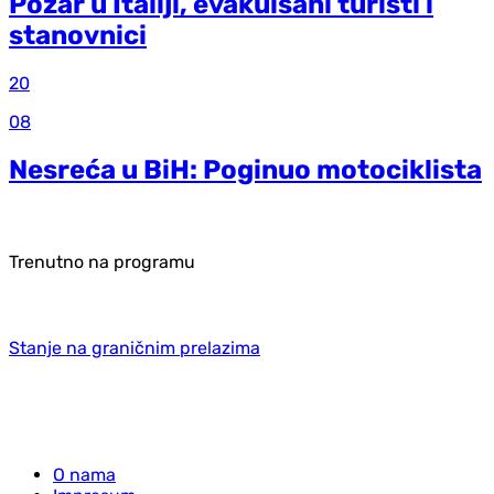
Požar u Italiji, evakuisani turisti i
stanovnici
20
08
Nesreća u BiH: Poginuo motociklista
Trenutno na programu
Stanje na graničnim prelazima
O nama