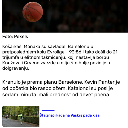
Foto:
Pexels
Košarkaši Monaka su savladali Barselonu u
pretposlednjem kolu Evrolige - 93:86 i tako došli do 21.
trijumfa u elitnom takmičenju, koji nastavlja borbu
Kneževa i Crvene zvezde u cilju što bolje pozicije u
doigravanju.
Krenulo je prema planu Barselone, Kevin Panter je
od početka bio raspoložem, Katalonci su poslije
sedam minuta imali prednost od devet poena.
Društvo
Šta znači kada na Vaskrs pada kiša