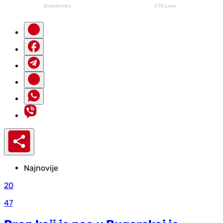
Najnovije
20
47