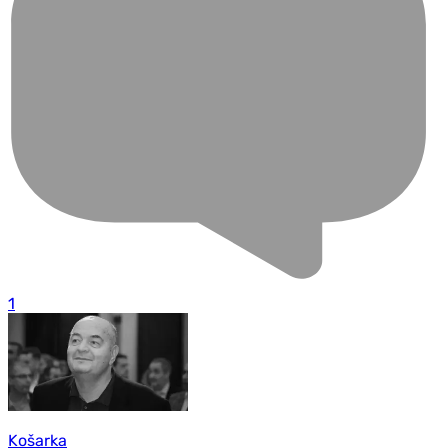
1
Košarka