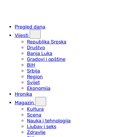
Pregled dana
Vijesti
Republika Srpska
Društvo
Banja Luka
Gradovi i opštine
BiH
Srbija
Region
Svijet
Ekonomija
Hronika
Magazin
Kultura
Scena
Nauka i tehnologija
Ljubav i seks
Zdravlje