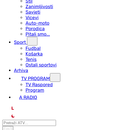
Stil
Zanimljivosti
Savjeti
Vicevi
Auto-moto
Porodica
Pitali smo...
Sport
Fudbal
Košarka
Tenis
Ostali sportovi
Arhiva
TV PROGRAM
ТV Raspored
Program
A RADIO
L