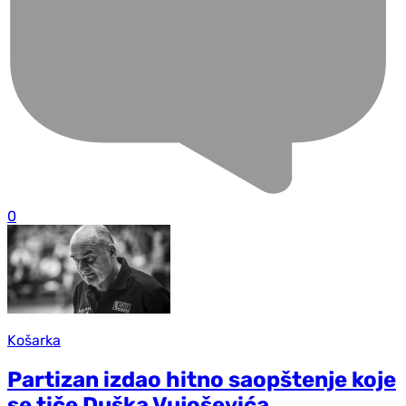
0
Košarka
Partizan izdao hitno saopštenje koje
se tiče Duška Vujoševića