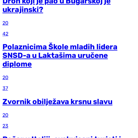
Dron koji je pao u Bugarskoj je
ukrajinski?
20
42
Polaznicima Škole mladih lidera
SNSD-a u Laktašima uručene
diplome
20
37
Zvornik obilježava krsnu slavu
20
23