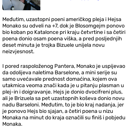
Međutim, uzastopni poeni američkog pleja i Hejsa
Monako su odveli na +7, dok je Blosomgejm ponovo
bio koban po Katalonce pri kraju četvrtine i sa četiri
poena donio osam poena viška, a pred posljednjih
deset minuta je trojka Bizuele unijela novu
neizvjesnost.
I pored raspoloženog Pantera, Monako je uspijevao
da odolijeva naletima Barselone, a mini serije su
samo uvećavale prednost domaćina, kojem ova
utakmica veoma znači kada je u pitanju plasman u
plej-in i doigravanje. Hejs je donio dvocifreni plus,
ali je Brizuela sa pet uzastopnih koševa donio novu
nadu Barseloni. Međutim, to je bio kraj nadanja, jer
je ponovo Hejs bio sjajan, a četiri poena u nizu
Monaka na minut do kraja označili su finiš i pobjedu
Monaka.