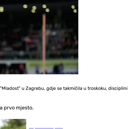
adost" u Zagrebu, gdje se takmičila u troskoku, disciplini 
la prvo mjesto.
Republika Srpska