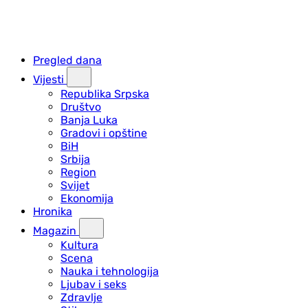
Pregled dana
Vijesti
Republika Srpska
Društvo
Banja Luka
Gradovi i opštine
BiH
Srbija
Region
Svijet
Ekonomija
Hronika
Magazin
Kultura
Scena
Nauka i tehnologija
Ljubav i seks
Zdravlje