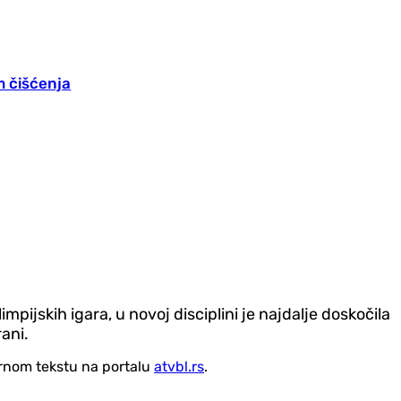
m čišćenja
pijskih igara, u novoj disciplini je najdalje doskočila
ani.
vornom tekstu na portalu
atvbl.rs
.