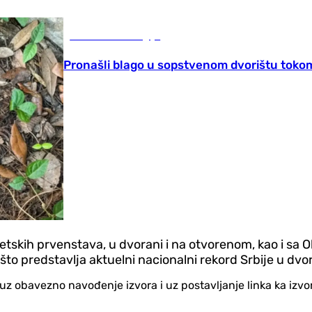
Nauka i tehnologija
Pronašli blago u sopstvenom dvorištu toko
tskih prvenstava, u dvorani i na otvorenom, kao i sa Olim
što predstavlja aktuelni nacionalni rekord Srbije u dvor
no uz obavezno navođenje izvora i uz postavljanje linka ka iz