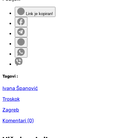
Link je kopiran!
Tag
ovi
:
Ivana Španović
Troskok
Zagreb
Komentari
(0)