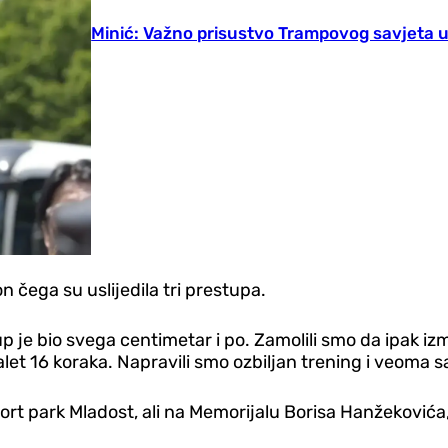
Minić: Važno prisustvo Trampovog savjeta 
on čega su uslijedila tri prestupa.
p je bio svega centimetar i po. Zamolili smo da ipak izm
alet 16 koraka. Napravili smo ozbiljan trening i veoma 
rt park Mladost, ali na Memorijalu Borisa Hanžekovića, 