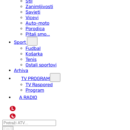
Stil
Zanimljivosti
Savjeti
Vicevi
Auto-moto
Porodica
Pitali smo...
Sport
Fudbal
Košarka
Tenis
Ostali sportovi
Arhiva
TV PROGRAM
ТV Raspored
Program
A RADIO
L