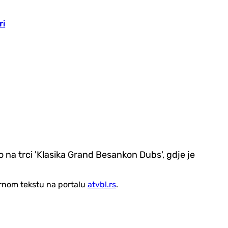
ri
 na trci 'Klasika Grand Besankon Dubs', gdje je
vornom tekstu na portalu
atvbl.rs
.