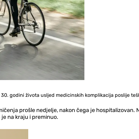
 30. godini života usljed medicinskih komplikacija poslije teš
ičenja prošle nedjelje, nakon čega je hospitalizovan.
 je na kraju i preminuo.
Republika Srpska