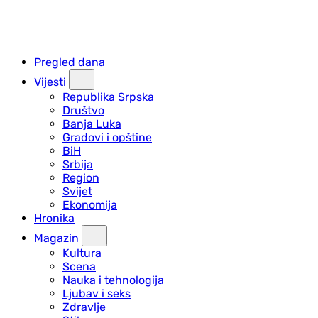
Pregled dana
Vijesti
Republika Srpska
Društvo
Banja Luka
Gradovi i opštine
BiH
Srbija
Region
Svijet
Ekonomija
Hronika
Magazin
Kultura
Scena
Nauka i tehnologija
Ljubav i seks
Zdravlje