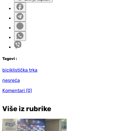
Tag
ovi
:
biciklistička trka
nesreća
Komentari
(0)
Više iz rubrike