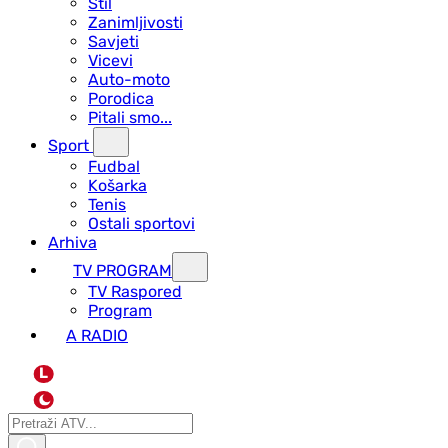
Stil
Zanimljivosti
Savjeti
Vicevi
Auto-moto
Porodica
Pitali smo...
Sport
Fudbal
Košarka
Tenis
Ostali sportovi
Arhiva
TV PROGRAM
ТV Raspored
Program
A RADIO
L