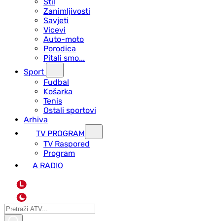
Stil
Zanimljivosti
Savjeti
Vicevi
Auto-moto
Porodica
Pitali smo...
Sport
Fudbal
Košarka
Tenis
Ostali sportovi
Arhiva
TV PROGRAM
ТV Raspored
Program
A RADIO
L