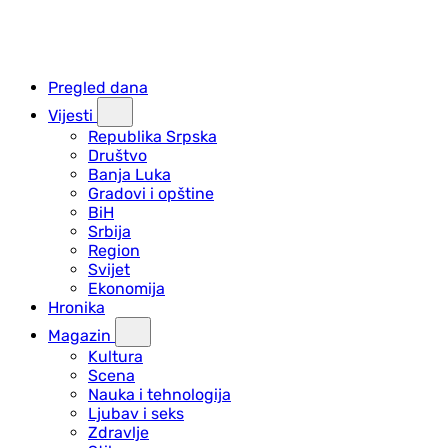
Pregled dana
Vijesti
Republika Srpska
Društvo
Banja Luka
Gradovi i opštine
BiH
Srbija
Region
Svijet
Ekonomija
Hronika
Magazin
Kultura
Scena
Nauka i tehnologija
Ljubav i seks
Zdravlje