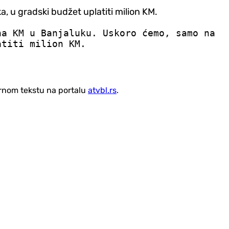
 u gradski budžet uplatiti milion KM.
na KM u Banjaluku. Uskoro ćemo, samo na
atiti milion KM.
vornom tekstu na portalu
atvbl.rs
.