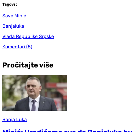
Tag
ovi
:
Savo Minić
Banjaluka
Vlada Republike Srpske
Komentari
(8)
Pročitajte više
Banja Luka