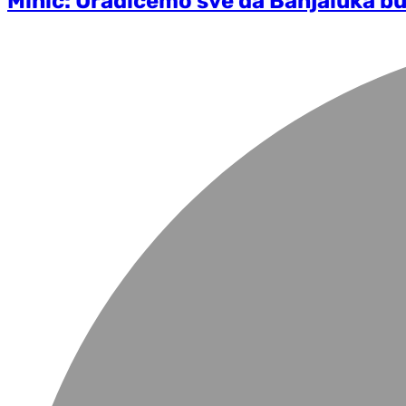
Minić: Uradićemo sve da Banjaluka bud