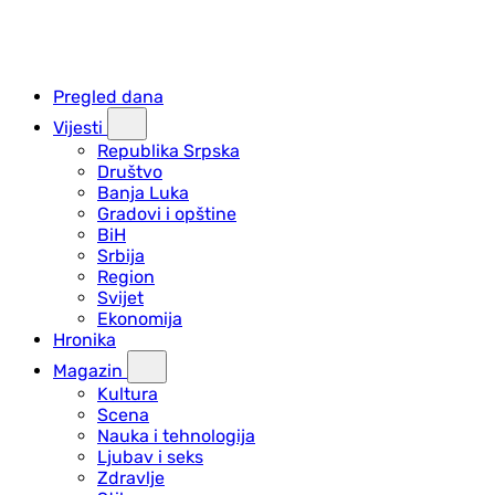
Pregled dana
Vijesti
Republika Srpska
Društvo
Banja Luka
Gradovi i opštine
BiH
Srbija
Region
Svijet
Ekonomija
Hronika
Magazin
Kultura
Scena
Nauka i tehnologija
Ljubav i seks
Zdravlje