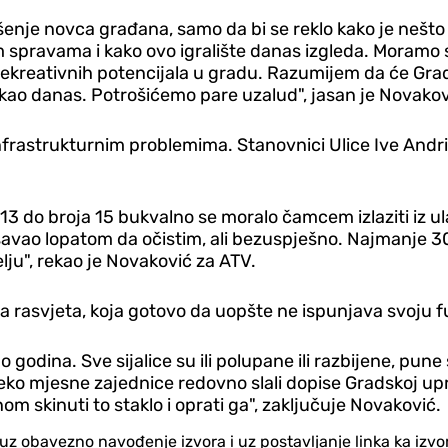
trošenje novca građana, samo da bi se reklo kako je neš
 spravama i kako ovo igralište danas izgleda. Moramo st
h rekreativnih potencijala u gradu. Razumijem da će Gra
 kao danas. Potrošićemo pare uzalud", jasan je Novakov
nfrastrukturnim problemima. Stanovnici Ulice Ive Andri
 13 do broja 15 bukvalno se moralo čamcem izlaziti iz ula
avao lopatom da očistim, ali bezuspješno. Najmanje 3
lju", rekao je Novaković za ATV.
a rasvjeta, koja gotovo da uopšte ne ispunjava svoju fun
 godina. Sve sijalice su ili polupane ili razbijene, pune
preko mjesne zajednice redovno slali dopise Gradskoj u
nom skinuti to staklo i oprati ga", zaključuje Novaković.
no uz obavezno navođenje izvora i uz postavljanje linka ka iz