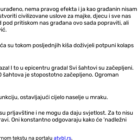
to urađeno, nema pravog efekta i ja kao građanin nisam
voriti civilizovane uslove za majke, djecu i sve nas
d pod pritiskom nas građana ovo sada popraviti, ali
ić.
ća su tokom posljednjih kiša doživjeli potpuni kolaps
za! I to u epicentru grada! Svi šahtovi su začepljeni.
0 šahtova je stopostotno začepljeno. Ogroman
kciju, ostavljajući cijelo naselje u mraku.
 su prljavštine i ne mogu da daju svjetlost. Za to nisu
pravi. Oni konstantno odgovaraju kako će 'nadležni
vornom tekstu na portalu
atvbl.rs
.