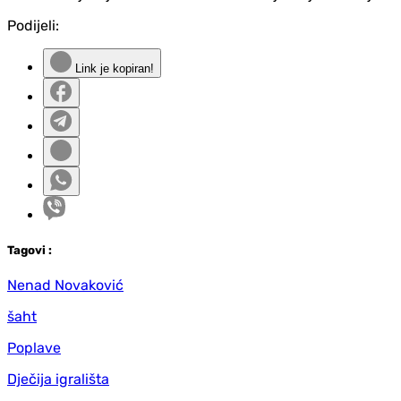
Podijeli:
Link je kopiran!
Tag
ovi
:
Nenad Novaković
šaht
Poplave
Dječija igrališta