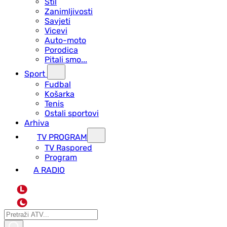
Stil
Zanimljivosti
Savjeti
Vicevi
Auto-moto
Porodica
Pitali smo...
Sport
Fudbal
Košarka
Tenis
Ostali sportovi
Arhiva
TV PROGRAM
ТV Raspored
Program
A RADIO
L