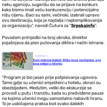
neku agenciju, sugerišu da se prijave na konkurs
kako bismo imali veću konkurenciju i potencijalno
nižu cijenu. Đaci su sami, većinski, izabrali upravo
ovu destinaciju, koja je najdalja i najkomplikovanija
za organizaciju", navodi Čutura za "
Srpskainfo
".
Povodom primjedbi na broj obroka, direktor
pojašnjava da plan putovanja diktira i način ishrane.
Ekonomija
Evro mijenja izgled: Stižu nove novčanice, evo
koja odlazi u istoriju
"Program je bio jasan prije potpisivanja ugovora.
Tamo gdje su učenici smješteni u hotelu, obroci su
obezbijeđeni. Međutim, veliki dio ekskurzije se
provodi u putu i tranzitu, kada su predviđene pauze
na kojima učenici mogu samostalno nabaviti hranu.
To je uobičajena praksa kod ovako dalekih