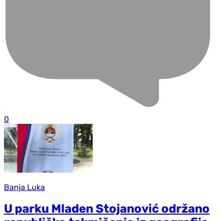
0
Banja Luka
U parku Mladen Stojanović održano