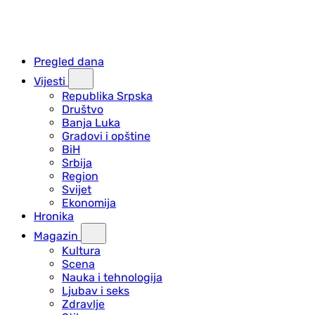
Pregled dana
Vijesti
Republika Srpska
Društvo
Banja Luka
Gradovi i opštine
BiH
Srbija
Region
Svijet
Ekonomija
Hronika
Magazin
Kultura
Scena
Nauka i tehnologija
Ljubav i seks
Zdravlje