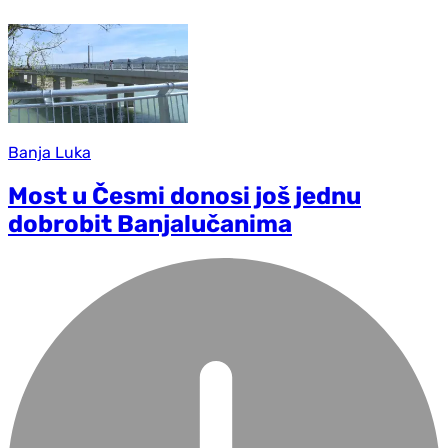
Banja Luka
Most u Česmi donosi još jednu
dobrobit Banjalučanima