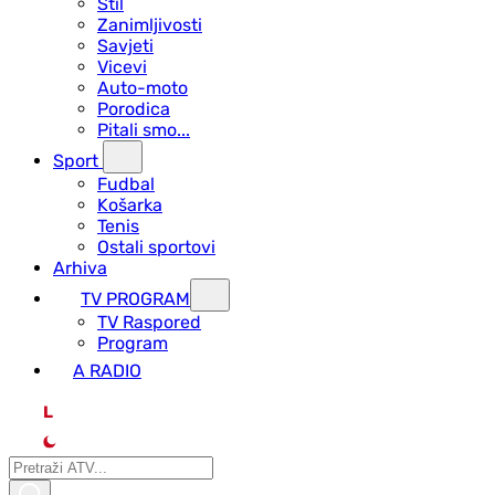
Stil
Zanimljivosti
Savjeti
Vicevi
Auto-moto
Porodica
Pitali smo...
Sport
Fudbal
Košarka
Tenis
Ostali sportovi
Arhiva
TV PROGRAM
ТV Raspored
Program
A RADIO
L