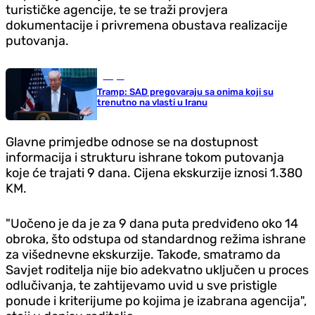
turističke agencije, te se traži provjera
dokumentacije i privremena obustava realizacije
putovanja.
Svijet
Tramp: SAD pregovaraju sa onima koji su
trenutno na vlasti u Iranu
Glavne primjedbe odnose se na dostupnost
informacija i strukturu ishrane tokom putovanja
koje će trajati 9 dana. Cijena ekskurzije iznosi 1.380
KM.
"Uočeno je da je za 9 dana puta predviđeno oko 14
obroka, što odstupa od standardnog režima ishrane
za višednevne ekskurzije. Takođe, smatramo da
Savjet roditelja nije bio adekvatno uključen u proces
odlučivanja, te zahtijevamo uvid u sve pristigle
ponude i kriterijume po kojima je izabrana agencija",