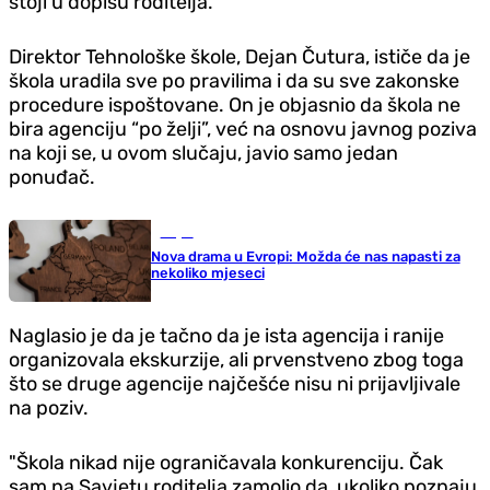
stoji u dopisu roditelja.
Direktor Tehnološke škole, Dejan Čutura, ističe da je
škola uradila sve po pravilima i da su sve zakonske
procedure ispoštovane. On je objasnio da škola ne
bira agenciju “po želji”, već na osnovu javnog poziva
na koji se, u ovom slučaju, javio samo jedan
ponuđač.
Svijet
Nova drama u Evropi: Možda će nas napasti za
nekoliko mjeseci
Naglasio je da je tačno da je ista agencija i ranije
organizovala ekskurzije, ali prvenstveno zbog toga
što se druge agencije najčešće nisu ni prijavljivale
na poziv.
"Škola nikad nije ograničavala konkurenciju. Čak
sam na Savjetu roditelja zamolio da, ukoliko poznaju