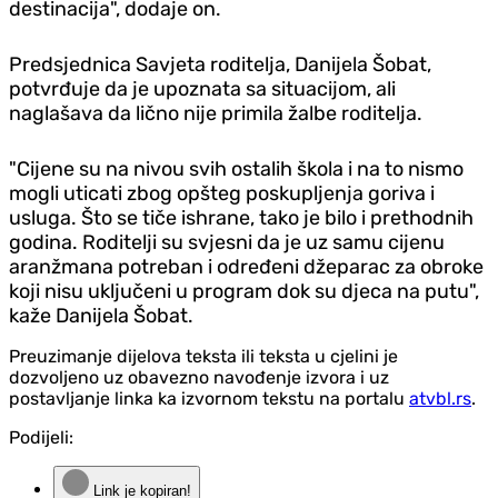
destinacija", dodaje on.
Predsjednica Savjeta roditelja, Danijela Šobat,
potvrđuje da je upoznata sa situacijom, ali
naglašava da lično nije primila žalbe roditelja.
"Cijene su na nivou svih ostalih škola i na to nismo
mogli uticati zbog opšteg poskupljenja goriva i
usluga. Što se tiče ishrane, tako je bilo i prethodnih
godina. Roditelji su svjesni da je uz samu cijenu
aranžmana potreban i određeni džeparac za obroke
koji nisu uključeni u program dok su djeca na putu",
kaže Danijela Šobat.
Preuzimanje dijelova teksta ili teksta u cjelini je
dozvoljeno uz obavezno navođenje izvora i uz
postavljanje linka ka izvornom tekstu na portalu
atvbl.rs
.
Podijeli:
Link je kopiran!