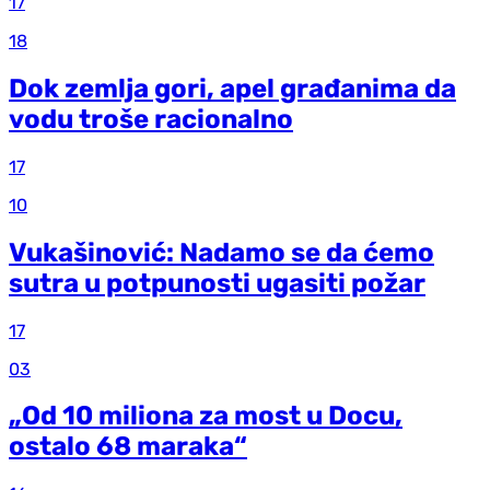
17
18
Dok zemlja gori, apel građanima da
vodu troše racionalno
17
10
Vukašinović: Nadamo se da ćemo
sutra u potpunosti ugasiti požar
17
03
„Od 10 miliona za most u Docu,
ostalo 68 maraka“