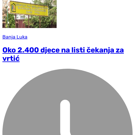
Banja Luka
Oko 2.400 djece na listi čekanja za
vrtić