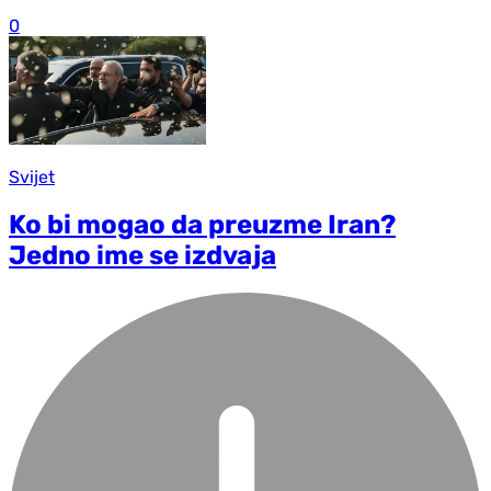
0
Svijet
Ko bi mogao da preuzme Iran?
Jedno ime se izdvaja