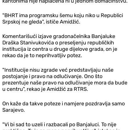
kantonima nije naplaćena ni u jednom domaćinstvu.
"BHRT ima programsku šemu koju niko u Republici
Srpskoj ne gleda", ističe Amidžić.
Komentarišući izjave gradonačelnika Banjaluke
Draška Stanivukovića o preseljenju republičkih
institucija iz centra u druge dijelove grada, on je
rekao da je to neprihvatljiv potez.
"Institucije nisu zgrade već predstavljaju naše
postojanje i pravo na odlučivanje. Ono što
prezentuje naše pravo na odlučivanje mora da bude
u centru", rekao je Amidžić za RTRS.
On kaže da takve poteze i namjere pozdravlja samo
Sarajevo.
"Vi bi sad to uzeli i razbacali po Banjaluci. To nije