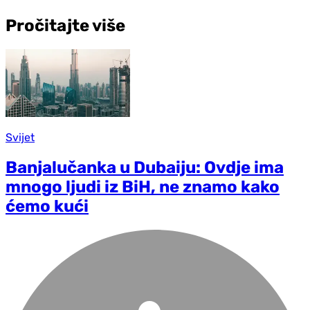
Pročitajte više
Svijet
Banjalučanka u Dubaiju: Ovdje ima
mnogo ljudi iz BiH, ne znamo kako
ćemo kući