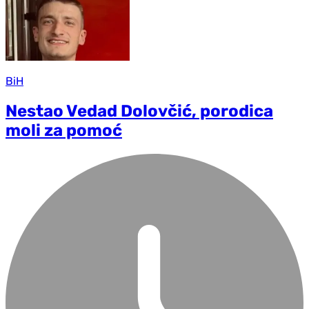
BiH
Nestao Vedad Dolovčić, porodica
moli za pomoć