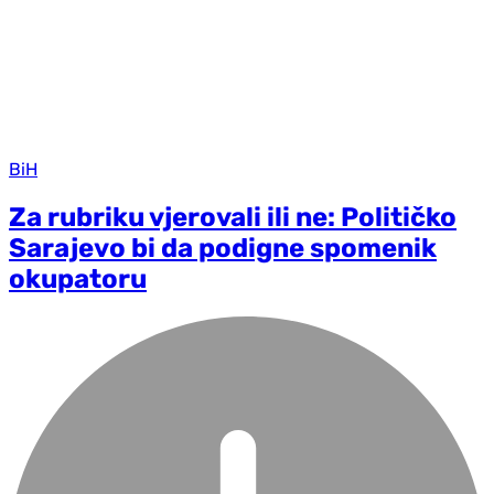
BiH
Za rubriku vjerovali ili ne: Političko
Sarajevo bi da podigne spomenik
okupatoru