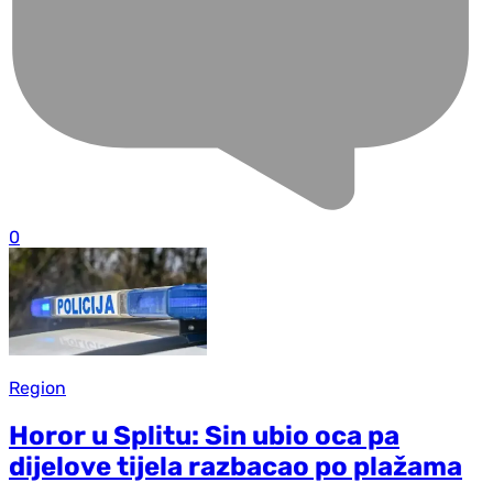
0
Region
Horor u Splitu: Sin ubio oca pa
dijelove tijela razbacao po plažama