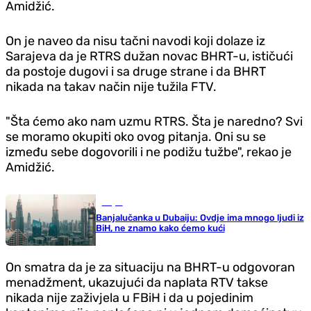
Amidžić.
On je naveo da nisu tačni navodi koji dolaze iz
Sarajeva da je RTRS dužan novac BHRT-u, ističući
da postoje dugovi i sa druge strane i da BHRT
nikada na takav način nije tužila FTV.
"Šta ćemo ako nam uzmu RTRS. Šta je naredno? Svi
se moramo okupiti oko ovog pitanja. Oni su se
između sebe dogovorili i ne podižu tužbe", rekao je
Amidžić.
Svijet
Banjalučanka u Dubaiju: Ovdje ima mnogo ljudi iz
BiH, ne znamo kako ćemo kući
On smatra da je za situaciju na BHRT-u odgovoran
menadžment, ukazujući da naplata RTV takse
nikada nije zaživjela u FBiH i da u pojedinim