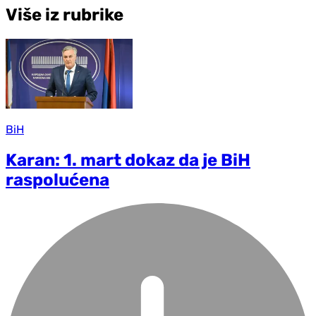
Više iz rubrike
BiH
Karan: 1. mart dokaz da je BiH
raspolućena