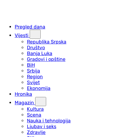
Pregled dana
Vijesti
Republika Srpska
Društvo
Banja Luka
Gradovi i opštine
BiH
Srbija
Region
Svijet
Ekonomija
Hronika
Magazin
Kultura
Scena
Nauka i tehnologija
Ljubav i seks
Zdravlje