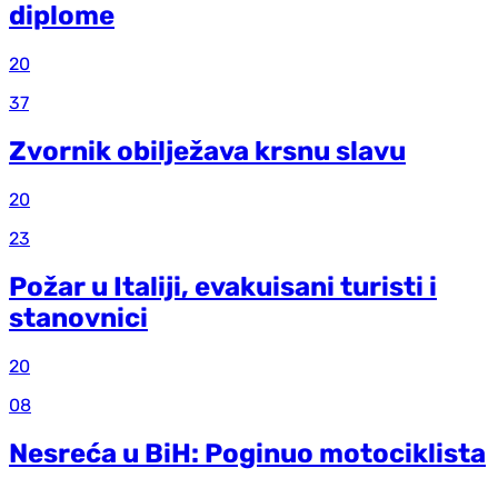
diplome
20
37
Zvornik obilježava krsnu slavu
20
23
Požar u Italiji, evakuisani turisti i
stanovnici
20
08
Nesreća u BiH: Poginuo motociklista