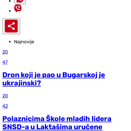
Najnovije
20
47
Dron koji je pao u Bugarskoj je
ukrajinski?
20
42
Polaznicima Škole mladih lidera
SNSD-a u Laktašima uručene