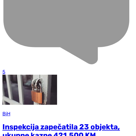
5
BiH
Inspekcija zapečatila 23 objekta,
ukupne kazne 421.500 KM