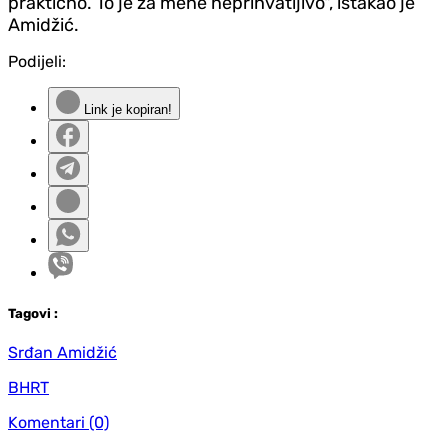
praktično. To je za mene neprihvatljivo", istakao je
Amidžić.
Podijeli:
Link je kopiran!
Tag
ovi
:
Srđan Amidžić
BHRT
Komentari
(0)