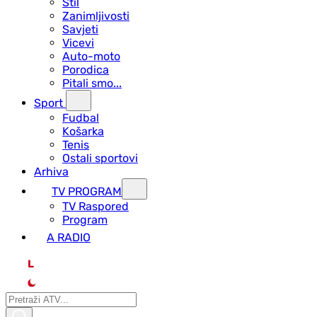
Stil
Zanimljivosti
Savjeti
Vicevi
Auto-moto
Porodica
Pitali smo...
Sport
Fudbal
Košarka
Tenis
Ostali sportovi
Arhiva
TV PROGRAM
ТV Raspored
Program
A RADIO
L