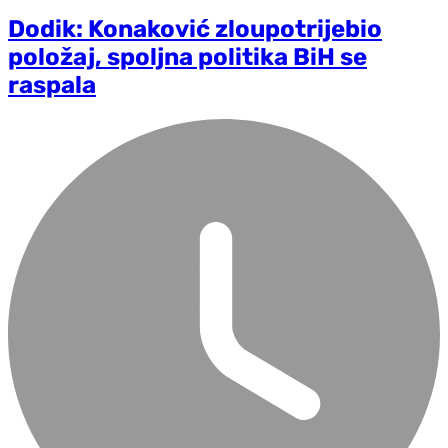
Dodik: Konaković zloupotrijebio
položaj, spoljna politika BiH se
raspala