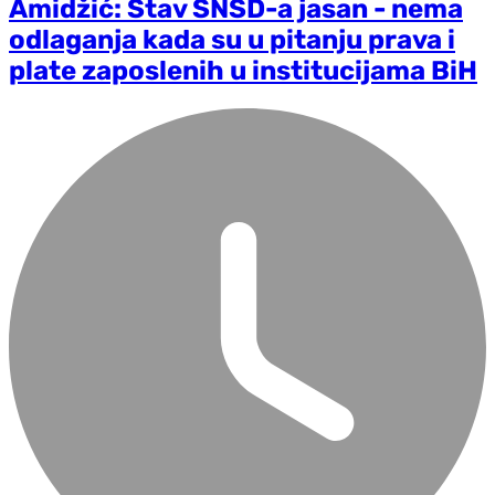
Amidžić: Stav SNSD-a jasan - nema
odlaganja kada su u pitanju prava i
plate zaposlenih u institucijama BiH