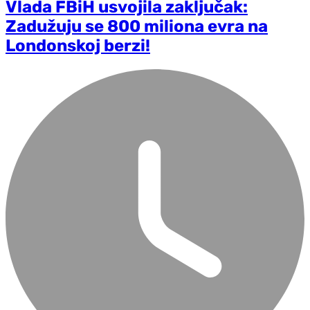
Vlada FBiH usvojila zaključak:
Zadužuju se 800 miliona evra na
Londonskoj berzi!