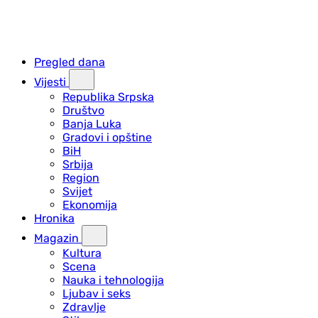
Pregled dana
Vijesti
Republika Srpska
Društvo
Banja Luka
Gradovi i opštine
BiH
Srbija
Region
Svijet
Ekonomija
Hronika
Magazin
Kultura
Scena
Nauka i tehnologija
Ljubav i seks
Zdravlje