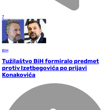
7
BiH
Tužilaštvo BiH formiralo predmet
protiv Izetbegovića po prijavi
Konakovića