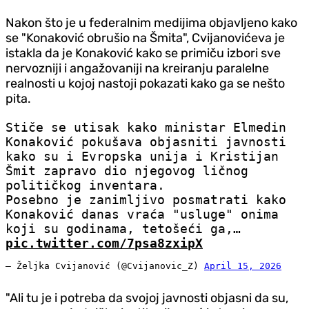
Nakon što je u federalnim medijima objavljeno kako
se "Konaković obrušio na Šmita", Cvijanovićeva je
istakla da je Konaković kako se primiču izbori sve
nervozniji i angažovaniji na kreiranju paralelne
realnosti u kojoj nastoji pokazati kako ga se nešto
pita.
Stiče se utisak kako ministar Elmedin
Konaković pokušava objasniti javnosti
kako su i Evropska unija i Kristijan
Šmit zapravo dio njegovog ličnog
političkog inventara.
Posebno je zanimljivo posmatrati kako
Konaković danas vraća "usluge" onima
koji su godinama, tetošeći ga,…
pic.twitter.com/7psa8zxipX
— Željka Cvijanović (@Cvijanovic_Z)
April 15, 2026
"Ali tu je i potreba da svojoj javnosti objasni da su,