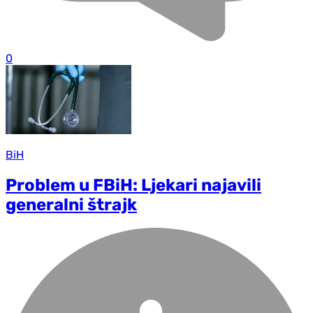
0
BiH
Problem u FBiH: Ljekari najavili
generalni štrajk