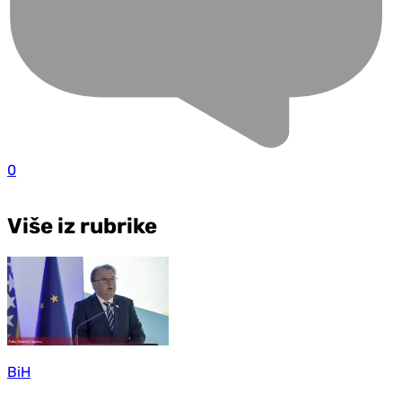
0
Više iz rubrike
BiH