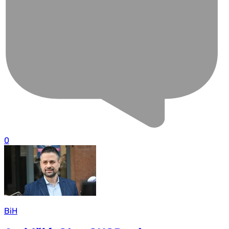
0
BiH