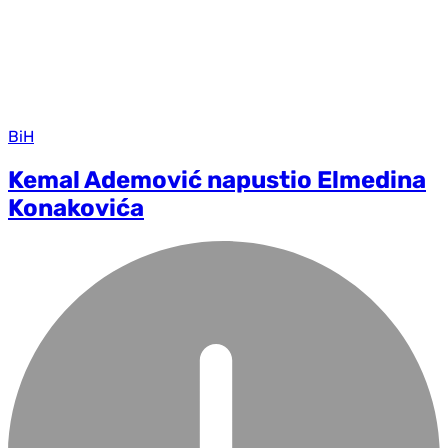
BiH
Kemal Ademović napustio Elmedina
Konakovića