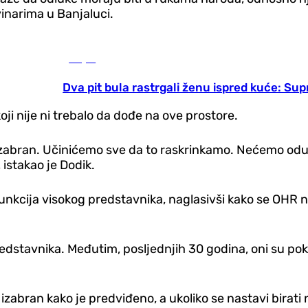
vinarima u Banjaluci.
Svijet
Dva pit bula rastrgali ženu ispred kuće: Sup
koji nije ni trebalo da dođe na ove prostore.
no izabran. Učinićemo sve da to raskrinkamo. Nećemo od
istakao je Dodik.
funkcija visokog predstavnika, naglasivši kako se OH
redstavnika. Međutim, posljednjih 30 godina, oni su po
i izabran kako je predviđeno, a ukoliko se nastavi birati