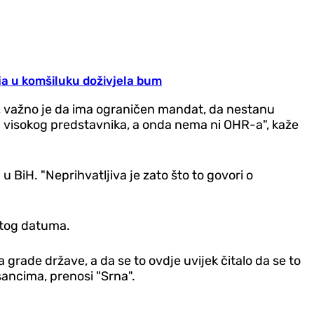
ja u komšiluku doživjela bum
iti, važno je da ima ograničen mandat, da nestanu
ja visokog predstavnika, a onda nema ni OHR-a", kaže
u BiH. "Neprihvatljiva je zato što to govori o
 tog datuma.
grade države, a da se to ovdje uvijek čitalo da se to
osancima, prenosi "Srna".