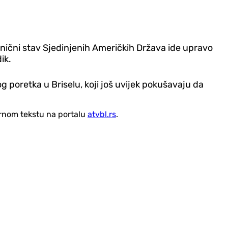
vanični stav Sjedinjenih Američkih Država ide upravo
ik.
g poretka u Briselu, koji još uvijek pokušavaju da
vornom tekstu na portalu
atvbl.rs
.