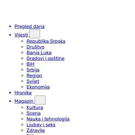
Pregled dana
Vijesti
Republika Srpska
Društvo
Banja Luka
Gradovi i opštine
BiH
Srbija
Region
Svijet
Ekonomija
Hronika
Magazin
Kultura
Scena
Nauka i tehnologija
Ljubav i seks
Zdravlje