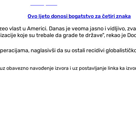
Zanimljivosti
Ovo ljeto donosi bogatstvo za četiri znaka
uzeo vlast u Americi. Danas je veoma jasno i vidljivo, z
zacije koje su trebale da grade te države", rekao je Dod
acijama, naglasivši da su ostali recidivi globalističko
no uz obavezno navođenje izvora i uz postavljanje linka ka iz