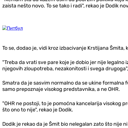
zaista nešto novo. To se tako i radi", rekao je Dodik no
To se, dodao je, vidi kroz izbacivanje Krstijana Šmita, 
"Treba da vrati sve pare koje je dobio jer nije legal
njegovih zloupotreba, nezakonitosti i svega drugoga", 
Smatra da je sasvim normalno da se ukine formalna 
samo prepoznaje visokog predstavnika, a ne OHR.
"OHR ne postoji, to je pomoćna kancelarija visokog p
što ono to nije", rekao je Dodik.
Dodik je rekao da je Šmit bio nelegalan zato što nije n