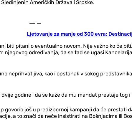
, Sjedinjenih Američkih Država i Srpske.
Svijet
Ljetovanje za manje od 300 evra: Destinaci
vani biti pitani o eventualno novom. Nije važno ko će b
tum njegovog određivanja, da se tad se ugasi Kancelari
uno neprihvatljiva, kao i opstanak visokog predstavnika 
 dvije godine i da se kaže da mu mandat prestaje tog i
 govorio još u predizbornoj kampanji da će prestati da 
cije, a to znači da neće insistirati na Bošnjacima ili B