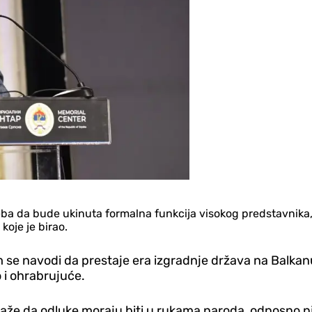
treba da bude ukinuta formalna funkcija visokog predstavnika
oje je birao.
e navodi da prestaje era izgradnje država na Balkanu,
 i ohrabrujuće.
aže da odluke moraju biti u rukama naroda, odnosno n