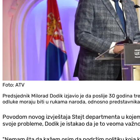
Foto:
ATV
Predsjednik Milorad Dodik izjavio je da poslije 30 godina 
odluke moraju biti u rukama naroda, odnosno predstavnika k
Povodom novog izvještaja Stejt departmenta u kojem s
svoje probleme, Dodik je istakao da je to veoma važno
"Nemam šta da kažem osim da podržim politiku koja k