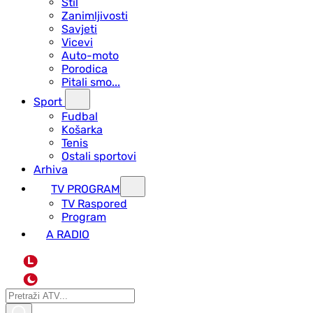
Stil
Zanimljivosti
Savjeti
Vicevi
Auto-moto
Porodica
Pitali smo...
Sport
Fudbal
Košarka
Tenis
Ostali sportovi
Arhiva
TV PROGRAM
ТV Raspored
Program
A RADIO
L