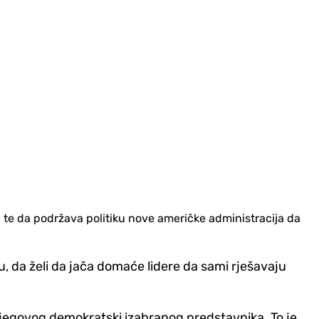
, te da podržava politiku nove američke administracija da
 da želi da jača domaće lidere da sami rješavaju
jegovog demokratski izabranog predstavnika. To je