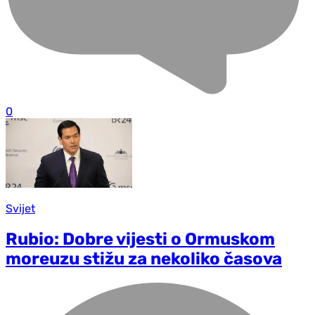
0
Svijet
Rubio: Dobre vijesti o Ormuskom
moreuzu stižu za nekoliko časova