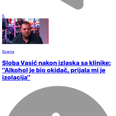
5
Scena
Sloba Vasić nakon izlaska sa klinike:
''Alkohol je bio okidač, prijala mi je
izolacija''