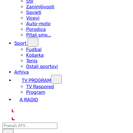
Stil
Zanimljivosti
Savjeti
Vicevi
Auto-moto
Porodica
Pitali smo...
Sport
Fudbal
Košarka
Tenis
Ostali sportovi
Arhiva
TV PROGRAM
ТV Raspored
Program
A RADIO
L