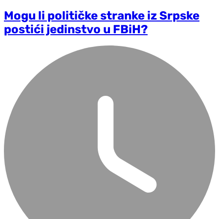
Mogu li političke stranke iz Srpske
postići jedinstvo u FBiH?