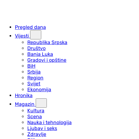
Pregled dana
Vijesti
Republika Srpska
Društvo
Banja Luka
Gradovi i opštine
BiH
Srbija
Region
Svijet
Ekonomija
Hronika
Magazin
Kultura
Scena
Nauka i tehnologija
Ljubav i seks
Zdravlje