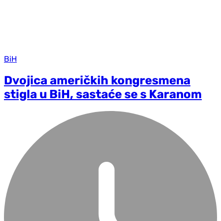
BiH
Dvojica američkih kongresmena
stigla u BiH, sastaće se s Karanom