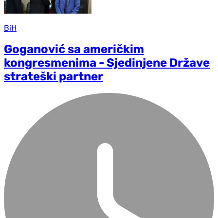
BiH
Goganović sa američkim
kongresmenima - Sjedinjene Države
strateški partner