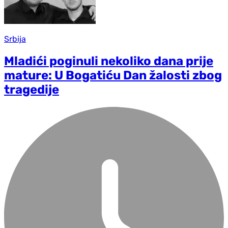
Srbija
Mladići poginuli nekoliko dana prije
mature: U Bogatiću Dan žalosti zbog
tragedije