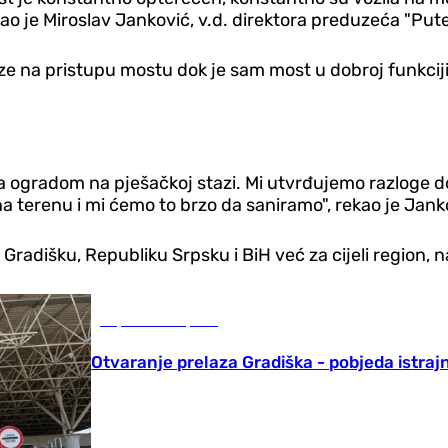
kao je Miroslav Janković, v.d. direktora preduzeća "Put
ze na pristupu mostu dok je sam most u dobroj funkciji
a ogradom na pješačkoj stazi. Mi utvrđujemo razloge do
na terenu i mi ćemo to brzo da saniramo", rekao je Jank
Gradišku, Republiku Srpsku i BiH već za cijeli region, 
Republika Srpska
Otvaranje prelaza Gradiška - pobjeda istraj