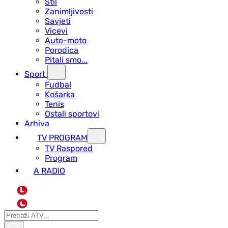
Stil
Zanimljivosti
Savjeti
Vicevi
Auto-moto
Porodica
Pitali smo...
Sport
Fudbal
Košarka
Tenis
Ostali sportovi
Arhiva
TV PROGRAM
ТV Raspored
Program
A RADIO
L