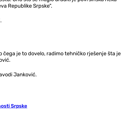
eva Republike Srpske".
.
 čega je to dovelo, radimo tehničko rješenje šta je
ović.
navodi Janković.
nosti Srpske