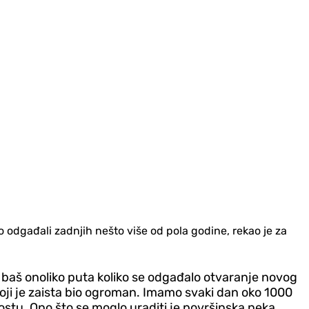
 odgađali zadnjih nešto više od pola godine, rekao je za
 baš onoliko puta koliko se odgađalo otvaranje novog
ji je zaista bio ogroman. Imamo svaki dan oko 1000
ostu. Ono što se moglo uraditi je površinska neka