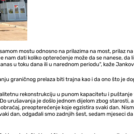
na samom mostu odnosno na prilazima na most, prilaz n
će nam dati koliko opterećenje može da se nanese, da
anas u toku dana ili u narednom periodu", kaže Jankov
ju graničnog prelaza biti trajna kao i da ono što je d
litetnu rekonstrukciju u punom kapacitetu i puštanje v
 Do urušavanja je došlo jednom dijelom zbog starosti,
aobraćaj, preopterećenje koje egzistira svaki dan. Nism
vaki dan, odgađali smo zadnjih šest, sedam mjeseci da