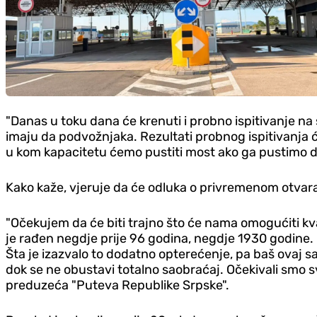
"Danas u toku dana će krenuti i probno ispitivanje 
imaju da podvožnjaka. Rezultati probnog ispitivanja 
u kom kapacitetu ćemo pustiti most ako ga pustimo d
Kako kaže, vjeruje da će odluka o privremenom otvaran
"Očekujem da će biti trajno što će nama omogućiti kva
je rađen negdje prije 96 godina, negdje 1930 godine.
Šta je izazvalo to dodatno opterećenje, pa baš ovaj s
dok se ne obustavi totalno saobraćaj. Očekivali smo s
preduzeća "Puteva Republike Srpske".