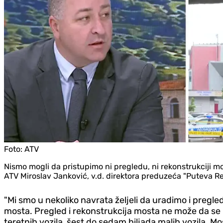
Foto:
ATV
Nismo mogli da pristupimo ni pregledu, ni rekonstrukciji mo
ATV Miroslav Janković, v.d. direktora preduzeća "Puteva Re
"Mi smo u nekoliko navrata željeli da uradimo i pregl
mosta. Pregled i rekonstrukcija mosta ne može da se
teretnih vozila, šest do sedam hiljada malih vozila. 