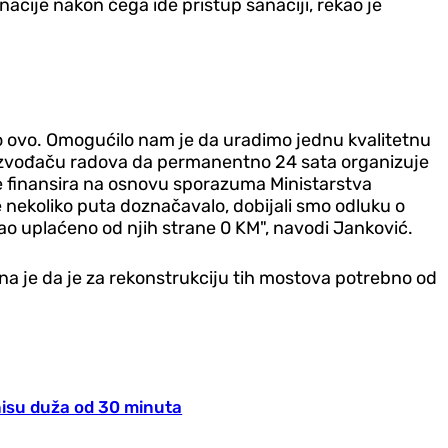
nacije nakon čega ide pristup sanaciji, rekao je
ilo ovo. Omogućilo nam je da uradimo jednu kvalitetnu
m izvođaču radova da permanentno 24 sata organizuje
e finansira na osnovu sporazuma Ministarstva
e nekoliko puta doznačavalo, dobijali smo odluku o
o uplaćeno od njih strane 0 KM", navodi Janković.
na je da je za rekonstrukciju tih mostova potrebno od
nisu duža od 30 minuta