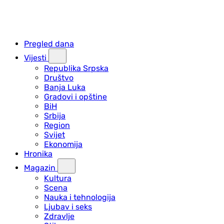
Pregled dana
Vijesti
Republika Srpska
Društvo
Banja Luka
Gradovi i opštine
BiH
Srbija
Region
Svijet
Ekonomija
Hronika
Magazin
Kultura
Scena
Nauka i tehnologija
Ljubav i seks
Zdravlje