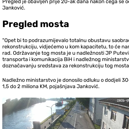
Pregled je obavljen prije 20-ak dana nakon čega se oče
Janković.
Pregled mosta
"Opet bi to podrazumijevalo totalnu obustavu saobraća
rekonstrukciju, vidjećemo u kom kapacitetu, to će n
rad. Održavanje tog mosta je u nadležnosti JP Putev
transporta i komunikacija BiH i nadležnog ministarstv
doznačavanju sredstava za rekonstrukciju tog mosta a
Nadležno ministarstvo je donosilo odluku o dodjeli 30
1,5 do 2 miliona KM, pojašnjava Janković.