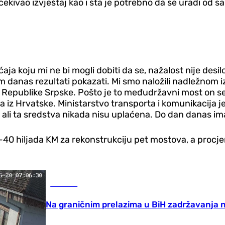
kivao izvještaj kao i šta je potrebno da se uradi od sa
ja koju mi ne bi mogli dobiti da se, nažalost nije des
am danas rezultati pokazati. Mi smo naložili nadležno
i Republike Srpske. Pošto je to međudržavni most on s
a iz Hrvatske. Ministarstvo transporta i komunikacija j
li ta sredstva nikada nisu uplaćena. Do dan danas ima
-40 hiljada KM za rekonstrukciju pet mostova, a procje
Društvo
Na graničnim prelazima u BiH zadržavanja 