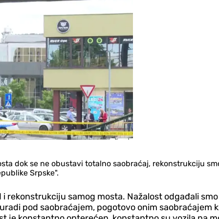
sta dok se ne obustavi totalno saobraćaj, rekonstrukciju smo
publike Srpske".
ed i rekonstrukciju samog mosta. Nažalost odgađali smo
 uradi pod saobraćajem, pogotovo onim saobraćajem ko
Most je konstantno opterećen, konstantno su vozila na m