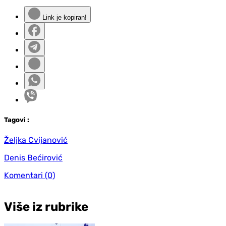
Link je kopiran!
Tag
ovi
:
Željka Cvijanović
Denis Bećirović
Komentari
(0)
Više iz rubrike