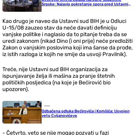
Srpske: Najavio pokretanje spora pred Ustavnim
sudom BiH
Kao drugo je naveo da Ustavni sud BIH je u Odluci
U-15/08 zauzeo stav da neće davati definiciju
vanjske politike i naglasio da to pitanje treba da se
uredi zakonom (nikad Dino (i oni prije) neće predložiti
Zakon o vanjskim poslovima koji ima šanse da prođe,
iz istih razloga iz kojih ne smije da usvoji Pravilnik).
Treće, nije Ustavni sud BIH organizacija za
ispunjavanje želja ili mašina za pranje štetnih
političkih posljedica (na koje je Bećirović bio
upozoren).
BiH
Odbačena odluka Bećirovića i Komšića: Usvojen
veto Cvijanovićeve
- Četvrto, veto se nije mogao pozvati u fazi