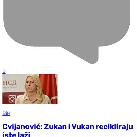
0
BiH
Cvijanović: Zukan i Vukan recikliraju
iste laži