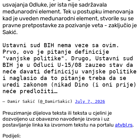
usvajanja Odluke, jer ista nije sadržavala
međunarodni element. Tek u postupku imenovanja
kad je uveden međunarodni element, stvorile su se
pravne pretpostavke za pozivanje veta - zaključio je
Sakić.
Ustavni sud BIH nema veze sa ovim.
Prvo, ovo je pitanje definicije
"vanjske politike". Drugo, Ustavni sud
BIH je u Odluci U-15/08 zauzeo stav da
neće davati definiciju vanjske politike
i naglasio da to pitanje treba da se
uredi zakonom (nikad Dino (i oni prije)
neće predložiti…
— Damir Sakić (@_DamirSakic)
July 7, 2026
Preuzimanje dijelova teksta ili teksta u cjelini je
dozvoljeno uz obavezno navođenje izvora i uz
postavljanje linka ka izvornom tekstu na portalu
atvbl.rs
.
Podijeli: