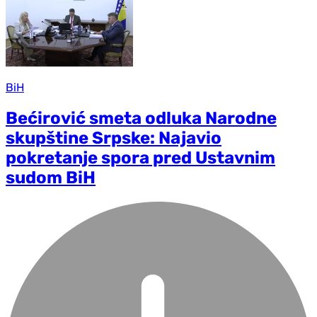
BiH
Bećirović smeta odluka Narodne
skupštine Srpske: Najavio
pokretanje spora pred Ustavnim
sudom BiH