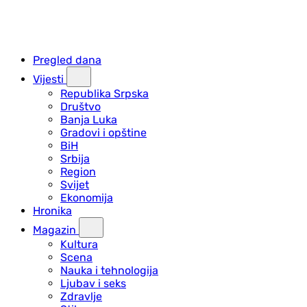
Pregled dana
Vijesti
Republika Srpska
Društvo
Banja Luka
Gradovi i opštine
BiH
Srbija
Region
Svijet
Ekonomija
Hronika
Magazin
Kultura
Scena
Nauka i tehnologija
Ljubav i seks
Zdravlje