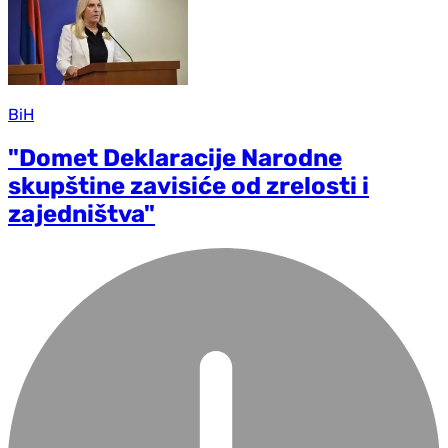
BiH
"Domet Deklaracije Narodne
skupštine zavisiće od zrelosti i
zajedništva"