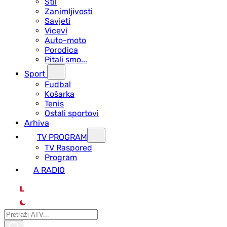
Stil
Zanimljivosti
Savjeti
Vicevi
Auto-moto
Porodica
Pitali smo...
Sport
Fudbal
Košarka
Tenis
Ostali sportovi
Arhiva
TV PROGRAM
ТV Raspored
Program
A RADIO
L