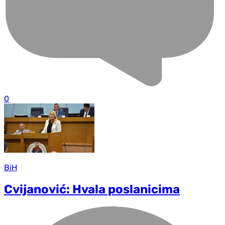
0
BiH
Cvijanović: Hvala poslanicima