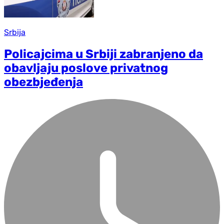
Srbija
Policajcima u Srbiji zabranjeno da
obavljaju poslove privatnog
obezbjeđenja