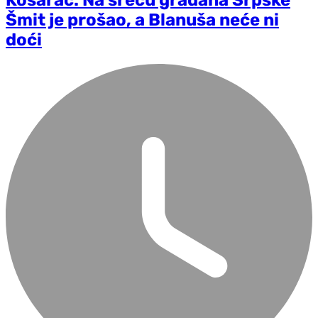
Košarac: Na sreću građana Srpske
Šmit je prošao, a Blanuša neće ni
doći