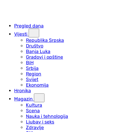
Pregled dana
Vijesti
Republika Srpska
Društvo
Banja Luka
Gradovi i opštine
BiH
Srbija
Region
Svijet
Ekonomija
Hronika
Magazin
Kultura
Scena
Nauka i tehnologija
Ljubav i seks
Zdravlje