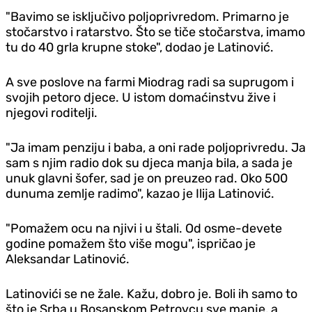
"Bavimo se isključivo poljoprivredom. Primarno je
stočarstvo i ratarstvo. Što se tiče stočarstva, imamo
tu do 40 grla krupne stoke", dodao je Latinović.
A sve poslove na farmi Miodrag radi sa suprugom i
svojih petoro djece. U istom domaćinstvu žive i
njegovi roditelji.
"Ja imam penziju i baba, a oni rade poljoprivredu. Ja
sam s njim radio dok su djeca manja bila, a sada je
unuk glavni šofer, sad je on preuzeo rad. Oko 500
dunuma zemlje radimo", kazao je Ilija Latinović.
"Pomažem ocu na njivi i u štali. Od osme-devete
godine pomažem što više mogu", ispričao je
Aleksandar Latinović.
Latinovići se ne žale. Kažu, dobro je. Boli ih samo to
što je Srba u Bosanskom Petrovcu sve manje, a