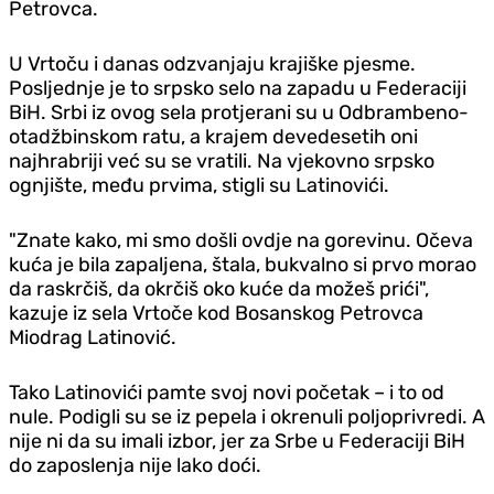
Petrovca.
U Vrtoču i danas odzvanjaju krajiške pjesme.
Posljednje je to srpsko selo na zapadu u Federaciji
BiH. Srbi iz ovog sela protjerani su u Odbrambeno-
otadžbinskom ratu, a krajem devedesetih oni
najhrabriji već su se vratili. Na vjekovno srpsko
ognjište, među prvima, stigli su Latinovići.
"Znate kako, mi smo došli ovdje na gorevinu. Očeva
kuća je bila zapaljena, štala, bukvalno si prvo morao
da raskrčiš, da okrčiš oko kuće da možeš prići",
kazuje iz sela Vrtoče kod Bosanskog Petrovca
Miodrag Latinović.
Tako Latinovići pamte svoj novi početak – i to od
nule. Podigli su se iz pepela i okrenuli poljoprivredi. A
nije ni da su imali izbor, jer za Srbe u Federaciji BiH
do zaposlenja nije lako doći.