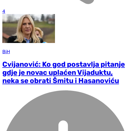
4
BiH
Cvijanović: Ko god postavlja pitanje
gdje je novac uplaćen Vijaduktu,
neka se obrati Šmitu i Hasanoviću