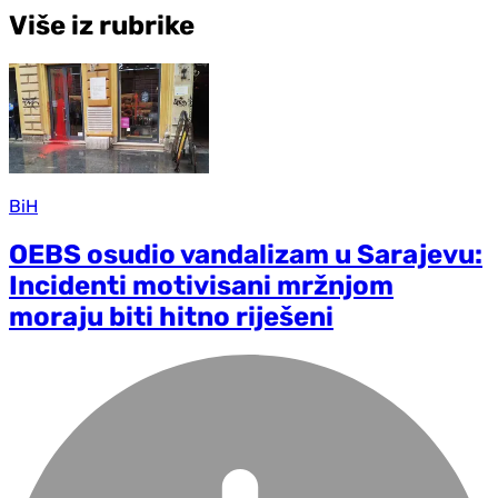
Više iz rubrike
BiH
OEBS osudio vandalizam u Sarajevu:
Incidenti motivisani mržnjom
moraju biti hitno riješeni