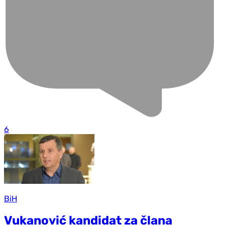
6
BiH
Vukanović kandidat za člana