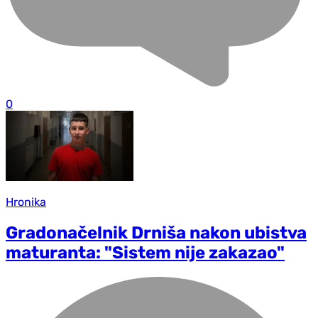
0
Hronika
Gradonačelnik Drniša nakon ubistva
maturanta: "Sistem nije zakazao"