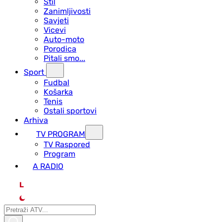
Stil
Zanimljivosti
Savjeti
Vicevi
Auto-moto
Porodica
Pitali smo...
Sport
Fudbal
Košarka
Tenis
Ostali sportovi
Arhiva
TV PROGRAM
ТV Raspored
Program
A RADIO
L