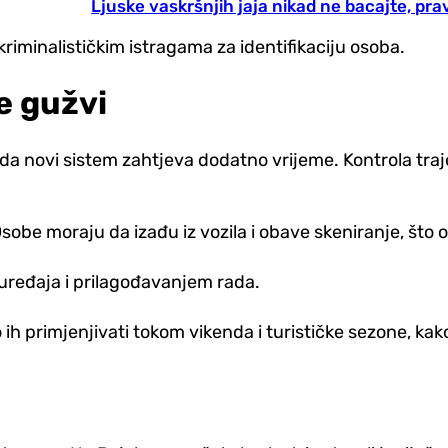
Ljuske vaskršnjih jaja nikad ne bacajte, pra
riminalističkim istragama za identifikaciju osoba.
e gužvi
a novi sistem zahtjeva dodatno vrijeme. Kontrola traj
sobe moraju da izađu iz vozila i obave skeniranje, što
 uređaja i prilagođavanjem rada.
ih primjenjivati tokom vikenda i turističke sezone, ka