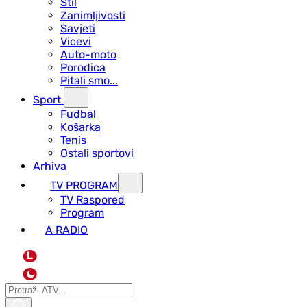
Stil
Zanimljivosti
Savjeti
Vicevi
Auto-moto
Porodica
Pitali smo...
Sport
Fudbal
Košarka
Tenis
Ostali sportovi
Arhiva
TV PROGRAM
ТV Raspored
Program
A RADIO
L