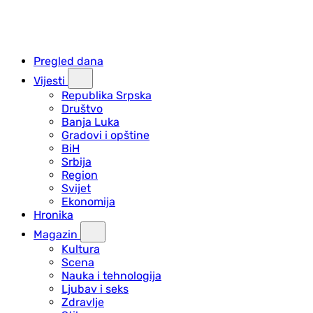
Pregled dana
Vijesti
Republika Srpska
Društvo
Banja Luka
Gradovi i opštine
BiH
Srbija
Region
Svijet
Ekonomija
Hronika
Magazin
Kultura
Scena
Nauka i tehnologija
Ljubav i seks
Zdravlje