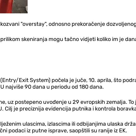
takozvani "overstay", odnosno prekoračenje dozvoljenog
prilikom skeniranja mogu tačno vidjeti koliko im je dana
(Entry/Exit System) počela je juče, 10. aprila, što po
 EU najviše 90 dana u periodu od 180 dana.
e, uz postepeno uvođenje u 29 evropskih zemalja. To je
U. Cilj je preciznija evidencija putnika i kontrola borav
lježenim ulascima, izlascima ili odbijanjima ulaska drž
lični podaci iz putne isprave, saopštili su ranije iz EK.