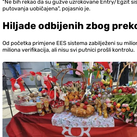
"Ne bih rekao da su gužve uzrokovane Entry/Egzit sist
putovanja uobičajena", pojasnio je.
Hiljade odbijenih zbog pre
Od početka primjene EES sistema zabilježeni su milioni
miliona verifikacija, ali nisu svi putnici prošli kontrolu.