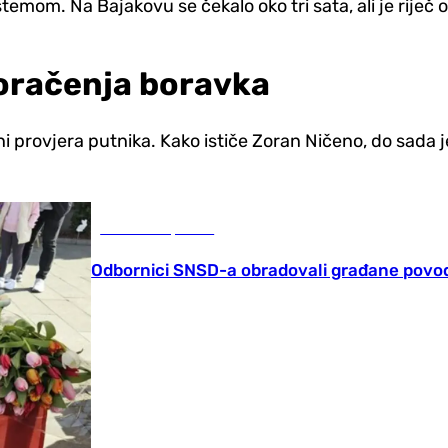
emom. Na Bajakovu se čekalo oko tri sata, ali je riječ
koračenja boravka
 provjera putnika. Kako ističe Zoran Ničeno, do sada je 
Gradovi i opštine
Odbornici SNSD-a obradovali građane pov