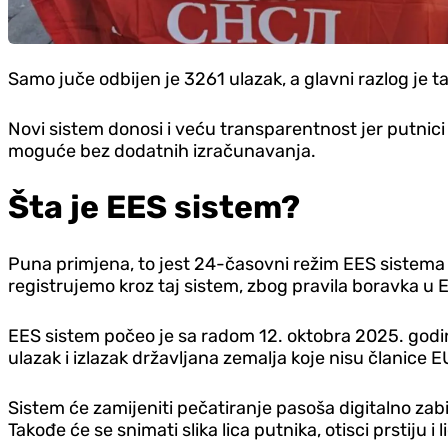
Samo juče odbijen je 3261 ulazak, a glavni razlog je 
Novi sistem donosi i veću transparentnost jer putnici 
moguće bez dodatnih izračunavanja.
Šta je EES sistem?
Puna primjena, to jest 24-časovni režim EES sistema 
registrujemo kroz taj sistem, zbog pravila boravka u
EES sistem počeo je sa radom 12. oktobra 2025. godin
ulazak i izlazak državljana zemalja koje nisu članice E
Sistem će zamijeniti pečatiranje pasoša digitalno zabi
Takođe će se snimati slika lica putnika, otisci prstiju i 