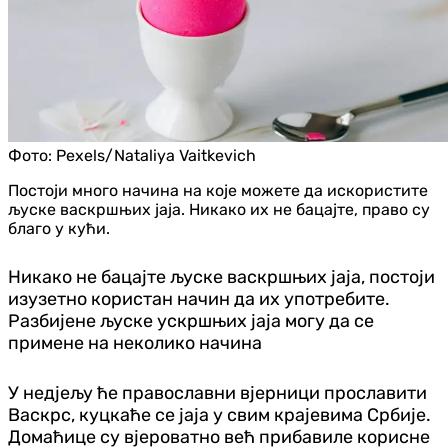
Фото:
Pexels/Nataliya Vaitkevich
Постоји много начина на које можете да искористите
љуске васкршњих јаја. Никако их не бацајте, право су
благо у кући.
Никако не бацајте љуске васкршњих јаја, постоји
изузетно користан начин да их употребите.
Разбијене љуске ускршњих јаја могу да се
примене на неколико начина
У недјељу ће православни вјерници прославити
Васкрс, куцкаће се јаја у свим крајевима Србије.
Домаћице су вјероватно већ прибавиле корисне