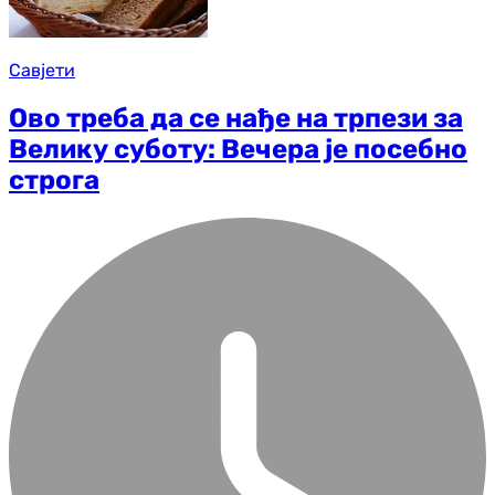
Савјети
Ово треба да се нађе на трпези за
Велику суботу: Вечера је посебно
строга