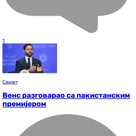
1
Свијет
Венс разговарао са пакистанским
премијером