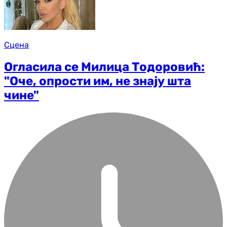
Сцена
Огласила се Милица Тодоровић:
"Оче, опрости им, не знају шта
чине"