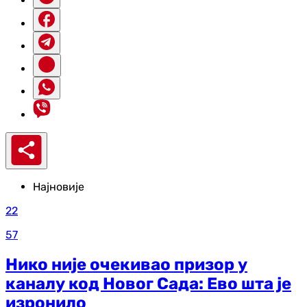
Најновије
22
57
Нико није очекивао призор у
каналу код Новог Сада: Ево шта је
изронило