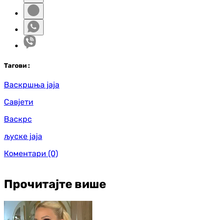
Таг
ови
:
Васкршња јаја
Савјети
Васкрс
љуске јаја
Коментари
(0)
Прочитајте више