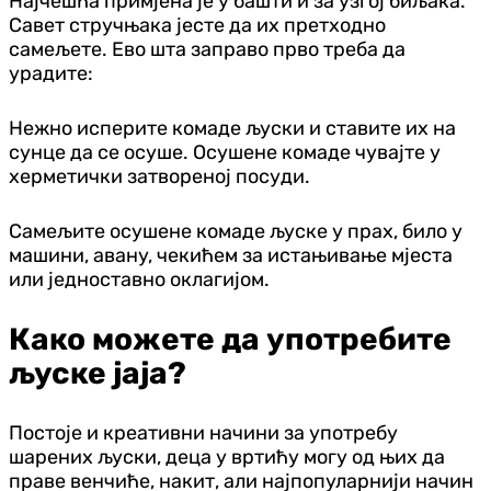
Најчешћа примјена је у башти и за узгој биљака.
Савет стручњака јесте да их претходно
самељете. Ево шта заправо прво треба да
урадите:
Нежно исперите комаде љуски и ставите их на
сунце да се осуше. Осушене комаде чувајте у
херметички затвореној посуди.
Самељите осушене комаде љуске у прах, било у
машини, авану, чекићем за истањивање мјеста
или једноставно оклагијом.
Како можете да употребите
љуске јаја?
Постоје и креативни начини за употребу
шарених љуски, деца у вртићу могу од њих да
праве венчиће, накит, али најпопуларнији начин