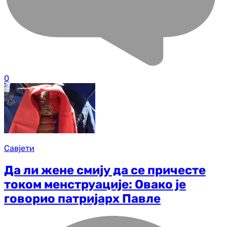
0
Савјети
Да ли жене смију да се причесте
током менструације: Овако је
говорио патријарх Павле