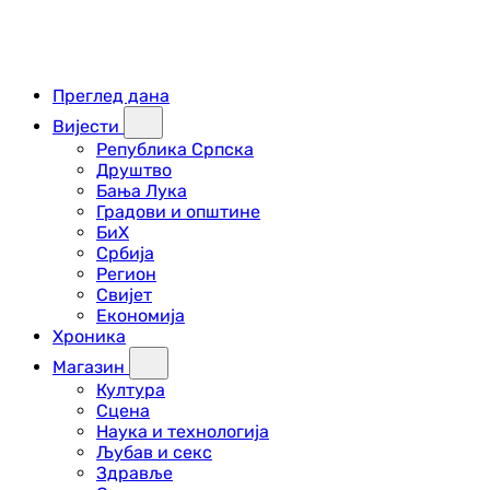
Преглед дана
Вијести
Република Српска
Друштво
Бања Лука
Градови и општине
БиХ
Србија
Регион
Свијет
Економија
Хроника
Магазин
Култура
Сцена
Наука и технологија
Љубав и секс
Здравље