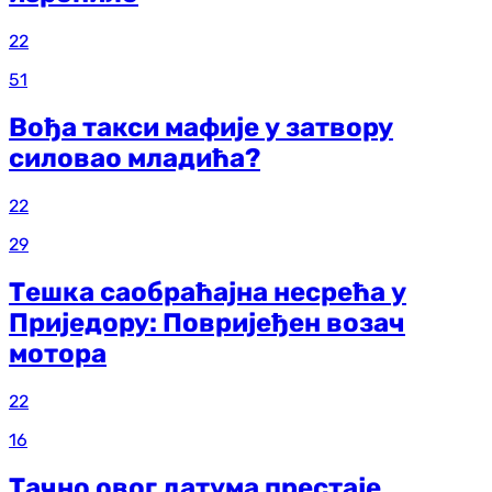
22
51
Вођа такси мафије у затвору
силовао младића?
22
29
Тешка саобраћајна несрећа у
Приједору: Повријеђен возач
мотора
22
16
Тачно овог датума престаје