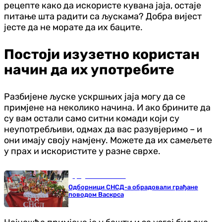
рецепте како да искористе кувана јаја, остаје
питање шта радити са љускама? Добра вијест
јесте да не морате да их баците.
Постоји изузетно користан
начин да их употребите
Разбијене љуске ускршњих јаја могу да се
примјене на неколико начина. И ако брините да
су вам остали само ситни комади који су
неупотребљиви, одмах да вас разувјеримо – и
они имају своју намјену. Можете да их самељете
у прах и искористите у разне сврхе.
Градови и општине
Одборници СНСД-а обрадовали грађане
поводом Васкрса