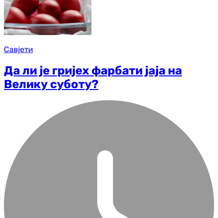
Савјети
Да ли је гријех фарбати јаја на
Велику суботу?