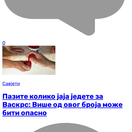
0
Савјети
Пазите колико јаја једете за
Васкрс: Више од овог броја може
бити опасно