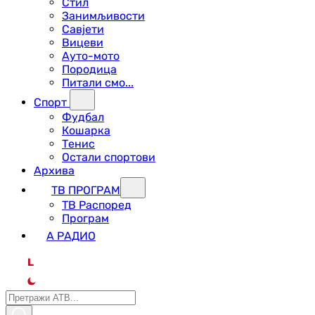
Стил
Занимљивости
Савјети
Вицеви
Ауто-мото
Породица
Питали смо...
Спорт
Фудбал
Кошарка
Тенис
Остали спортови
Архива
ТВ ПРОГРАМ
ТВ Распоред
Програм
А РАДИО
L