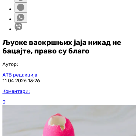
Љуске васкршњих јаја никад не
бацајте, право су благо
Аутор:
АТВ редакција
11.04.2026
13:26
Коментари:
0