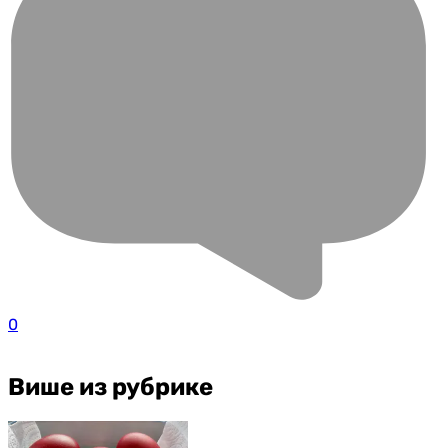
0
Више из рубрике