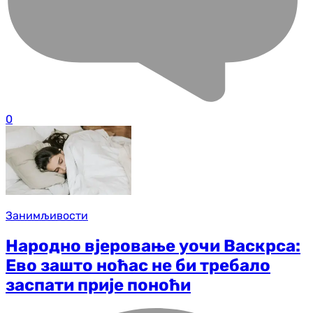
0
Занимљивости
Народно вјеровање уочи Васкрса:
Ево зашто ноћас не би требало
заспати прије поноћи