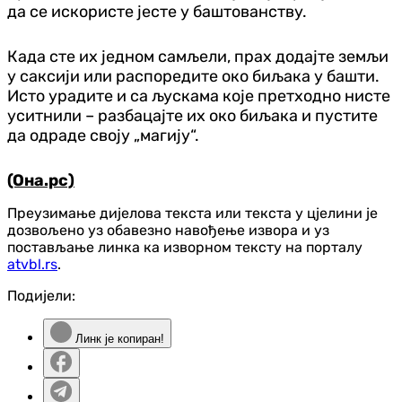
да се искористе јесте у баштованству.
Када сте их једном самљели, прах додајте земљи
у саксији или распоредите око биљака у башти.
Исто урадите и са љускама које претходно нисте
уситнили – разбацајте их око биљака и пустите
да одраде своју „магију“.
(Она.рс)
Преузимање дијелова текста или текста у цјелини је
дозвољено уз обавезно навођење извора и уз
постављање линка ка изворном тексту на порталу
atvbl.rs
.
Подијели:
Линк је копиран!