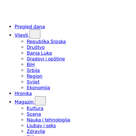
Pregled dana
Vijesti
Republika Srpska
Društvo
Banja Luka
Gradovi i opštine
BiH
Srbija
Region
Svijet
Ekonomija
Hronika
Magazin
Kultura
Scena
Nauka i tehnologija
Ljubav i seks
Zdravlje