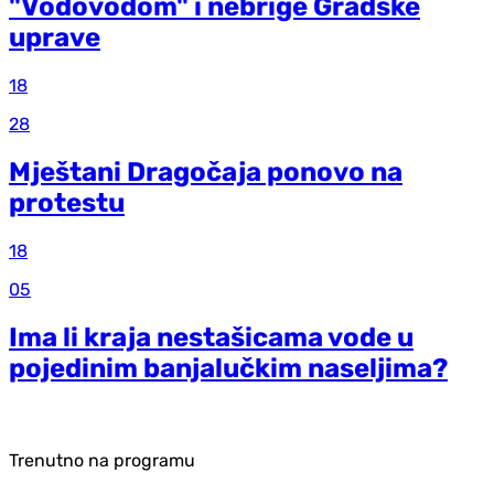
"Vodovodom" i nebrige Gradske
uprave
18
28
Mještani Dragočaja ponovo na
protestu
18
05
Ima li kraja nestašicama vode u
pojedinim banjalučkim naseljima?
Trenutno na programu