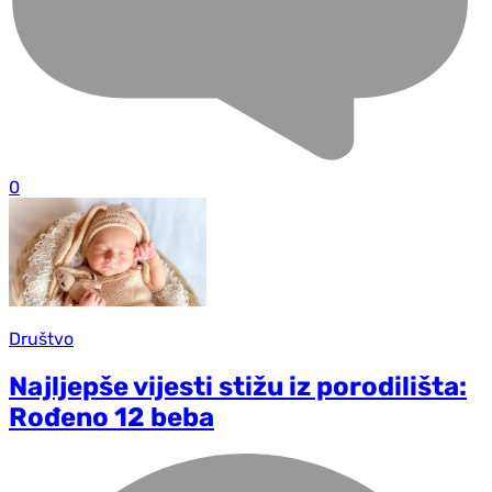
0
Društvo
Najljepše vijesti stižu iz porodilišta:
Rođeno 12 beba