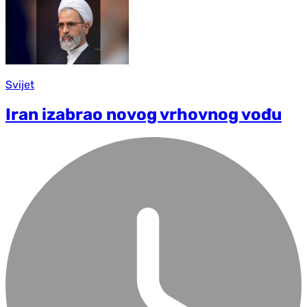
Svijet
Iran izabrao novog vrhovnog vođu