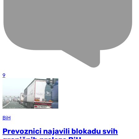
9
BiH
Prevoznici najavili blokadu svih