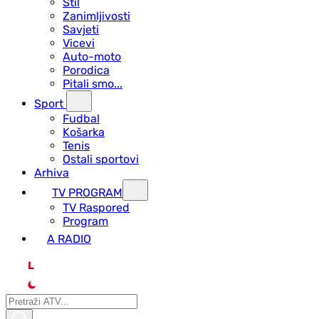
Stil
Zanimljivosti
Savjeti
Vicevi
Auto-moto
Porodica
Pitali smo...
Sport
Fudbal
Košarka
Tenis
Ostali sportovi
Arhiva
TV PROGRAM
ТV Raspored
Program
A RADIO
L