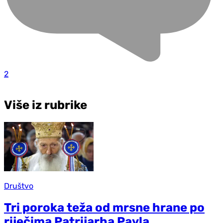
2
Više iz rubrike
Društvo
Tri poroka teža od mrsne hrane po
riječima Patrijarha Pavla