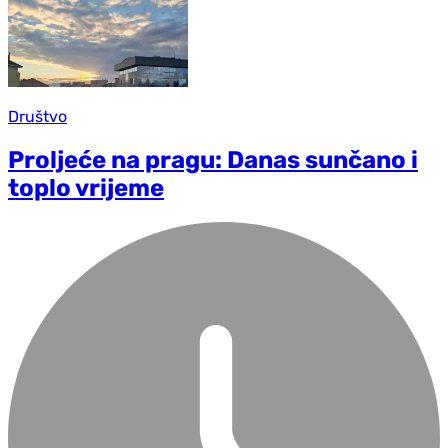
Društvo
Proljeće na pragu: Danas sunčano i
toplo vrijeme