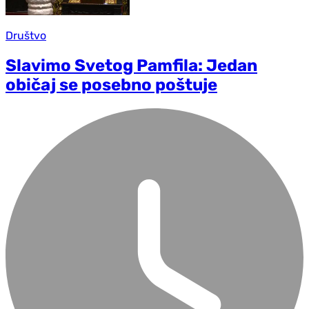
Društvo
Slavimo Svetog Pamfila: Jedan
običaj se posebno poštuje