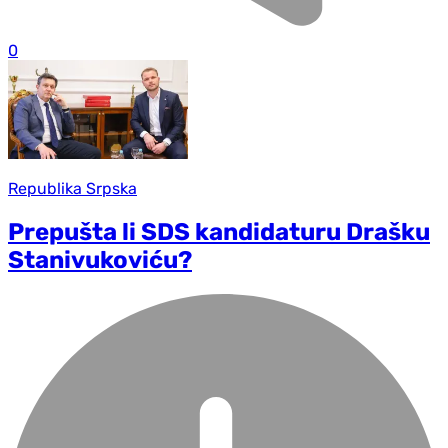
0
Republika Srpska
Prepušta li SDS kandidaturu Drašku
Stanivukoviću?