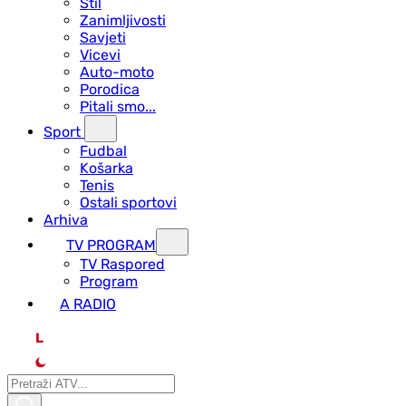
Stil
Zanimljivosti
Savjeti
Vicevi
Auto-moto
Porodica
Pitali smo...
Sport
Fudbal
Košarka
Tenis
Ostali sportovi
Arhiva
TV PROGRAM
ТV Raspored
Program
A RADIO
L