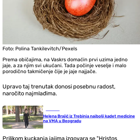
Foto:
Polina Tankilevitch/Pexels
Prema običajima, na Vaskrs domaćin prvi uzima jedno
jaje, a za njim svi ukućani. Tada počinje veselje i malo
porodično takmičenje čije je jaje najjače.
Upravo taj trenutak donosi posebnu radost,
naročito najmlađima.
Društvo
Helena Brajić iz Trebinja najbolji kadet medicine
na VMA u Beogradu
Prilikom kuckanja jajima izgovara se "Hristos