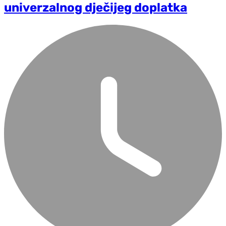
univerzalnog dječijeg doplatka