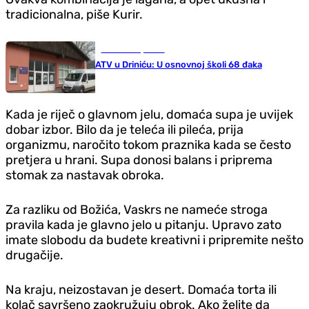
tradicionalna, piše Kurir.
Gradovi i opštine
ATV u Driniću: U osnovnoj školi 68 đaka
Kada je riječ o glavnom jelu, domaća supa je uvijek
dobar izbor. Bilo da je teleća ili pileća, prija
organizmu, naročito tokom praznika kada se često
pretjera u hrani. Supa donosi balans i priprema
stomak za nastavak obroka.
Za razliku od Božića, Vaskrs ne nameće stroga
pravila kada je glavno jelo u pitanju. Upravo zato
imate slobodu da budete kreativni i pripremite nešto
drugačije.
Na kraju, neizostavan je desert. Domaća torta ili
kolač savršeno zaokružuju obrok. Ako želite da