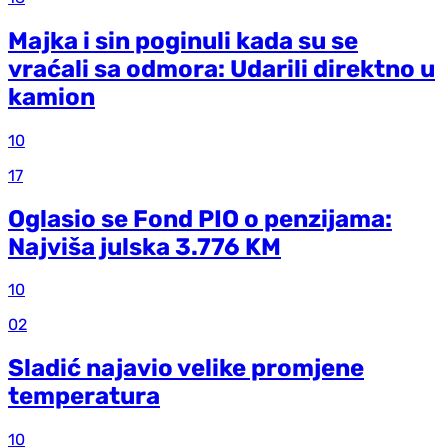
Majka i sin poginuli kada su se
vraćali sa odmora: Udarili direktno u
kamion
10
17
Oglasio se Fond PIO o penzijama:
Najviša julska 3.776 KM
10
02
Sladić najavio velike promjene
temperatura
10