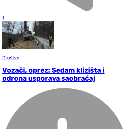
1
Društvo
Vozači, oprez: Sedam klizišta i
odrona usporava saobraćaj