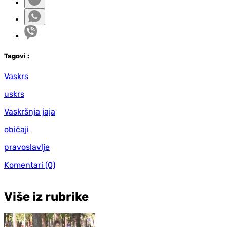
Tag
ovi
:
Vaskrs
uskrs
Vaskršnja jaja
običaji
pravoslavlje
Komentari
(0)
Više iz rubrike