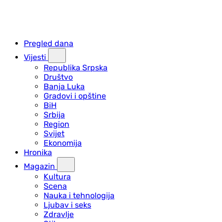
Pregled dana
Vijesti
Republika Srpska
Društvo
Banja Luka
Gradovi i opštine
BiH
Srbija
Region
Svijet
Ekonomija
Hronika
Magazin
Kultura
Scena
Nauka i tehnologija
Ljubav i seks
Zdravlje