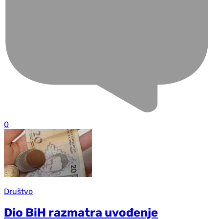
0
Društvo
Dio BiH razmatra uvođenje