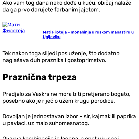
Ako vam tog dana neko dođe u kuću, običaj nalaže
da ga prvo darujete farbanim jajetom.
Gradovi i opštine
Mati Filoteja – monahinja u ruskom manastiru u
Ugljeviku
Tek nakon toga slijedi posluženje, što dodatno
naglašava duh praznika i gostoprimstvo.
Praznična trpeza
Predjelo za Vaskrs ne mora biti pretjerano bogato,
posebno ako je riječ o užem krugu porodice.
Dovoljan je jednostavan izbor – sir, kajmak ili paprika
u pavlaci, uz malo suhomesnatog.
Ovakva kombinacija je lagana, a opet ukusna i