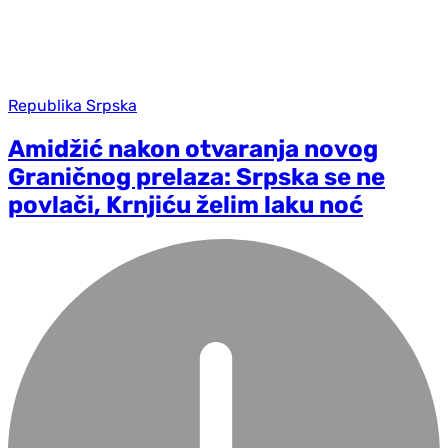
Republika Srpska
Amidžić nakon otvaranja novog
Graničnog prelaza: Srpska se ne
povlači, Krnjiću želim laku noć