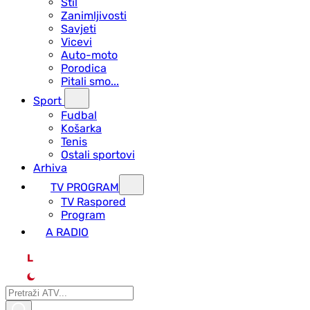
Stil
Zanimljivosti
Savjeti
Vicevi
Auto-moto
Porodica
Pitali smo...
Sport
Fudbal
Košarka
Tenis
Ostali sportovi
Arhiva
TV PROGRAM
ТV Raspored
Program
A RADIO
L