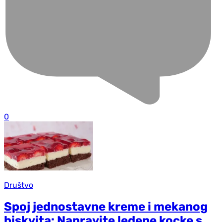
0
Društvo
Spoj jednostavne kreme i mekanog
biskvita: Napravite ledene kocke s