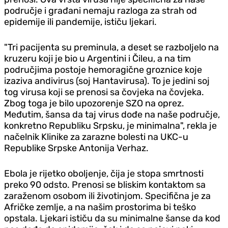
područje i građani nemaju razloga za strah od
epidemije ili pandemije, ističu ljekari.
"Tri pacijenta su preminula, a deset se razboljelo na
kruzeru koji je bio u Argentini i Čileu, a na tim
područjima postoje hemoragične groznice koje
izaziva andivirus (soj Hantavirusa). To je jedini soj
tog virusa koji se prenosi sa čovjeka na čovjeka.
Zbog toga je bilo upozorenje SZO na oprez.
Međutim, šansa da taj virus dođe na naše područje,
konkretno Republiku Srpsku, je minimalna", rekla je
načelnik Klinike za zarazne bolesti na UKC-u
Republike Srpske Antonija Verhaz.
Ebola je rijetko oboljenje, čija je stopa smrtnosti
preko 90 odsto. Prenosi se bliskim kontaktom sa
zaraženom osobom ili životinjom. Specifična je za
Afričke zemlje, a na našim prostorima bi teško
opstala. Ljekari ističu da su minimalne šanse da kod