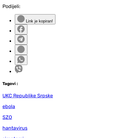
Podijeli:
Link je kopiran!
Tag
ovi
:
UKC Republike Srpske
ebola
SZO
hantavirus