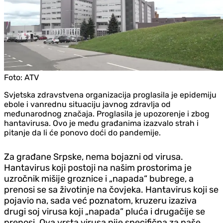
Foto:
ATV
Svjetska zdravstvena organizacija proglasila je epidemiju
ebole i vanrednu situaciju javnog zdravlja od
međunarodnog značaja. Proglasila je upozorenje i zbog
hantavirusa. Ovo je među građanima izazvalo strah i
pitanje da li će ponovo doći do pandemije.
Za građane Srpske, nema bojazni od virusa.
Hantavirus koji postoji na našim prostorima je
uzročnik mišije groznice i „napada“ bubrege, a
prenosi se sa životinje na čovjeka. Hantavirus koji se
pojavio na, sada već poznatom, kruzeru izaziva
drugi soj virusa koji „napada“ pluća i drugačije se
prenosi. Ova vrsta virusa nije specifična za naše