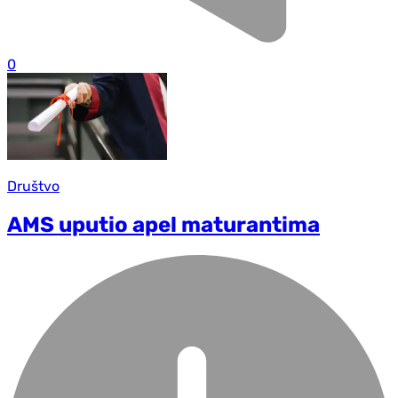
0
Društvo
AMS uputio apel maturantima