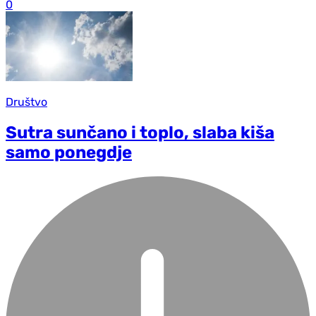
0
Društvo
Sutra sunčano i toplo, slaba kiša
samo ponegdje