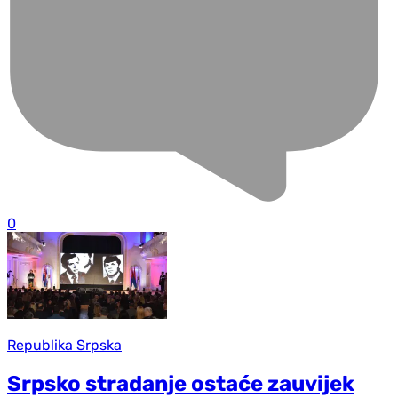
0
Republika Srpska
Srpsko stradanje ostaće zauvijek