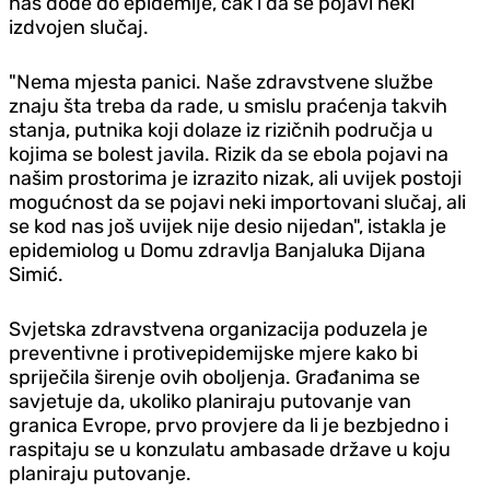
nas dođe do epidemije, čak i da se pojavi neki
izdvojen slučaj.
"Nema mjesta panici. Naše zdravstvene službe
znaju šta treba da rade, u smislu praćenja takvih
stanja, putnika koji dolaze iz rizičnih područja u
kojima se bolest javila. Rizik da se ebola pojavi na
našim prostorima je izrazito nizak, ali uvijek postoji
mogućnost da se pojavi neki importovani slučaj, ali
se kod nas još uvijek nije desio nijedan", istakla je
epidemiolog u Domu zdravlja Banjaluka Dijana
Simić.
Svjetska zdravstvena organizacija poduzela je
preventivne i protivepidemijske mjere kako bi
spriječila širenje ovih oboljenja. Građanima se
savjetuje da, ukoliko planiraju putovanje van
granica Evrope, prvo provjere da li je bezbjedno i
raspitaju se u konzulatu ambasade države u koju
planiraju putovanje.