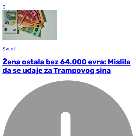
0
Svijet
Žena ostala bez 64.000 evra: Mislila
da se udaje za Trampovog sina