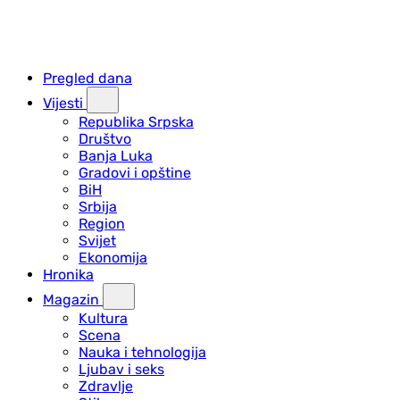
Pregled dana
Vijesti
Republika Srpska
Društvo
Banja Luka
Gradovi i opštine
BiH
Srbija
Region
Svijet
Ekonomija
Hronika
Magazin
Kultura
Scena
Nauka i tehnologija
Ljubav i seks
Zdravlje