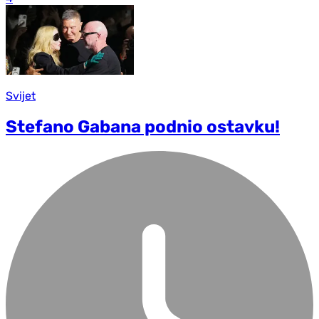
Svijet
Stefano Gabana podnio ostavku!