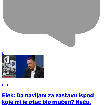
0
BiH
Elek: Da navijam za zastavu ispod
koje mi je otac bio mučen? Neću,