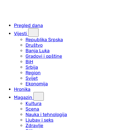
Pregled dana
Vijesti
Republika Srpska
Društvo
Banja Luka
Gradovi i opštine
BiH
Srbija
Region
Svijet
Ekonomija
Hronika
Magazin
Kultura
Scena
Nauka i tehnologija
Ljubav i seks
Zdravlje