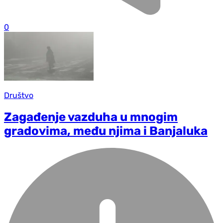
0
Društvo
Zagađenje vazduha u mnogim
gradovima, među njima i Banjaluka