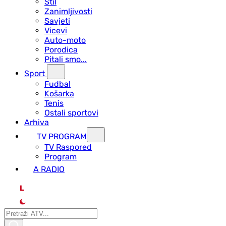
Stil
Zanimljivosti
Savjeti
Vicevi
Auto-moto
Porodica
Pitali smo...
Sport
Fudbal
Košarka
Tenis
Ostali sportovi
Arhiva
TV PROGRAM
ТV Raspored
Program
A RADIO
L