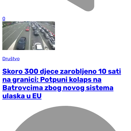
0
Društvo
Skoro 300 d‌jece zarobljeno 10 sati
na granici: Potpuni kolaps na
Batrovcima zbog novog sistema
ulaska u EU