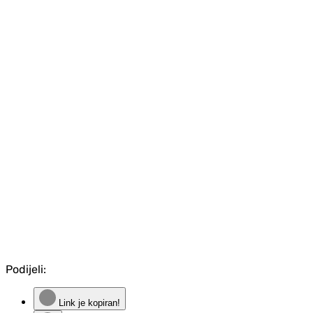
Podijeli:
Link je kopiran!