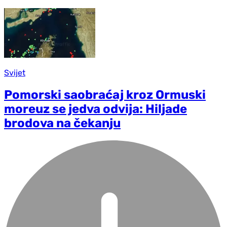
Svijet
Pomorski saobraćaj kroz Ormuski
moreuz se jedva odvija: Hiljade
brodova na čekanju