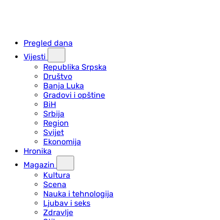
Pregled dana
Vijesti
Republika Srpska
Društvo
Banja Luka
Gradovi i opštine
BiH
Srbija
Region
Svijet
Ekonomija
Hronika
Magazin
Kultura
Scena
Nauka i tehnologija
Ljubav i seks
Zdravlje