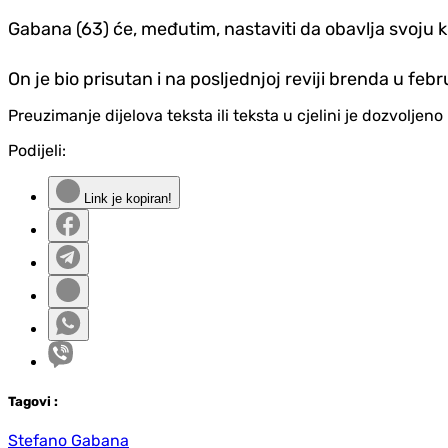
Gabana (63) će, međutim, nastaviti da obavlja svoju 
On je bio prisutan i na posljednjoj reviji brenda u fe
Preuzimanje dijelova teksta ili teksta u cjelini je dozvolje
Podijeli:
Link je kopiran!
Tag
ovi
:
Stefano Gabana