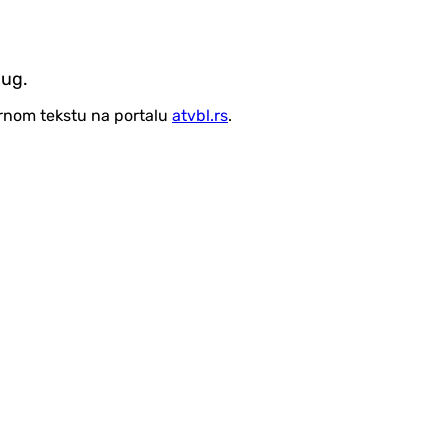
jug.
vornom tekstu na portalu
atvbl.rs
.