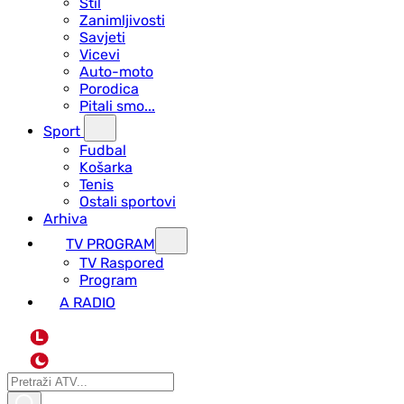
Stil
Zanimljivosti
Savjeti
Vicevi
Auto-moto
Porodica
Pitali smo...
Sport
Fudbal
Košarka
Tenis
Ostali sportovi
Arhiva
TV PROGRAM
ТV Raspored
Program
A RADIO
L