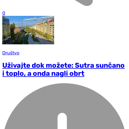
0
Društvo
Uživajte dok možete: Sutra sunčano
i toplo, a onda nagli obrt