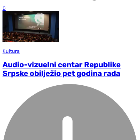
0
Kultura
Audio-vizuelni centar Republike
Srpske obilježio pet godina rada