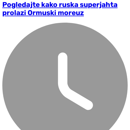
Pogledajte kako ruska superjahta
prolazi Ormuski moreuz