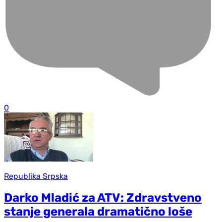
0
Republika Srpska
Darko Mladić za ATV: Zdravstveno
stanje generala dramatično loše