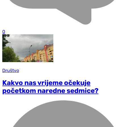
0
Društvo
Kakvo nas vrijeme očekuje
početkom naredne sedmice?