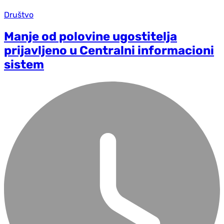
Društvo
Manje od polovine ugostitelja
prijavljeno u Centralni informacioni
sistem