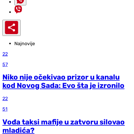
Najnovije
22
57
Niko nije očekivao prizor u kanalu
kod Novog Sada: Evo šta je izronilo
22
51
Vođa taksi mafije u zatvoru silovao
mladića?