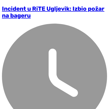
Incident u RiTE Ugljevik: Izbio požar
na bageru