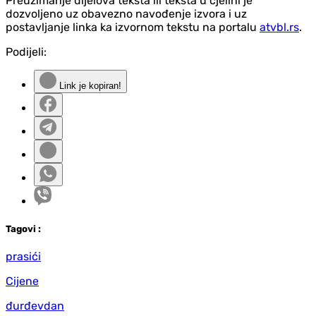
Preuzimanje dijelova teksta ili teksta u cjelini je
dozvoljeno uz obavezno navođenje izvora i uz
postavljanje linka ka izvornom tekstu na portalu
atvbl.rs
.
Podijeli:
Link je kopiran!
Tag
ovi
:
prasići
Cijene
đurđevdan