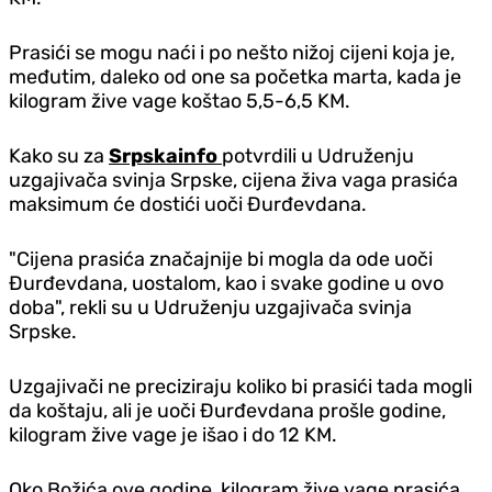
Prasići se mogu naći i po nešto nižoj cijeni koja je,
međutim, daleko od one sa početka marta, kada je
kilogram žive vage koštao 5,5-6,5 KM.
Kako su za
Srpskainfo
potvrdili u Udruženju
uzgajivača svinja Srpske, cijena živa vaga prasića
maksimum će dostići uoči Đurđevdana.
"Cijena prasića značajnije bi mogla da ode uoči
Đurđevdana, uostalom, kao i svake godine u ovo
doba", rekli su u Udruženju uzgajivača svinja
Srpske.
Uzgajivači ne preciziraju koliko bi prasići tada mogli
da koštaju, ali je uoči Đurđevdana prošle godine,
kilogram žive vage je išao i do 12 KM.
Oko Božića ove godine, kilogram žive vage prasića