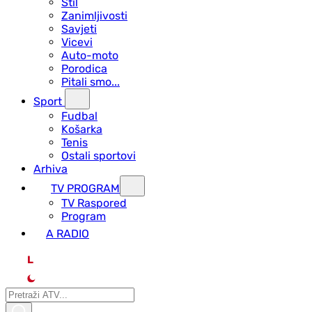
Stil
Zanimljivosti
Savjeti
Vicevi
Auto-moto
Porodica
Pitali smo...
Sport
Fudbal
Košarka
Tenis
Ostali sportovi
Arhiva
TV PROGRAM
ТV Raspored
Program
A RADIO
L