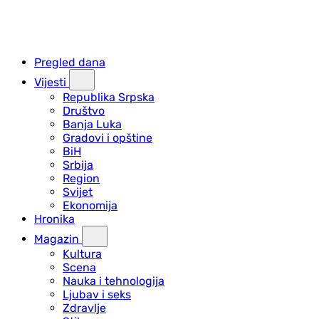
Pregled dana
Vijesti
Republika Srpska
Društvo
Banja Luka
Gradovi i opštine
BiH
Srbija
Region
Svijet
Ekonomija
Hronika
Magazin
Kultura
Scena
Nauka i tehnologija
Ljubav i seks
Zdravlje