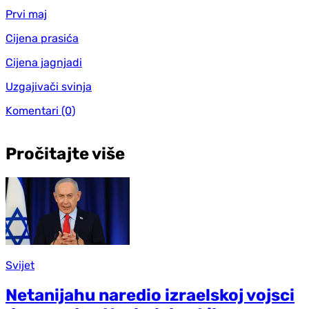
Prvi maj
Cijena prasića
Cijena jagnjadi
Uzgajivači svinja
Komentari
(0)
Pročitajte više
Svijet
Netanijahu naredio izraelskoj vojsci