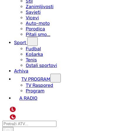
Stil
Zanimljivosti
Savjeti
Vicevi
Auto-moto
Porodica
Pitali smo...
Sport
Fudbal
Košarka
Tenis
Ostali sportovi
Arhiva
TV PROGRAM
ТV Raspored
Program
A RADIO
L