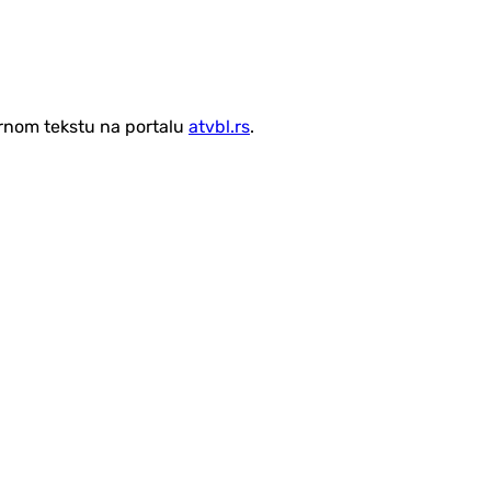
vornom tekstu na portalu
atvbl.rs
.