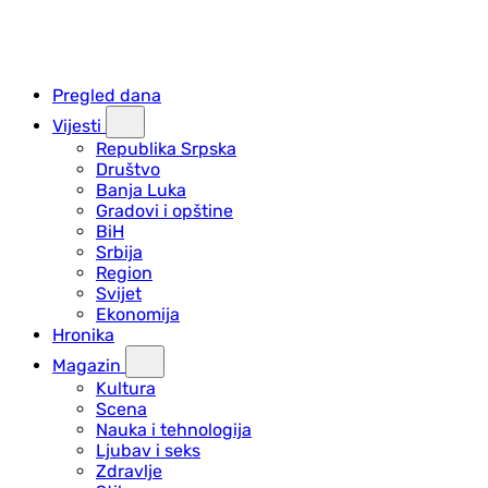
Pregled dana
Vijesti
Republika Srpska
Društvo
Banja Luka
Gradovi i opštine
BiH
Srbija
Region
Svijet
Ekonomija
Hronika
Magazin
Kultura
Scena
Nauka i tehnologija
Ljubav i seks
Zdravlje