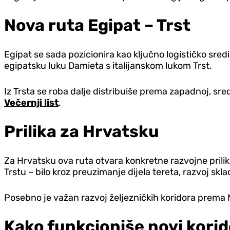
Nova ruta Egipat – Trst
Egipat se sada pozicionira kao ključno logističko sre
egipatsku luku Damieta s italijanskom lukom Trst.
Iz Trsta se roba dalje distribuiše prema zapadnoj, sr
Večernji list
.
Prilika za Hrvatsku
Za Hrvatsku ova ruta otvara konkretne razvojne prilike
Trstu – bilo kroz preuzimanje dijela tereta, razvoj sk
Posebno je važan razvoj željezničkih koridora prema M
Kako funkcioniše novi korid