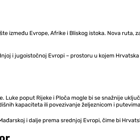
dište između Evrope, Afrike i Bliskog istoka. Nova rut
ednjoj i jugoistočnoj Evropi – prostoru u kojem Hrvatsk
. Luke poput Rijeke i Ploča mogle bi se snažnije uključ
ladišnih kapaciteta ili povezivanje željeznicom i putev
ađarskoj i dalje prema srednjoj Evropi, čime bi Hrvats
or