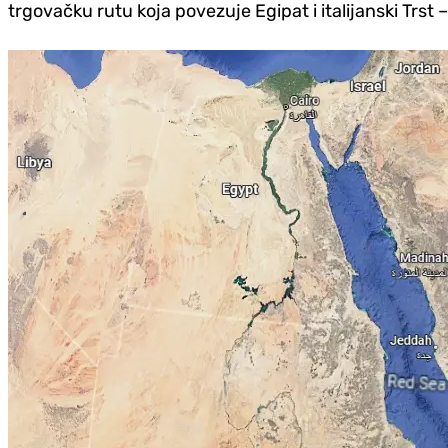
trgovačku rutu koja povezuje Egipat i italijanski Trst –