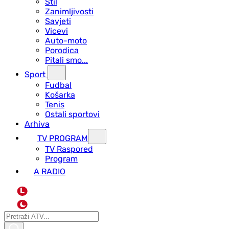
Stil
Zanimljivosti
Savjeti
Vicevi
Auto-moto
Porodica
Pitali smo...
Sport
Fudbal
Košarka
Tenis
Ostali sportovi
Arhiva
TV PROGRAM
ТV Raspored
Program
A RADIO
L