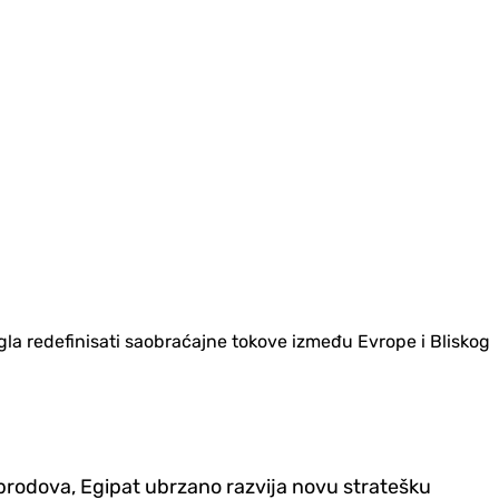
gla redefinisati saobraćajne tokove između Evrope i Bliskog
brodova, Egipat ubrzano razvija novu stratešku