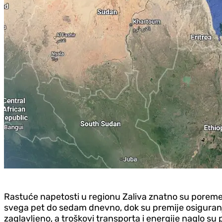
Rastuće napetosti u regionu Zaliva znatno su poreme
svega pet do sedam dnevno, dok su premije osiguranja 
zaglavljeno, a troškovi transporta i energije naglo su p