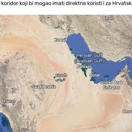
 koridor koji bi mogao imati direktne koristi i za Hrvats