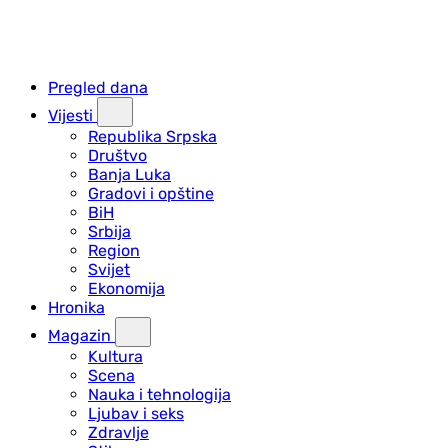
Pregled dana
Vijesti
Republika Srpska
Društvo
Banja Luka
Gradovi i opštine
BiH
Srbija
Region
Svijet
Ekonomija
Hronika
Magazin
Kultura
Scena
Nauka i tehnologija
Ljubav i seks
Zdravlje