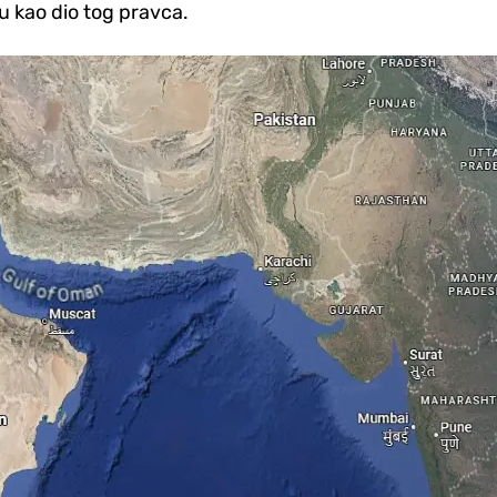
ku kao dio tog pravca.