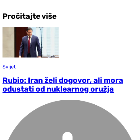
Pročitajte više
Svijet
Rubio: Iran želi dogovor, ali mora
odustati od nuklearnog oružja