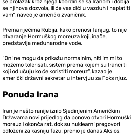
se prolazak kroz njega koordiniše sa Iranom i dobija
se njihova dozvola, ili će vas dići u vazduh i naplatiti
vam", naveo je američki zvaničnik.
Prema riječima Rubija, kako prenosi Tan‌jug, to nije
otvaranje Hormuškog moreuza koji, inače,
predstavlja međunarodne vode.
"Oni ne mogu da prikažu normalnim, niti im mi to
možemo tolerisati, sistem prema kojem su Iranci ti
koji odlučuju ko će koristiti moreuz", kazao je
američki državni sekretar u intervjuu za Foks njuz.
Ponuda Irana
Iran je nešto ranije iznio Sjedinjenim Američkim
Državama novi prijedlog da ponovo otvori Hormuški
moreuz i okonča rat, dok su nuklearni pregovori
odloženi za kasniju fazu, prenio je danas Aksios,