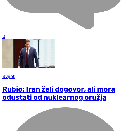
0
Svijet
Rubio: Iran želi dogovor, ali mora
odustati od nuklearnog oružja