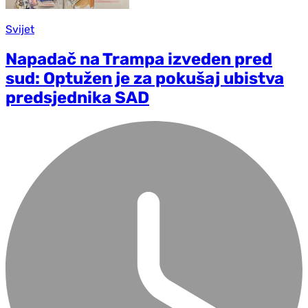
Svijet
Napadač na Trampa izveden pred
sud: Optužen je za pokušaj ubistva
predsjednika SAD