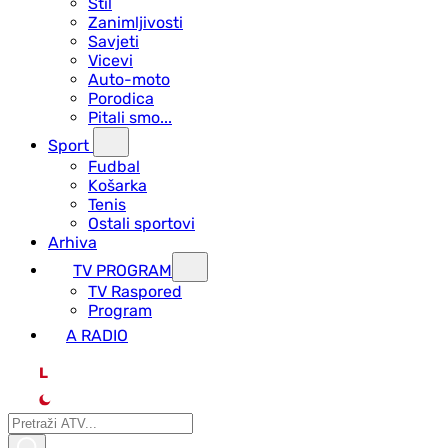
Stil
Zanimljivosti
Savjeti
Vicevi
Auto-moto
Porodica
Pitali smo...
Sport
Fudbal
Košarka
Tenis
Ostali sportovi
Arhiva
TV PROGRAM
ТV Raspored
Program
A RADIO
L