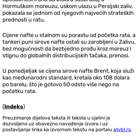
Hormuškom moreuzu, uskom ulazu u Persijski zaliv,
pokazala se jednom od njegovih najvećih strateških
prednosti u ratu.
Cijene nafte u stalnom su porastu od početka rata, a
tankeri puni sirove nafte ostali su zarobljeni u Zalivu,
bez mogućnosti da bezbjedno prođu kroz moreuz i
stignu do globalnih distribucijskih tačaka, prenosi.
U poned‌jeljak se cijena sirove nafte Brent, koja služi
kao međunarodni standard, kretala oko 108 dolara
po barelu, što je gotovo 50 odsto više nego na
početku rata.
(
Indeks
)
Preuzimanje dijelova teksta ili teksta u cjelini je
dozvoljeno uz obavezno navođenje izvora i uz
postavljanje linka ka izvornom tekstu na portalu
atvbl.rs
.