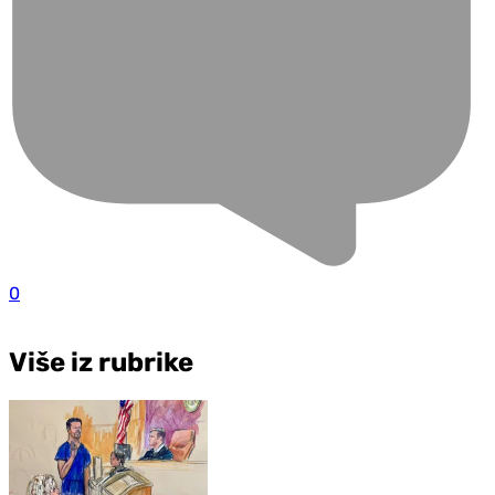
0
Više iz rubrike