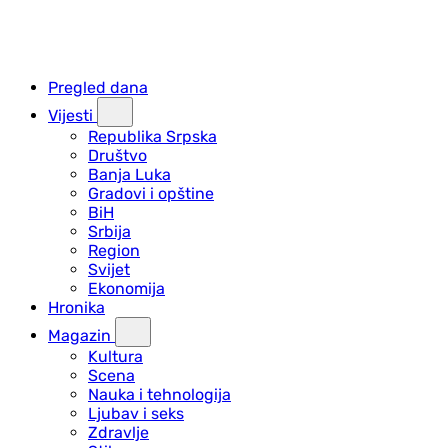
Pregled dana
Vijesti
Republika Srpska
Društvo
Banja Luka
Gradovi i opštine
BiH
Srbija
Region
Svijet
Ekonomija
Hronika
Magazin
Kultura
Scena
Nauka i tehnologija
Ljubav i seks
Zdravlje