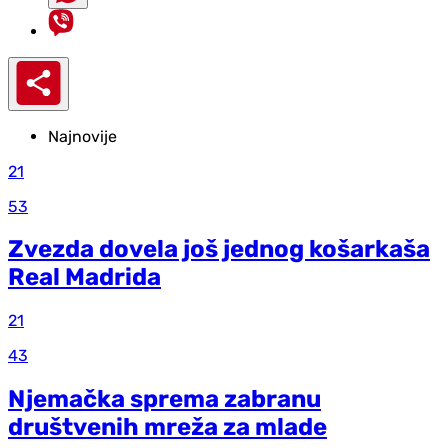
Najnovije
21
53
Zvezda dovela još jednog košarkaša
Real Madrida
21
43
Njemačka sprema zabranu
društvenih mreža za mlade