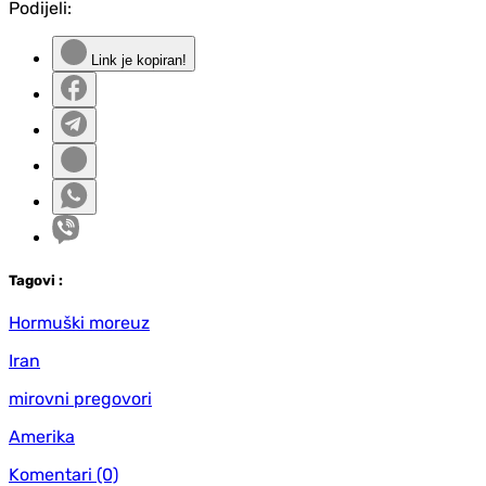
Podijeli:
Link je kopiran!
Tag
ovi
:
Hormuški moreuz
Iran
mirovni pregovori
Amerika
Komentari
(0)