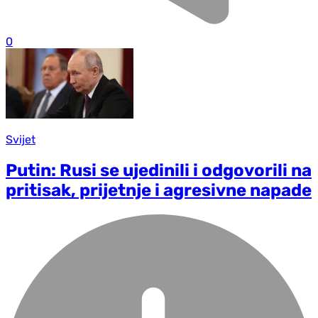
0
Svijet
Putin: Rusi se ujedinili i odgovorili na
pritisak, prijetnje i agresivne napade