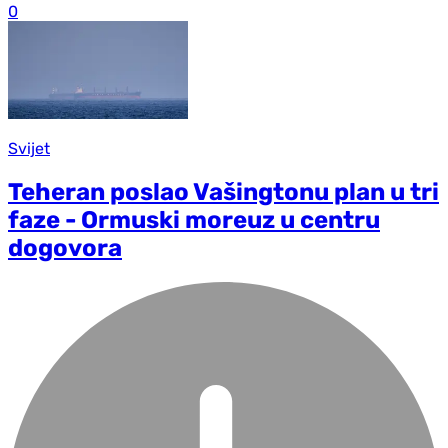
0
Svijet
Teheran poslao Vašingtonu plan u tri
faze - Ormuski moreuz u centru
dogovora