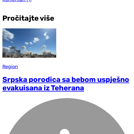
Pročitajte više
Region
Srpska porodica sa bebom uspješno
evakuisana iz Teherana