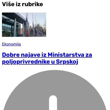
Više iz rubrike
Ekonomija
Dobre najave iz Ministarstva za
poljoprivrednike u Srpskoj