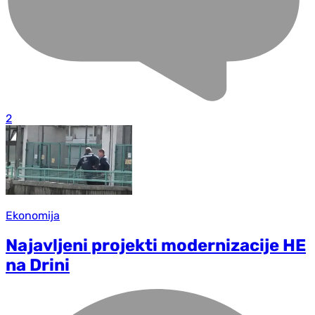
2
Ekonomija
Najavljeni projekti modernizacije HE
na Drini