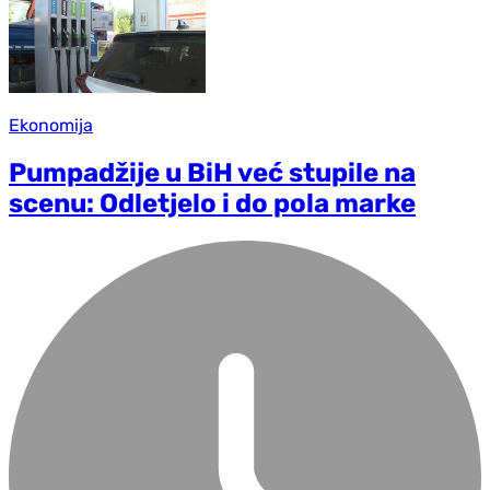
Ekonomija
Pumpadžije u BiH već stupile na
scenu: Odletjelo i do pola marke