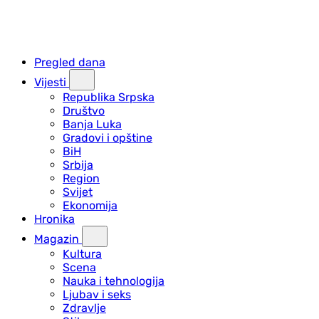
Pregled dana
Vijesti
Republika Srpska
Društvo
Banja Luka
Gradovi i opštine
BiH
Srbija
Region
Svijet
Ekonomija
Hronika
Magazin
Kultura
Scena
Nauka i tehnologija
Ljubav i seks
Zdravlje