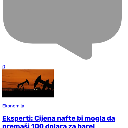
0
Ekonomija
Eksperti: Cijena nafte bi mogla da
premaši 100 dolara za barel