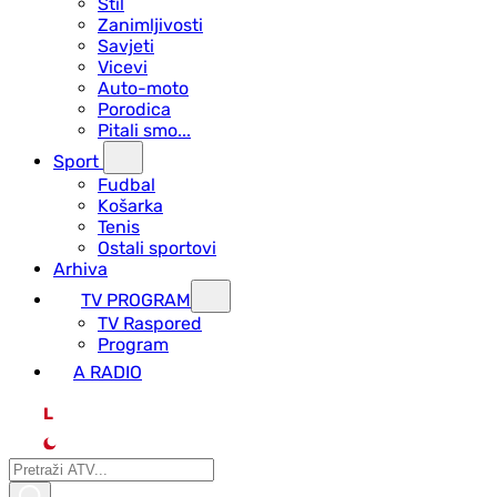
Stil
Zanimljivosti
Savjeti
Vicevi
Auto-moto
Porodica
Pitali smo...
Sport
Fudbal
Košarka
Tenis
Ostali sportovi
Arhiva
TV PROGRAM
ТV Raspored
Program
A RADIO
L