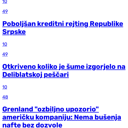
10
49
Poboljšan kreditni rejting Republike
Srpske
10
49
Otkriveno koliko je šume izgorjelo na
Deliblatskoj peščari
10
48
Grenland "ozbiljno upozorio"
američku kompaniju: Nema bušenja
nafte bez dozvole