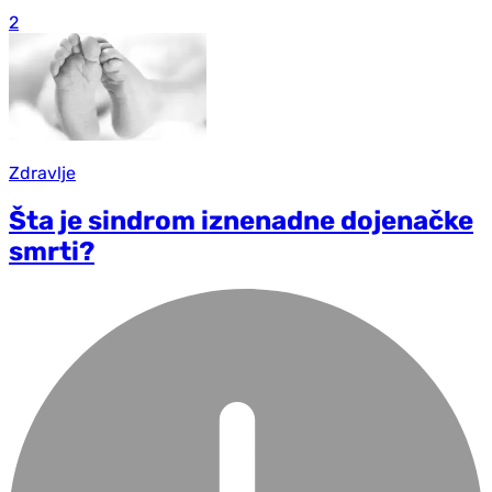
2
Zdravlje
Šta je sindrom iznenadne dojenačke
smrti?