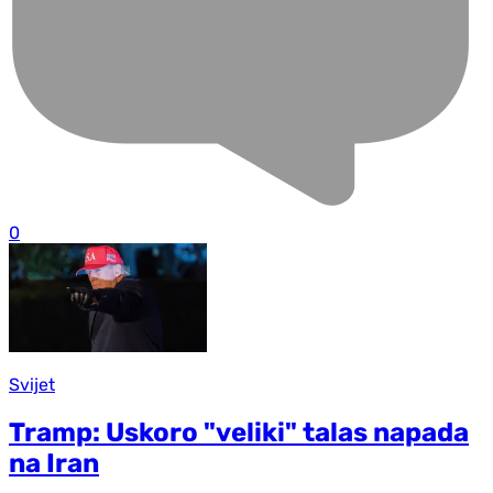
0
Svijet
Tramp: Uskoro "veliki" talas napada
na Iran