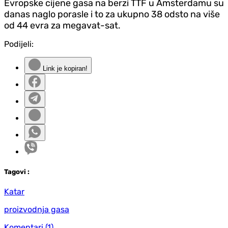
Evropske cijene gasa na berzi TTF u Amsterdamu su
danas naglo porasle i to za ukupno 38 odsto na više
od 44 evra za megavat-sat.
Podijeli:
Link je kopiran!
Tag
ovi
:
Katar
proizvodnja gasa
Komentari
(1)