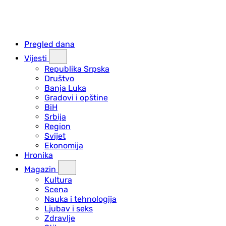
Pregled dana
Vijesti
Republika Srpska
Društvo
Banja Luka
Gradovi i opštine
BiH
Srbija
Region
Svijet
Ekonomija
Hronika
Magazin
Kultura
Scena
Nauka i tehnologija
Ljubav i seks
Zdravlje