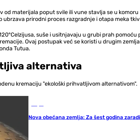
 od materijala poput svile ili vune stavlja se u komoru
to ubrzava prirodni proces razgradnje i otapa meka tkiv
 120°Celzijusa, suše i usitnjavaju u grubi prah pomoću 
remacije. Ovaj postupak već se koristi u drugim zemlja
monda Tutua.
ljiva alternativa
denu kremaciju "ekološki prihvatljivom alternativom".
Svijet
Nova obećana zemlja: Za šest godina zarad