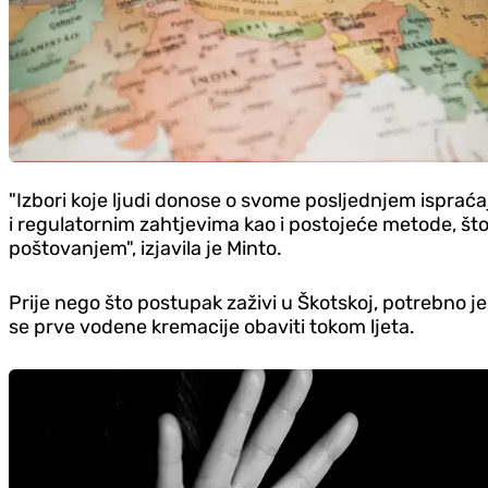
"Izbori koje ljudi donose o svome posljednjem ispraćaj
i regulatornim zahtjevima kao i postojeće metode, št
poštovanjem", izjavila je Minto.
Prije nego što postupak zaživi u Škotskoj, potrebno je
se prve vodene kremacije obaviti tokom ljeta.