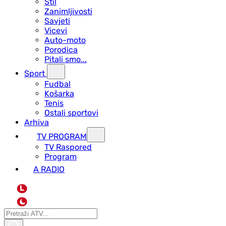
Stil
Zanimljivosti
Savjeti
Vicevi
Auto-moto
Porodica
Pitali smo...
Sport
Fudbal
Košarka
Tenis
Ostali sportovi
Arhiva
TV PROGRAM
ТV Raspored
Program
A RADIO
L