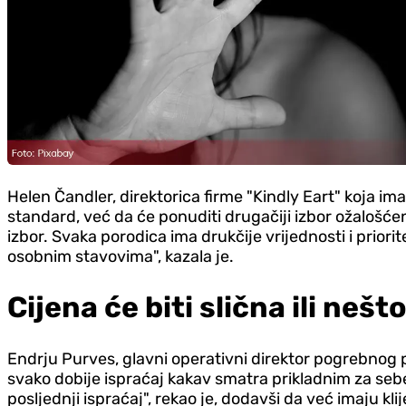
Helen Čandler, direktorica firme "Kindly Eart" koja ima
standard, već da će ponuditi drugačiji izbor ožalošće
izbor. Svaka porodica ima drukčije vrijednosti i priorit
osobnim stavovima", kazala je.
Cijena će biti slična ili neš
Endrju Purves, glavni operativni direktor pogrebnog 
svako dobije ispraćaj kakav smatra prikladnim za sebe.
posljednji ispraćaj", rekao je, dodavši da već imaju kli