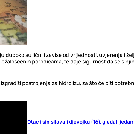
u duboko su lični i zavise od vrijednosti, uvjerenja i ž
o ožalošćenih porodicama, te daje sigurnost da se s n
 izgraditi postrojenja za hidrolizu, za što će biti potr
Svijet
Otac i sin silovali djevojku (16), gledali jeda