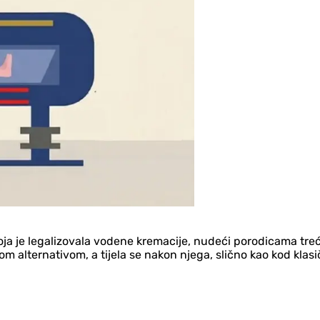
oja je legalizovala vodene kremacije, nudeći porodicama treć
jom alternativom, a tijela se nakon njega, slično kao kod klas