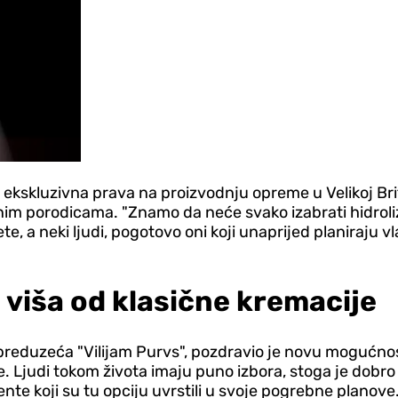
 ekskluzivna prava na proizvodnju opreme u Velikoj Brita
nim porodicama. "Znamo da neće svako izabrati hidrolizu
ete, a neki ljudi, pogotovo oni koji unaprijed planiraju v
to viša od klasične kremacije
preduzeća "Vilijam Purvs", pozdravio je novu mogućnos
 Ljudi tokom života imaju puno izbora, stoga je dobro z
jente koji su tu opciju uvrstili u svoje pogrebne planove.