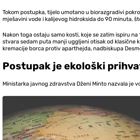
Tokom postupka, tijelo umotano u biorazgradivi pokrov
mješavini vode i kalijevog hidroksida do 90 minuta, š
Nakon toga ostaju samo kosti, koje se zatim ispiru na
stvara sedam puta manji uggljeni otisak od klasične k
kremacije borca protiv aparthejda, nadbiskupa Des
Postupak je ekološki prihvat
Ministarka javnog zdravstva Dženi Minto nazvala je vo