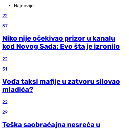
Najnovije
22
57
Niko nije očekivao prizor u kanalu
kod Novog Sada: Evo šta je izronilo
22
51
Vođa taksi mafije u zatvoru silovao
mladića?
22
29
Teška saobraćajna nesreća u