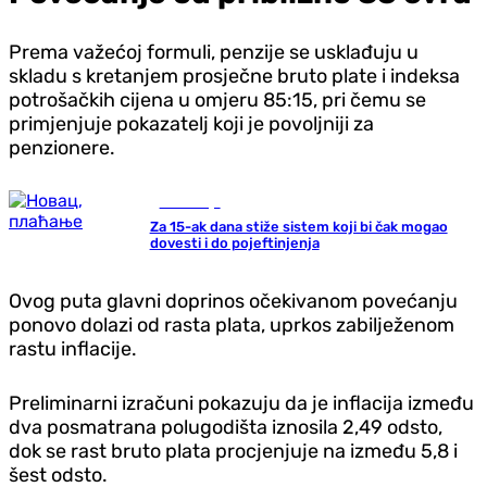
Prema važećoj formuli, penzije se usklađuju u
skladu s kretanjem prosječne bruto plate i indeksa
potrošačkih cijena u omjeru 85:15, pri čemu se
primjenjuje pokazatelj koji je povoljniji za
penzionere.
Ekonomija
Za 15-ak dana stiže sistem koji bi čak mogao
dovesti i do pojeftinjenja
Ovog puta glavni doprinos očekivanom povećanju
ponovo dolazi od rasta plata, uprkos zabilježenom
rastu inflacije.
Preliminarni izračuni pokazuju da je inflacija između
dva posmatrana polugodišta iznosila 2,49 odsto,
dok se rast bruto plata procjenjuje na između 5,8 i
šest odsto.