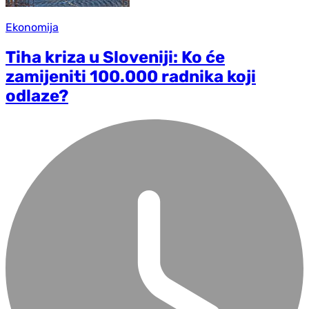
Ekonomija
Tiha kriza u Sloveniji: Ko će
zamijeniti 100.000 radnika koji
odlaze?