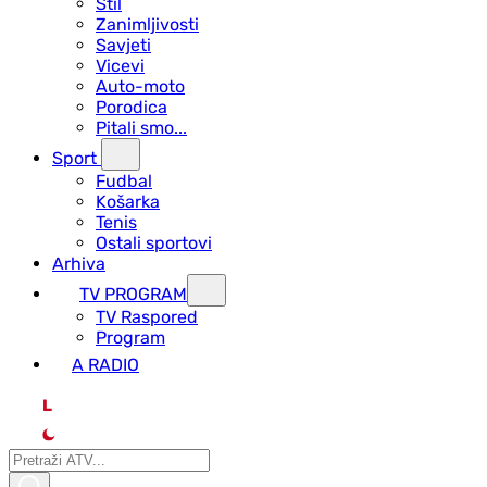
Stil
Zanimljivosti
Savjeti
Vicevi
Auto-moto
Porodica
Pitali smo...
Sport
Fudbal
Košarka
Tenis
Ostali sportovi
Arhiva
TV PROGRAM
ТV Raspored
Program
A RADIO
L