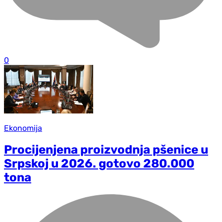
0
Ekonomija
Procijenjena proizvodnja pšenice u
Srpskoj u 2026. gotovo 280.000
tona