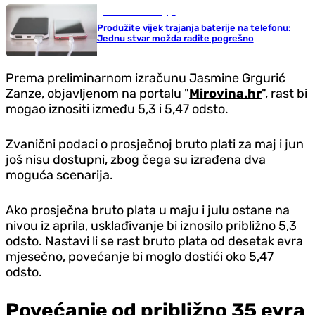
Nauka i tehnologija
Produžite vijek trajanja baterije na telefonu:
Jednu stvar možda radite pogrešno
Prema preliminarnom izračunu Jasmine Grgurić
Zanze, objavljenom na portalu "
Mirovina.hr
", rast bi
mogao iznositi između 5,3 i 5,47 odsto.
Zvanični podaci o prosječnoj bruto plati za maj i jun
još nisu dostupni, zbog čega su izrađena dva
moguća scenarija.
Ako prosječna bruto plata u maju i julu ostane na
nivou iz aprila, usklađivanje bi iznosilo približno 5,3
odsto. Nastavi li se rast bruto plata od desetak evra
mjesečno, povećanje bi moglo dostići oko 5,47
odsto.
Povećanje od približno 35 evra