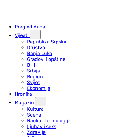
Pregled dana
Vijesti
Republika Srpska
Društvo
Banja Luka
Gradovi i opštine
BiH
Srbija
Region
Svijet
Ekonomija
Hronika
Magazin
Kultura
Scena
Nauka i tehnologija
Ljubav i seks
Zdravlje