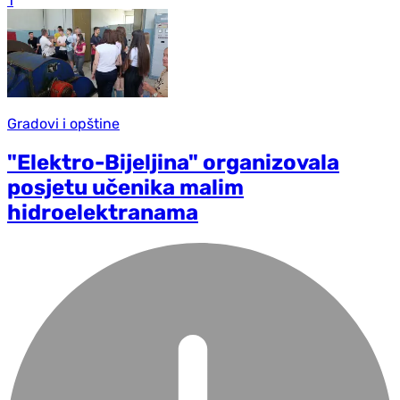
1
Gradovi i opštine
"Elektro-Bijeljina" organizovala
posjetu učenika malim
hidroelektranama