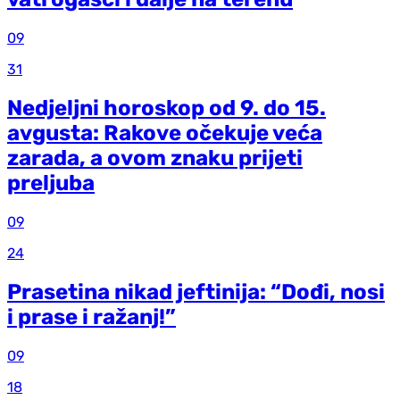
09
31
Nedjeljni horoskop od 9. do 15.
avgusta: Rakove očekuje veća
zarada, a ovom znaku prijeti
preljuba
09
24
Prasetina nikad jeftinija: “Dođi, nosi
i prase i ražanj!”
09
18