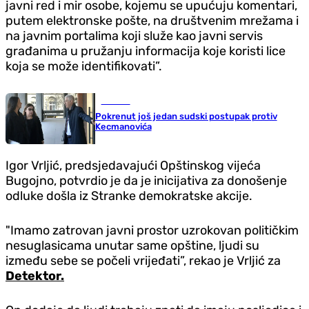
javni red i mir osobe, kojemu se upućuju komentari,
putem elektronske pošte, na društvenim mrežama i
na javnim portalima koji služe kao javni servis
građanima u pružanju informacija koje koristi lice
koja se može identifikovati”.
Hronika
Pokrenut još jedan sudski postupak protiv
Kecmanovića
Igor Vrljić, predsjedavajući Opštinskog vijeća
Bugojno, potvrdio je da je inicijativa za donošenje
odluke došla iz Stranke demokratske akcije.
"Imamo zatrovan javni prostor uzrokovan političkim
nesuglasicama unutar same opštine, ljudi su
između sebe se počeli vrijeđati”, rekao je Vrljić za
Detektor.