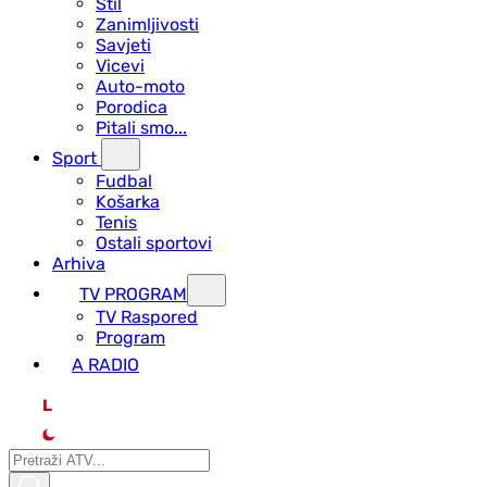
Stil
Zanimljivosti
Savjeti
Vicevi
Auto-moto
Porodica
Pitali smo...
Sport
Fudbal
Košarka
Tenis
Ostali sportovi
Arhiva
TV PROGRAM
ТV Raspored
Program
A RADIO
L