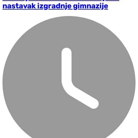
nastavak izgradnje gimnazije