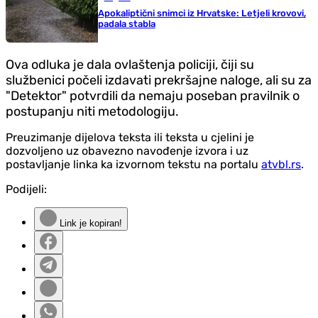
Apokaliptični snimci iz Hrvatske: Letjeli krovovi,
padala stabla
Ova odluka je dala ovlaštenja policiji, čiji su
službenici počeli izdavati prekršajne naloge, ali su za
"Detektor" potvrdili da nemaju poseban pravilnik o
postupanju niti metodologiju.
Preuzimanje dijelova teksta ili teksta u cjelini je
dozvoljeno uz obavezno navođenje izvora i uz
postavljanje linka ka izvornom tekstu na portalu
atvbl.rs
.
Podijeli:
Link je kopiran!