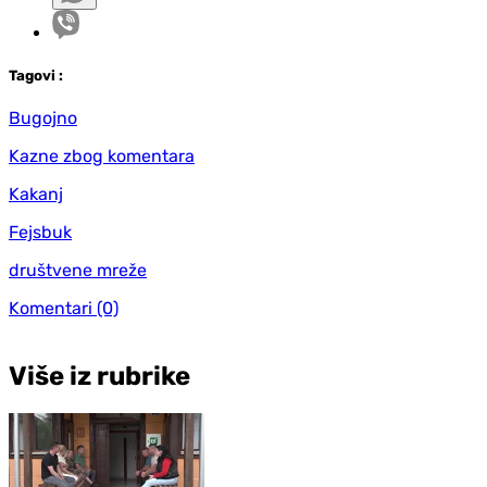
Tag
ovi
:
Bugojno
Kazne zbog komentara
Kakanj
Fejsbuk
društvene mreže
Komentari
(0)
Više iz rubrike