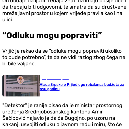
On dodaje da ljudi trebaju znati da imaju posljedice i
da trebaju biti odgovorni, te smatra da su društvene
mreže javni prostor u kojem vrijede pravila kao i na
ulici.
“Odluku mogu popraviti”
Vrljić je rekao da se “odluke mogu popraviti ukoliko
to bude potrebno”, te da ne vidi razlog zbog čega ne
bi bile valjane.
Republika Srpska
Vlada Srpske o Prijedlogu rebalansa budžeta za
ovu godinu
"Detektor" je ranije pisao da je ministar prostornog
uređenja Srednjobosanskog kantona Amir
Šečibović najavio je da će Bugojno, po uzoru na
Kakanj, usvojiti odluku o javnom redu i miru, što će