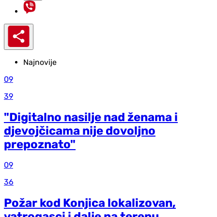
Najnovije
09
39
"Digitalno nasilje nad ženama i
djevojčicama nije dovoljno
prepoznato"
09
36
Požar kod Konjica lokalizovan,
vatrogasci i dalje na terenu