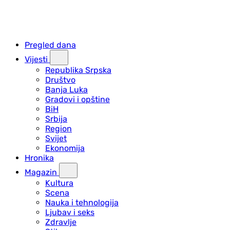
Pregled dana
Vijesti
Republika Srpska
Društvo
Banja Luka
Gradovi i opštine
BiH
Srbija
Region
Svijet
Ekonomija
Hronika
Magazin
Kultura
Scena
Nauka i tehnologija
Ljubav i seks
Zdravlje