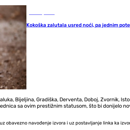
Zanimljivosti
Kokoška zalutala usred noći, pa jednim pot
ka, Bijeljina, Gradiška, Derventa, Doboj, Zvornik, Istoč
zajednica sa ovim prestižnim statusom, što bi donijelo
no uz obavezno navođenje izvora i uz postavljanje linka ka iz