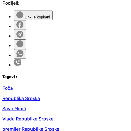
Podijeli:
Link je kopiran!
Tag
ovi
:
Foča
Republika Srpska
Savo Minić
Vlada Republike Srpske
premijer Republike Srpske