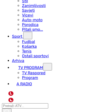
Stil
Zanimljivosti
Savjeti
Vicevi
Auto-moto
Porodica
Pitali smo...
Sport
Fudbal
Košarka
Tenis
Ostali sportovi
Arhiva
TV PROGRAM
ТV Raspored
Program
A RADIO
L