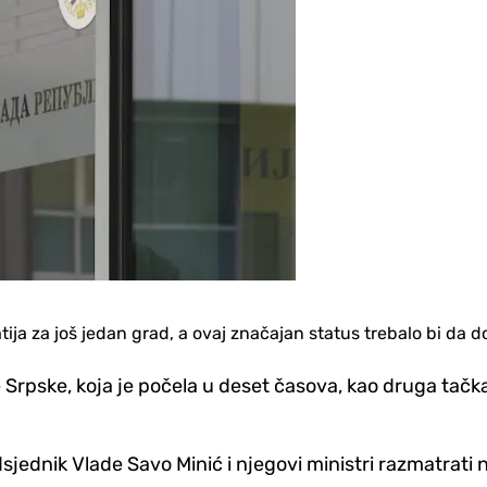
ja za još jedan grad, a ovaj značajan status trebalo bi da d
rpske, koja je počela u deset časova, kao druga tačka
dsjednik Vlade Savo Minić i njegovi ministri razmatrat