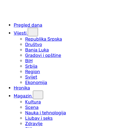
Pregled dana
Vijesti
Republika Srpska
Društvo
Banja Luka
Gradovi i opštine
BiH
Srbija
Region
Svijet
Ekonomija
Hronika
Magazin
Kultura
Scena
Nauka i tehnologija
Ljubav i seks
Zdravlje