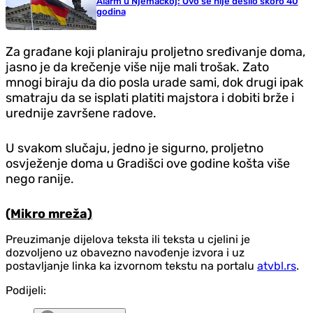
Alarm u Njemačkoj: Ovo se nije desilo skoro 40
godina
Za građane koji planiraju proljetno sređivanje doma,
jasno je da krečenje više nije mali trošak. Zato
mnogi biraju da dio posla urade sami, dok drugi ipak
smatraju da se isplati platiti majstora i dobiti brže i
urednije završene radove.
U svakom slučaju, jedno je sigurno, proljetno
osvježenje doma u Gradišci ove godine košta više
nego ranije.
(Mikro mreža)
Preuzimanje dijelova teksta ili teksta u cjelini je
dozvoljeno uz obavezno navođenje izvora i uz
postavljanje linka ka izvornom tekstu na portalu
atvbl.rs
.
Podijeli: