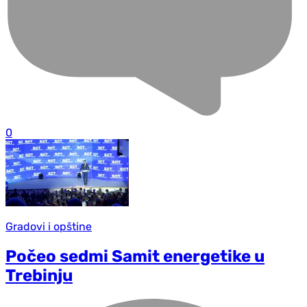
0
Gradovi i opštine
Počeo sedmi Samit energetike u
Trebinju