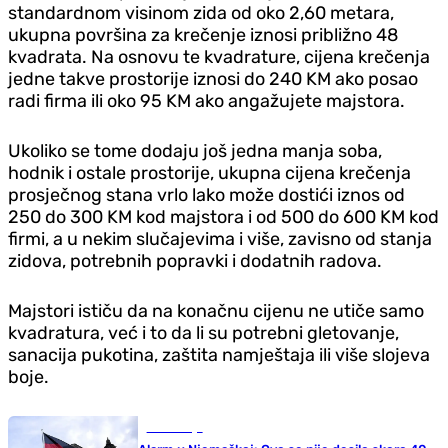
standardnom visinom zida od oko 2,60 metara,
ukupna površina za krečenje iznosi približno 48
kvadrata. Na osnovu te kvadrature, cijena krečenja
jedne takve prostorije iznosi do 240 KM ako posao
radi firma ili oko 95 KM ako angažujete majstora.
Ukoliko se tome dodaju još jedna manja soba,
hodnik i ostale prostorije, ukupna cijena krečenja
prosječnog stana vrlo lako može dostići iznos od
250 do 300 KM kod majstora i od 500 do 600 KM kod
firmi, a u nekim slučajevima i više, zavisno od stanja
zidova, potrebnih popravki i dodatnih radova.
Majstori ističu da na konačnu cijenu ne utiče samo
kvadratura, već i to da li su potrebni gletovanje,
sanacija pukotina, zaštita namještaja ili više slojeva
boje.
Ekonomija