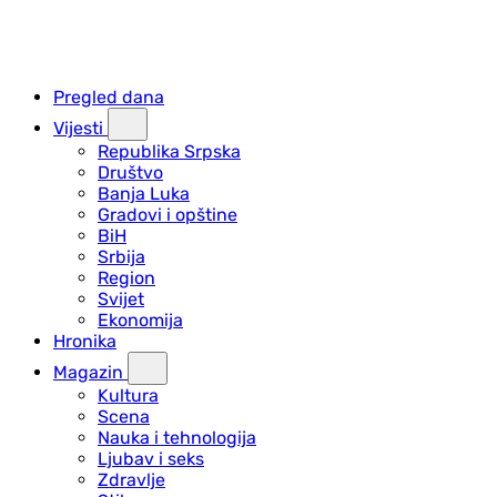
Pregled dana
Vijesti
Republika Srpska
Društvo
Banja Luka
Gradovi i opštine
BiH
Srbija
Region
Svijet
Ekonomija
Hronika
Magazin
Kultura
Scena
Nauka i tehnologija
Ljubav i seks
Zdravlje