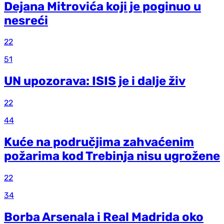
Dejana Mitrovića koji je poginuo u
nesreći
22
51
UN upozorava: ISIS je i dalje živ
22
44
Kuće na područjima zahvaćenim
požarima kod Trebinja nisu ugrožene
22
34
Borba Arsenala i Real Madrida oko