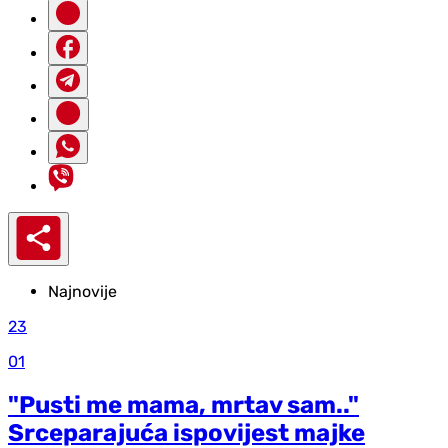
Najnovije
23
01
"Pusti me mama, mrtav sam.."
Srceparajuća ispovijest majke