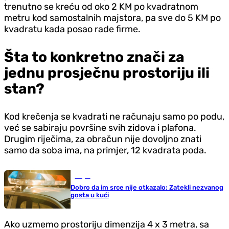
trenutno se kreću od oko 2 KM po kvadratnom
metru kod samostalnih majstora, pa sve do 5 KM po
kvadratu kada posao rade firme.
Šta to konkretno znači za
jednu prosječnu prostoriju ili
stan?
Kod krečenja se kvadrati ne računaju samo po podu,
već se sabiraju površine svih zidova i plafona.
Drugim riječima, za obračun nije dovoljno znati
samo da soba ima, na primjer, 12 kvadrata poda.
Svijet
Dobro da im srce nije otkazalo: Zatekli nezvanog
gosta u kući
Ako uzmemo prostoriju dimenzija 4 x 3 metra, sa