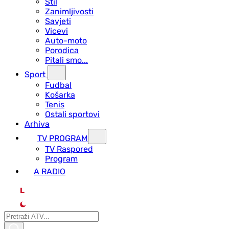
Stil
Zanimljivosti
Savjeti
Vicevi
Auto-moto
Porodica
Pitali smo...
Sport
Fudbal
Košarka
Tenis
Ostali sportovi
Arhiva
TV PROGRAM
ТV Raspored
Program
A RADIO
L