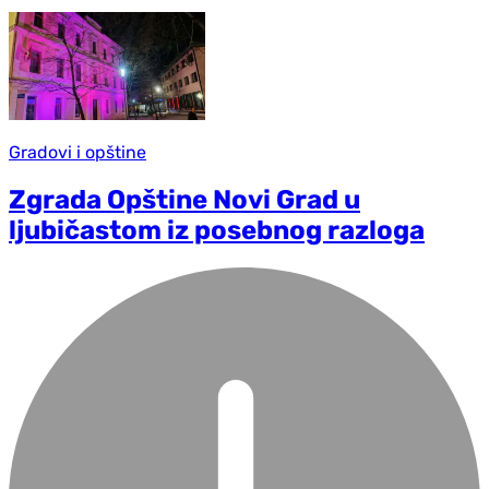
Gradovi i opštine
Zgrada Opštine Novi Grad u
ljubičastom iz posebnog razloga