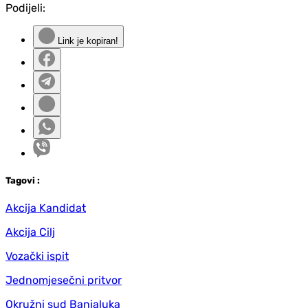
Podijeli:
Link je kopiran!
Tag
ovi
:
Akcija Kandidat
Akcija Cilj
Vozački ispit
Jednomjesečni pritvor
Okružni sud Banjaluka