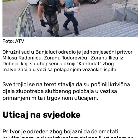
Foto:
ATV
Okružni sud u Banjaluci odredio je jednomjesečni pritvor
Milošu Radonjiću, Zoranu Todoroviću i Zoranu Iliću iz
Doboja, koji su uhapšeni u akciji ”Kandidat” zbog
malverzacija u vezi sa polaganjem vozačkih ispita.
Sve trojici se na teret stavlja da su počinili krivična
djela zlupotreba službenog položaja u vezi sa
primanjem mita i trgovinom uticajem.
Uticaj na svjedoke
Pritvor je određen zbog bojazni da će ometati