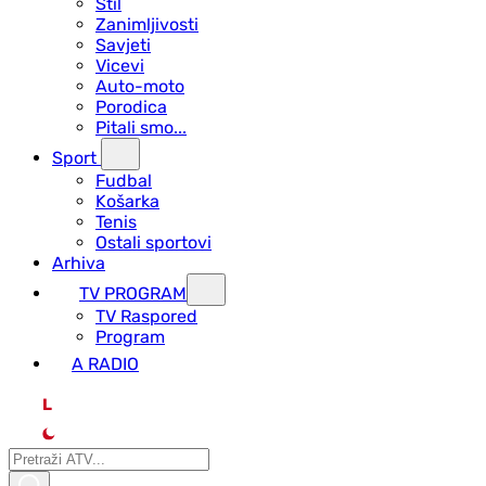
Stil
Zanimljivosti
Savjeti
Vicevi
Auto-moto
Porodica
Pitali smo...
Sport
Fudbal
Košarka
Tenis
Ostali sportovi
Arhiva
TV PROGRAM
ТV Raspored
Program
A RADIO
L