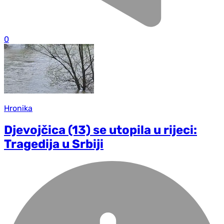
0
Hronika
Djevojčica (13) se utopila u rijeci:
Tragedija u Srbiji