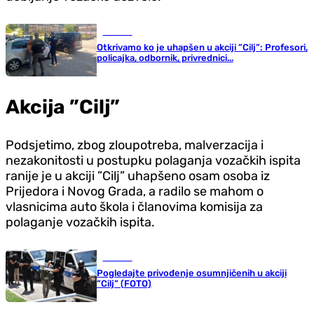
Hronika
Otkrivamo ko je uhapšen u akciji ”Cilj”: Profesori,
policajka, odbornik, privrednici...
Akcija ”Cilj”
Podsjetimo, zbog zloupotreba, malverzacija i
nezakonitosti u postupku polaganja vozačkih ispita
ranije je u akciji ”Cilj” uhapšeno osam osoba iz
Prijedora i Novog Grada, a radilo se mahom o
vlasnicima auto škola i članovima komisija za
polaganje vozačkih ispita.
Hronika
Pogledajte privođenje osumnjičenih u akciji
”Cilj” (FOTO)