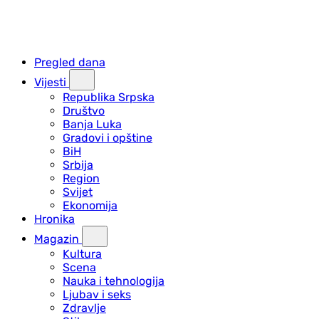
Pregled dana
Vijesti
Republika Srpska
Društvo
Banja Luka
Gradovi i opštine
BiH
Srbija
Region
Svijet
Ekonomija
Hronika
Magazin
Kultura
Scena
Nauka i tehnologija
Ljubav i seks
Zdravlje