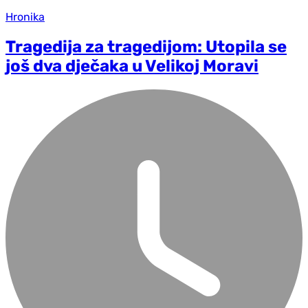
Hronika
Tragedija za tragedijom: Utopila se
još dva dječaka u Velikoj Moravi