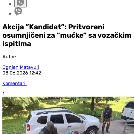
Akcija ”Kandidat”: Pritvoreni
osumnjičeni za ”mućke” sa vozačkim
ispitima
Autor:
Ognjen Matavulj
08.06.2026
12:42
Komentari:
1