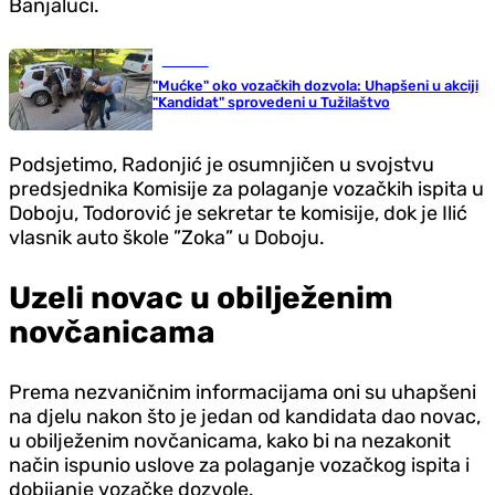
Banjaluci.
Hronika
"Mućke" oko vozačkih dozvola: Uhapšeni u akciji
"Kandidat" sprovedeni u Tužilaštvo
Podsjetimo, Radonjić je osumnjičen u svojstvu
predsjednika Komisije za polaganje vozačkih ispita u
Doboju, Todorović je sekretar te komisije, dok je Ilić
vlasnik auto škole ”Zoka” u Doboju.
Uzeli novac u obilježenim
novčanicama
Prema nezvaničnim informacijama oni su uhapšeni
na djelu nakon što je jedan od kandidata dao novac,
u obilježenim novčanicama, kako bi na nezakonit
način ispunio uslove za polaganje vozačkog ispita i
dobijanje vozačke dozvole.