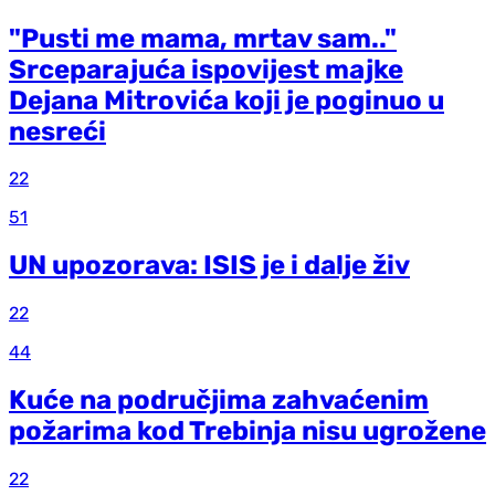
"Pusti me mama, mrtav sam.."
Srceparajuća ispovijest majke
Dejana Mitrovića koji je poginuo u
nesreći
22
51
UN upozorava: ISIS je i dalje živ
22
44
Kuće na područjima zahvaćenim
požarima kod Trebinja nisu ugrožene
22