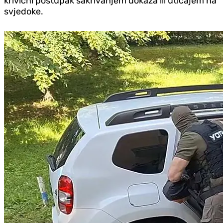
krivični postupak sakrivanjem dokaza ili uticajem na
svjedoke.