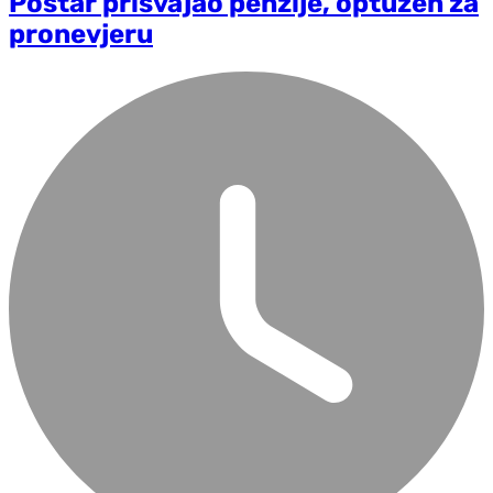
Poštar prisvajao penzije, optužen za
pronevjeru