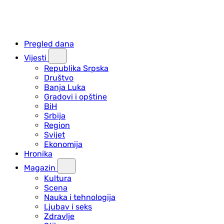
Pregled dana
Vijesti
Republika Srpska
Društvo
Banja Luka
Gradovi i opštine
BiH
Srbija
Region
Svijet
Ekonomija
Hronika
Magazin
Kultura
Scena
Nauka i tehnologija
Ljubav i seks
Zdravlje