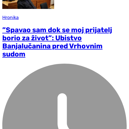
Hronika
”Spavao sam dok se moj prijatelj
borio za život”: Ubistvo
Banjalučanina pred Vrhovnim
sudom