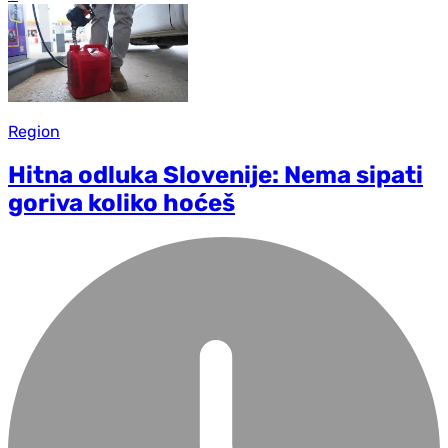
Region
Hitna odluka Slovenije: Nema sipati
goriva koliko hoćeš