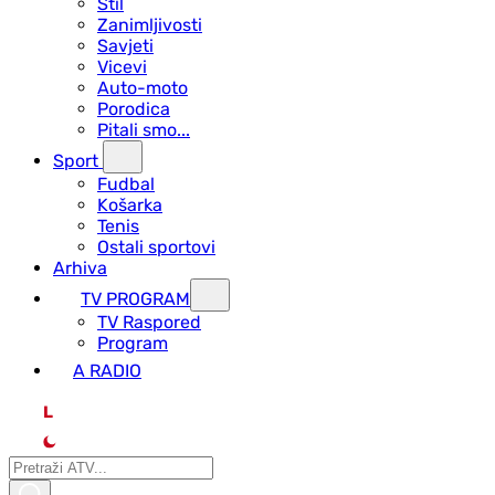
Stil
Zanimljivosti
Savjeti
Vicevi
Auto-moto
Porodica
Pitali smo...
Sport
Fudbal
Košarka
Tenis
Ostali sportovi
Arhiva
TV PROGRAM
ТV Raspored
Program
A RADIO
L