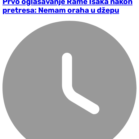
Prvo oglašavanje Rame Isaka nakon
pretresa: Nemam oraha u džepu