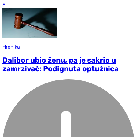
5
Hronika
Dalibor ubio ženu, pa je sakrio u
zamrzivač: Podignuta optužnica