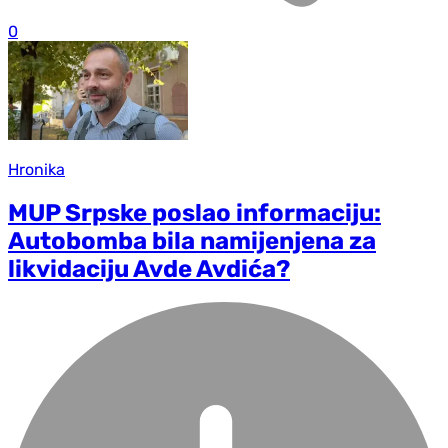
0
Hronika
MUP Srpske poslao informaciju:
Autobomba bila namijenjena za
likvidaciju Avde Avdića?