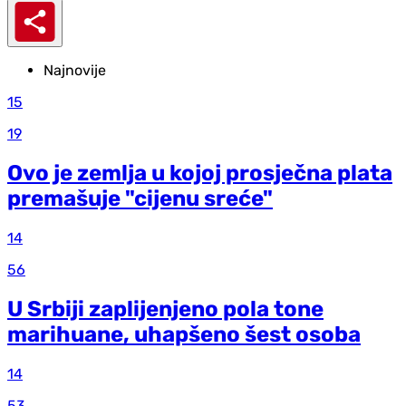
Najnovije
15
19
Ovo je zemlja u kojoj prosječna plata
premašuje "cijenu sreće"
14
56
U Srbiji zaplijenjeno pola tone
marihuane, uhapšeno šest osoba
14
53