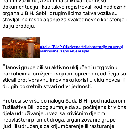
na tim vozilima, a zatim falsifikovali carinsku
dokumentaciju i kao takve registrovali kod nadležnih
organa u BiH. Sebi i drugim licima takva vozila su
stavljali na raspolaganje za svakodnevno korištenje i
dalju prodaju.
Hronika
Akcija ”Blic”: Otkrivene tri laboratorije za uzgoj
marihuane, zaplijenjeni spid
Članovi grupe bili su aktivno uključeni u trgovinu
narkoticima, oružjem i vojnom opremom, od čega su
sticali protivpravnu imovinsku korist u vidu novca ili
drugih pokretnih stvari od vrijednosti.
Pretresi se vrše po nalogu Suda BiH i pod nadzorom
Tužilaštva BiH zbog sumnje da su počinjena krivična
djela udruživanje u vezi sa krivičnim djelom
neovlašteni promet droga, organizovanje grupe
ljudi ili udruženja za krijumčarenje ili rasturanje