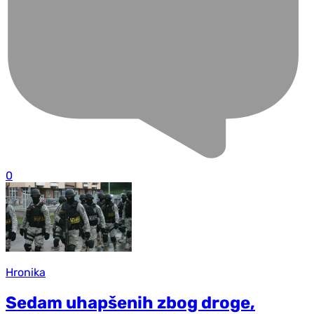
0
Hronika
Sedam uhapšenih zbog droge,