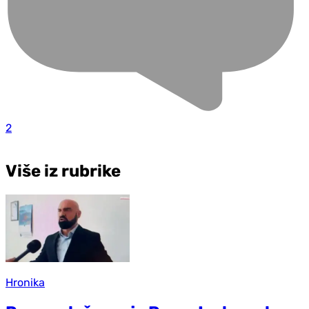
2
Više iz rubrike
Hronika