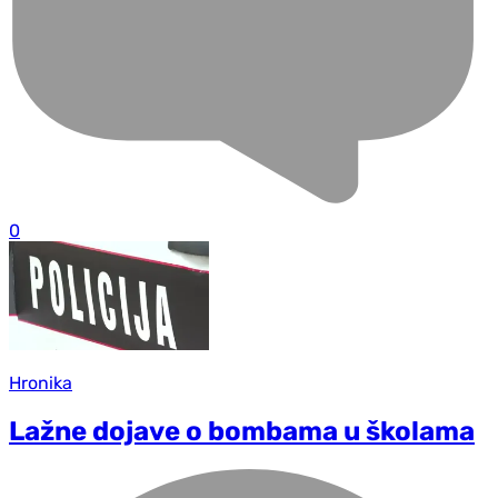
0
Hronika
Lažne dojave o bombama u školama