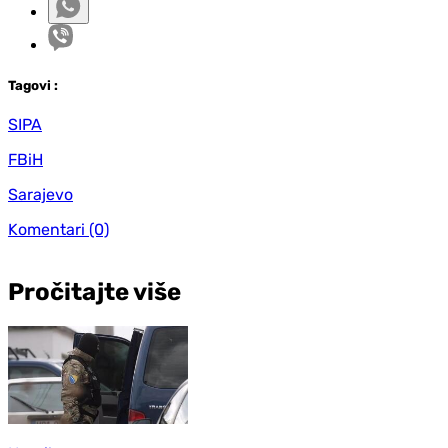
Tag
ovi
:
SIPA
FBiH
Sarajevo
Komentari
(0)
Pročitajte više