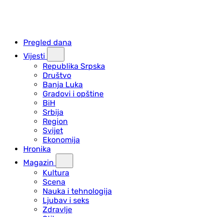
Pregled dana
Vijesti
Republika Srpska
Društvo
Banja Luka
Gradovi i opštine
BiH
Srbija
Region
Svijet
Ekonomija
Hronika
Magazin
Kultura
Scena
Nauka i tehnologija
Ljubav i seks
Zdravlje