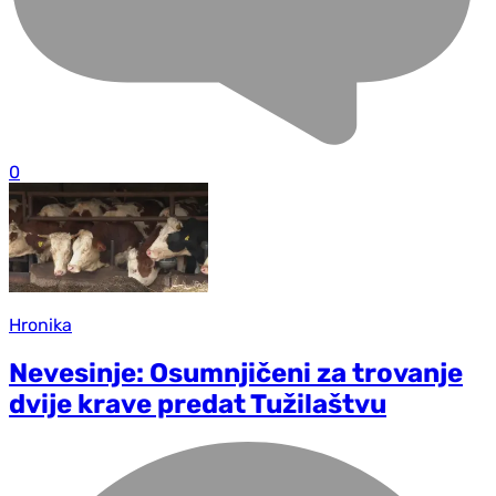
0
Hronika
Nevesinje: Osumnjičeni za trovanje
dvije krave predat Tužilaštvu