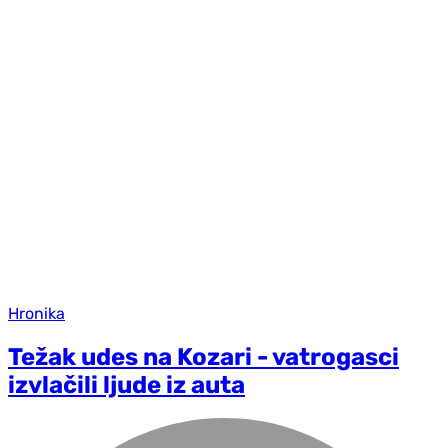
Hronika
Težak udes na Kozari - vatrogasci
izvlačili ljude iz auta