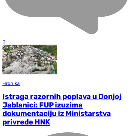
0
Hronika
Istraga razornih poplava u Donjoj
Jablanici: FUP izuzima
dokumentaciju iz Ministarstva
privrede HNK