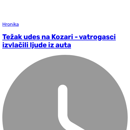
Hronika
Težak udes na Kozari - vatrogasci
izvlačili ljude iz auta