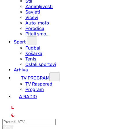
Stil
Zanimljivosti
Savjeti
Vicevi
Auto-moto
Porodica
Pitali smo...
Sport
Fudbal
Košarka
Tenis
Ostali sportovi
Arhiva
TV PROGRAM
ТV Raspored
Program
A RADIO
L