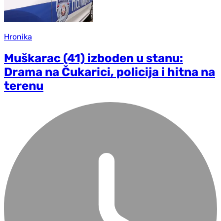
Hronika
Muškarac (41) izboden u stanu:
Drama na Čukarici, policija i hitna na
terenu