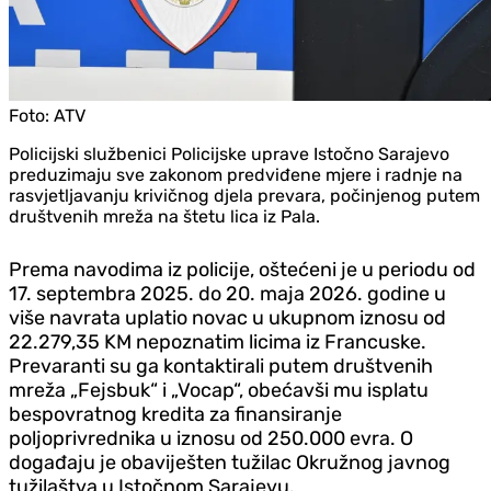
Foto:
ATV
Policijski službenici Policijske uprave Istočno Sarajevo
preduzimaju sve zakonom predviđene mjere i radnje na
rasvjetljavanju krivičnog djela prevara, počinjenog putem
društvenih mreža na štetu lica iz Pala.
Prema navodima iz policije, oštećeni je u periodu od
17. septembra 2025. do 20. maja 2026. godine u
više navrata uplatio novac u ukupnom iznosu od
22.279,35 KM nepoznatim licima iz Francuske.
Prevaranti su ga kontaktirali putem društvenih
mreža „Fejsbuk“ i „Vocap“, obećavši mu isplatu
bespovratnog kredita za finansiranje
poljoprivrednika u iznosu od 250.000 evra. O
događaju je obaviješten tužilac Okružnog javnog
tužilaštva u Istočnom Sarajevu.