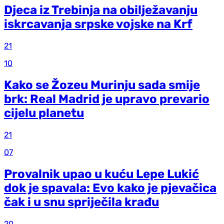
Djeca iz Trebinja na obilježavanju
iskrcavanja srpske vojske na Krf
21
10
Kako se Žozeu Murinju sada smije
brk: Real Madrid je upravo prevario
cijelu planetu
21
07
Provalnik upao u kuću Lepe Lukić
dok je spavala: Evo kako je pjevačica
čak i u snu spriječila krađu
20