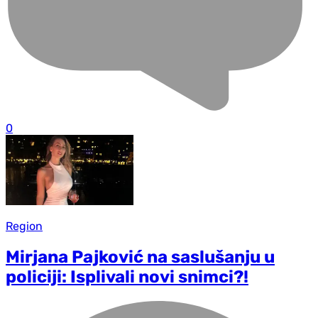
0
Region
Mirjana Pajković na saslušanju u
policiji: Isplivali novi snimci?!