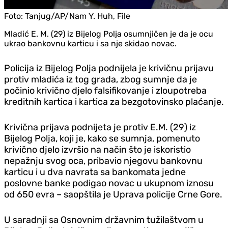
Foto:
Tanjug/AP/Nam Y. Huh, File
Mladić E. M. (29) iz Bijelog Polja osumnjičen je da je ocu
ukrao bankovnu karticu i sa nje skidao novac.
Policija iz Bijelog Polja podnijela je krivičnu prijavu
protiv mladića iz tog grada, zbog sumnje da je
počinio krivično d‌jelo falsifikovanje i zloupotreba
kreditnih kartica i kartica za bezgotovinsko plaćanje.
Krivična prijava podnijeta je protiv E.M. (29) iz
Bijelog Polja, koji je, kako se sumnja, pomenuto
krivično d‌jelo izvršio na način što je iskoristio
nepažnju svog oca, pribavio njegovu bankovnu
karticu i u dva navrata sa bankomata jedne
poslovne banke podigao novac u ukupnom iznosu
od 650 evra – saopštila je Uprava policije Crne Gore.
U saradnji sa Osnovnim državnim tužilaštvom u