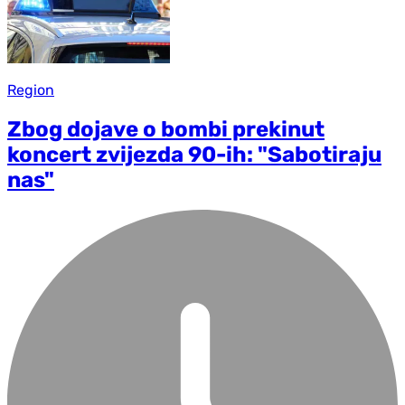
Region
Zbog dojave o bombi prekinut
koncert zvijezda 90-ih: "Sabotiraju
nas"