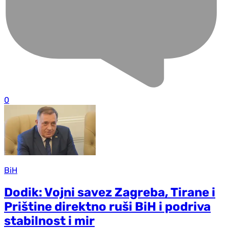
0
BiH
Dodik: Vojni savez Zagreba, Tirane i
Prištine direktno ruši BiH i podriva
stabilnost i mir