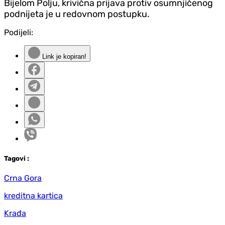
Bijelom Polju, krivična prijava protiv osumnjičenog
podnijeta je u redovnom postupku.
Podijeli:
Link je kopiran!
Tag
ovi
:
Crna Gora
kreditna kartica
Krađa