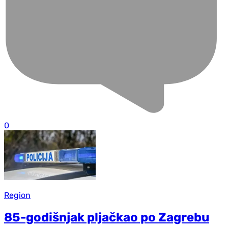
0
Region
85-godišnjak pljačkao po Zagrebu