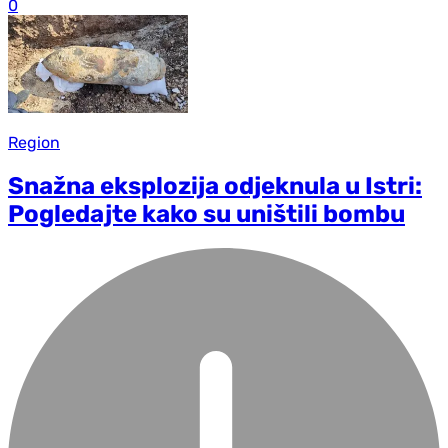
0
Region
Snažna eksplozija od‌jeknula u Istri:
Pogledajte kako su uništili bombu