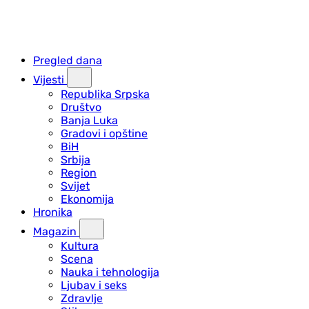
Pregled dana
Vijesti
Republika Srpska
Društvo
Banja Luka
Gradovi i opštine
BiH
Srbija
Region
Svijet
Ekonomija
Hronika
Magazin
Kultura
Scena
Nauka i tehnologija
Ljubav i seks
Zdravlje