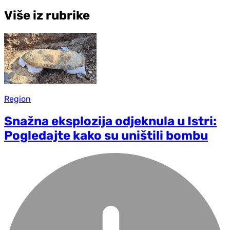
Više iz rubrike
Region
Snažna eksplozija od‌jeknula u Istri:
Pogledajte kako su uništili bombu