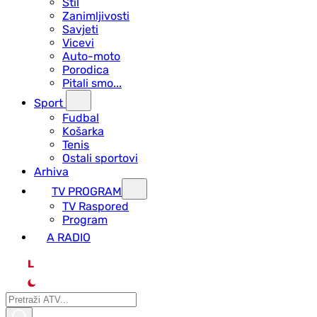
Stil
Zanimljivosti
Savjeti
Vicevi
Auto-moto
Porodica
Pitali smo...
Sport
Fudbal
Košarka
Tenis
Ostali sportovi
Arhiva
TV PROGRAM
ТV Raspored
Program
A RADIO
L