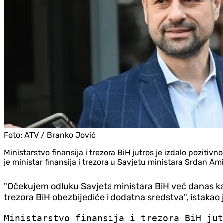
Foto:
ATV / Branko Jović
Ministarstvo finansija i trezora BiH jutros je izdalo poziti
je ministar finansija i trezora u Savjetu ministara Srđan Ami
"Očekujem odluku Savjeta ministara BiH već danas kak
trezora BiH obezbijediće i dodatna sredstva", istakao 
Ministarstvo finansija i trezora BiH jut