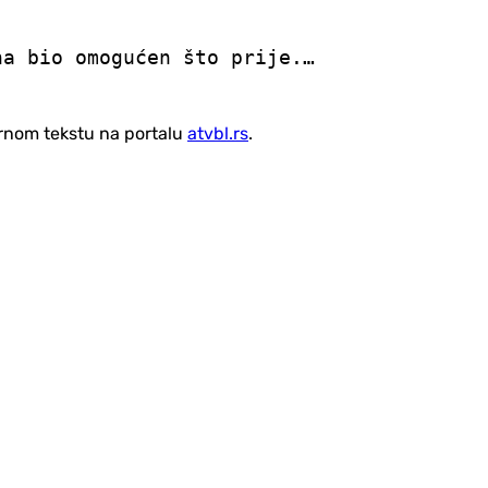
na bio omogućen što prije.…
vornom tekstu na portalu
atvbl.rs
.