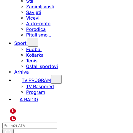
Stil
Zanimljivosti
Savjeti
Vicevi
Auto-moto
Porodica
Pitali smo...
Sport
Fudbal
Košarka
Tenis
Ostali sportovi
Arhiva
TV PROGRAM
ТV Raspored
Program
A RADIO
L