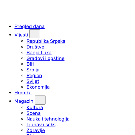
Pregled dana
Vijesti
Republika Srpska
Društvo
Banja Luka
Gradovi i opštine
BiH
Srbija
Region
Svijet
Ekonomija
Hronika
Magazin
Kultura
Scena
Nauka i tehnologija
Ljubav i seks
Zdravlje