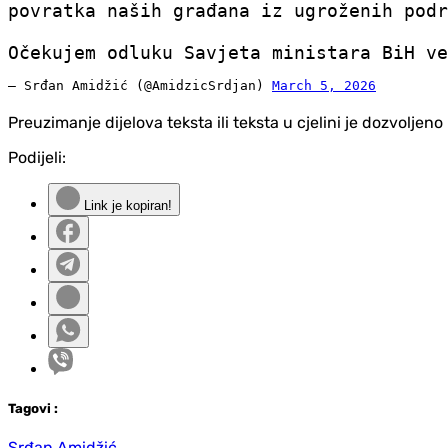
povratka naših građana iz ugroženih podr
Očekujem odluku Savjeta ministara BiH ve
— Srđan Amidžić (@AmidzicSrdjan)
March 5, 2026
Preuzimanje dijelova teksta ili teksta u cjelini je dozvolje
Podijeli:
Link je kopiran!
Tag
ovi
:
Srđan Amidžić