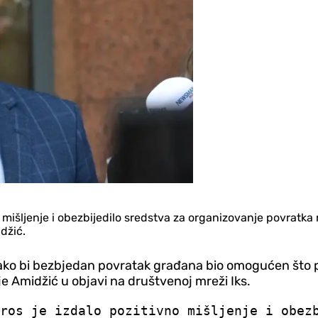
vno mišljenje i obezbijedilo sredstva za organizovanje povratk
džić.
o bi bezbjedan povratak građana bio omogućen što prij
je Amidžić u objavi na društvenoj mreži Iks.
ros je izdalo pozitivno mišljenje i obez