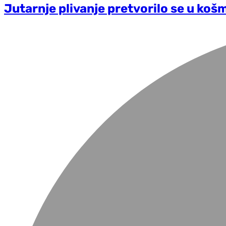
Jutarnje plivanje pretvorilo se u koš