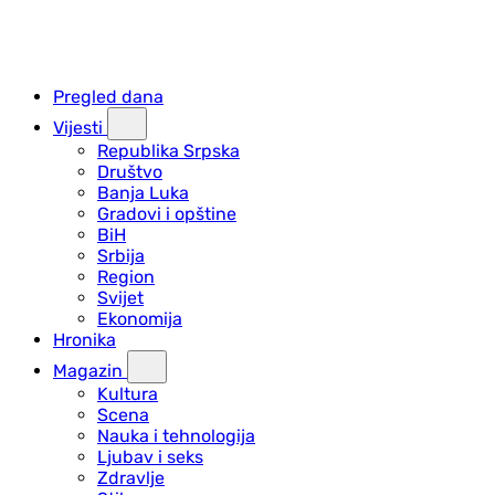
Pregled dana
Vijesti
Republika Srpska
Društvo
Banja Luka
Gradovi i opštine
BiH
Srbija
Region
Svijet
Ekonomija
Hronika
Magazin
Kultura
Scena
Nauka i tehnologija
Ljubav i seks
Zdravlje