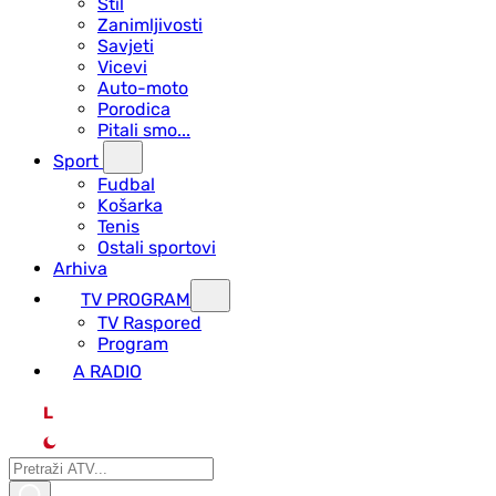
Stil
Zanimljivosti
Savjeti
Vicevi
Auto-moto
Porodica
Pitali smo...
Sport
Fudbal
Košarka
Tenis
Ostali sportovi
Arhiva
TV PROGRAM
ТV Raspored
Program
A RADIO
L