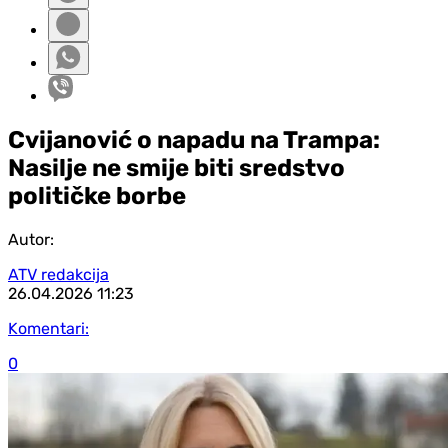
Cvijanović o napadu na Trampa:
Nasilje ne smije biti sredstvo
političke borbe
Autor:
ATV redakcija
26.04.2026
11:23
Komentari:
0