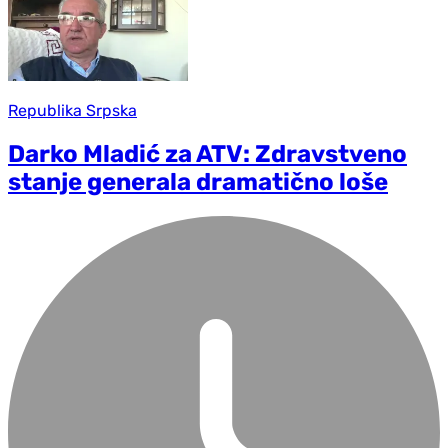
Republika Srpska
Darko Mladić za ATV: Zdravstveno
stanje generala dramatično loše