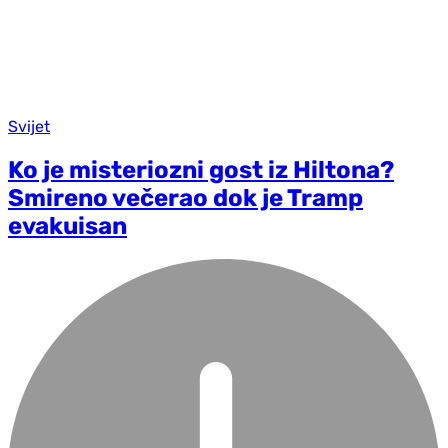
Svijet
Ko je misteriozni gost iz Hiltona?
Smireno večerao dok je Tramp
evakuisan