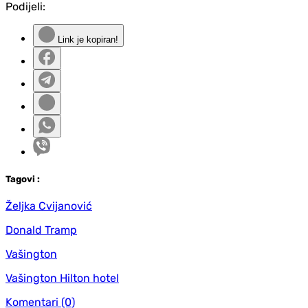
Podijeli:
Link je kopiran!
Tag
ovi
:
Željka Cvijanović
Donald Tramp
Vašington
Vašington Hilton hotel
Komentari
(0)