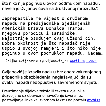
što niko nije poginuo u ovom podmuklom napadu",
navela je Cvijanovićeva na društvenoj mreži „Iks“.
Zaprepastila me vijest o oružanom
napadu na predsjednika Sjedinjenih
Američkih Država Donalda Trampa,
njegovu porodicu i saradnike.
Najoštrije osuđujem ovaj užasni čin.
Dobra okolnost je što napadač nije
uspio u svojoj namjeri i što niko nije
poginuo u ovom podmuklom napadu. Nadam…
— Željka Cvijanović (@Cvijanovic_Z)
April 26, 2026
Cvijanović je izrazila nadu u brz oporavak ranjenog
pripadnika obezbjeđenja, naglašavajući da su
ovakvi napadi nedopustivi u savremenom svijetu.
Preuzimanje dijelova teksta ili teksta u cjelini je
dozvoljeno uz obavezno navođenje izvora i uz
postavljanje linka ka izvornom tekstu na portalu
atvbl.rs
.