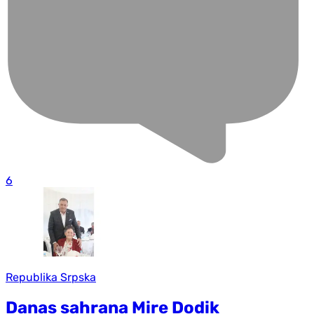
6
Republika Srpska
Danas sahrana Mire Dodik