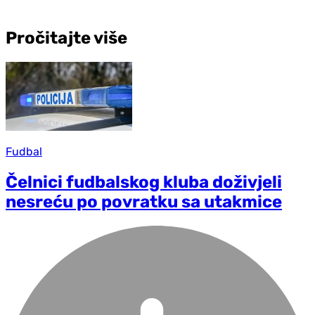
Pročitajte više
Fudbal
Čelnici fudbalskog kluba doživjeli
nesreću po povratku sa utakmice