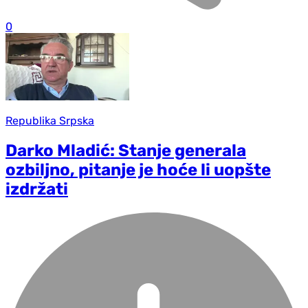
0
Republika Srpska
Darko Mladić: Stanje generala
ozbiljno, pitanje je hoće li uopšte
izdržati