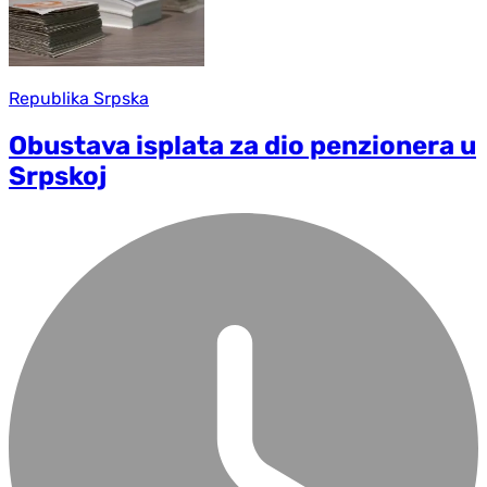
Republika Srpska
Obustava isplata za dio penzionera u
Srpskoj