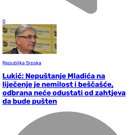
0
Republika Srpska
Lukić: Nepuštanje Mladića na
liječenje je nemilost i beščašće,
odbrana neće odustati od zahtjeva
da bude pušten