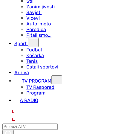
Stil
Zanimljivosti
Savjeti
Vicevi
Auto-moto
Porodica
Pitali smo...
Sport
Fudbal
Košarka
Tenis
Ostali sportovi
Arhiva
TV PROGRAM
ТV Raspored
Program
A RADIO
L