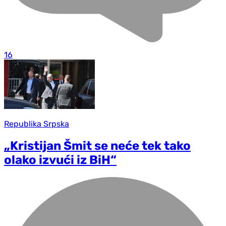
16
Republika Srpska
„Kristijan Šmit se neće tek tako
olako izvući iz BiH“