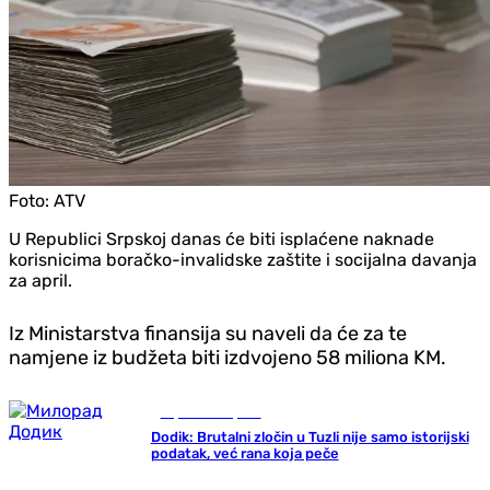
Foto:
ATV
U Republici Srpskoj danas će biti isplaćene naknade
korisnicima boračko-invalidske zaštite i socijalna davanja
za april.
Iz Ministarstva finansija su naveli da će za te
namjene iz budžeta biti izdvojeno 58 miliona KM.
Republika Srpska
Dodik: Brutalni zločin u Tuzli nije samo istorijski
podatak, već rana koja peče