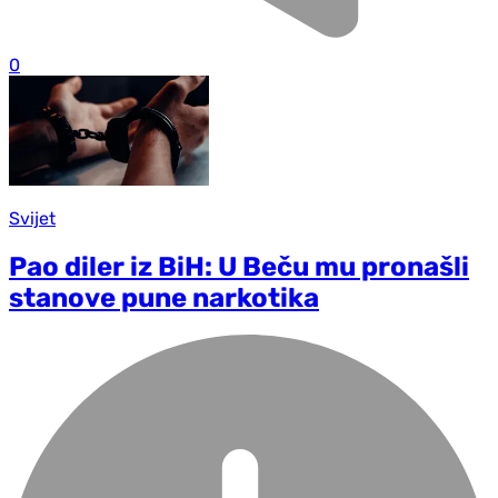
0
Svijet
Pao diler iz BiH: U Beču mu pronašli
stanove pune narkotika