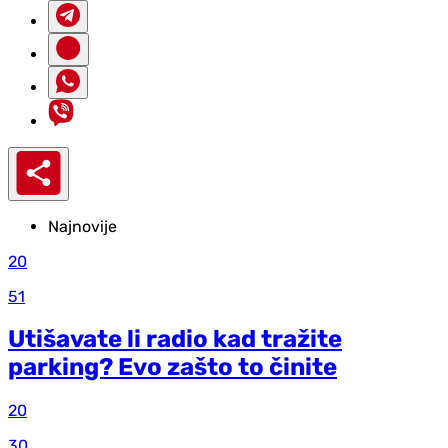
Najnovije
20
51
Utišavate li radio kad tražite
parking? Evo zašto to činite
20
30