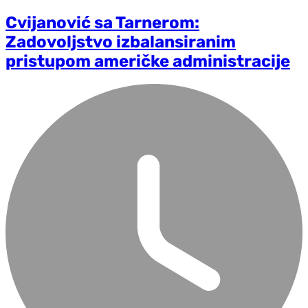
Cvijanović sa Tarnerom:
Zadovoljstvo izbalansiranim
pristupom američke administracije