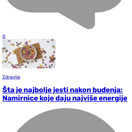
0
Zdravlje
Šta je najbolje jesti nakon buđenja:
Namirnice koje daju najviše energije