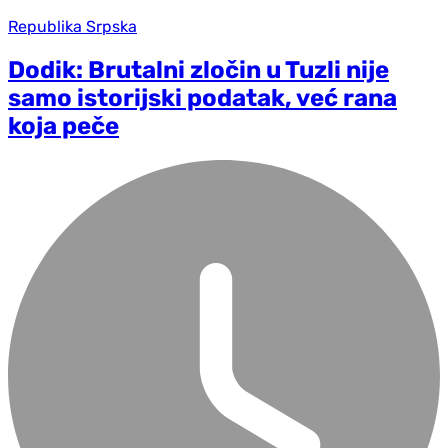
Republika Srpska
Dodik: Brutalni zločin u Tuzli nije
samo istorijski podatak, već rana
koja peče