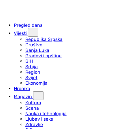
Pregled dana
Vijesti
Republika Srpska
Društvo
Banja Luka
Gradovi i opštine
BiH
Srbija
Region
Svijet
Ekonomija
Hronika
Magazin
Kultura
Scena
Nauka i tehnologija
Ljubav i seks
Zdravlje