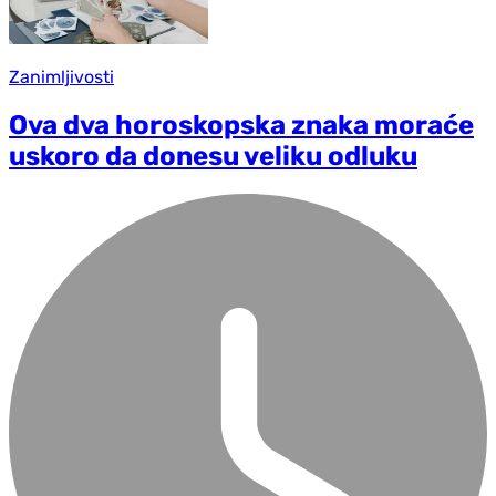
Zanimljivosti
Ova dva horoskopska znaka moraće
uskoro da donesu veliku odluku