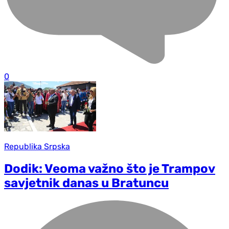
0
Republika Srpska
Dodik: Veoma važno što je Trampov
savjetnik danas u Bratuncu