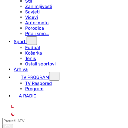
Stil
Zanimljivosti
Savjeti
Vicevi
Auto-moto
Porodica
Pitali smo...
Sport
Fudbal
Košarka
Tenis
Ostali sportovi
Arhiva
TV PROGRAM
ТV Raspored
Program
A RADIO
L