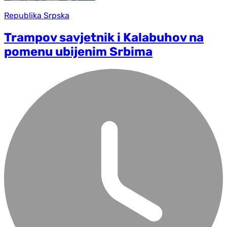
Republika Srpska
Trampov savjetnik i Kalabuhov na
pomenu ubijenim Srbima