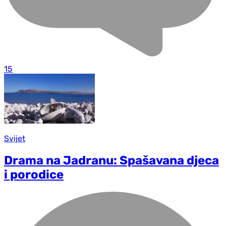
15
Svijet
Drama na Jadranu: Spašavana d‌jeca
i porodice