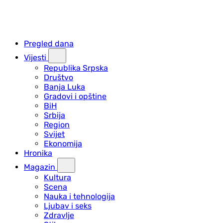
Pregled dana
Vijesti
Republika Srpska
Društvo
Banja Luka
Gradovi i opštine
BiH
Srbija
Region
Svijet
Ekonomija
Hronika
Magazin
Kultura
Scena
Nauka i tehnologija
Ljubav i seks
Zdravlje