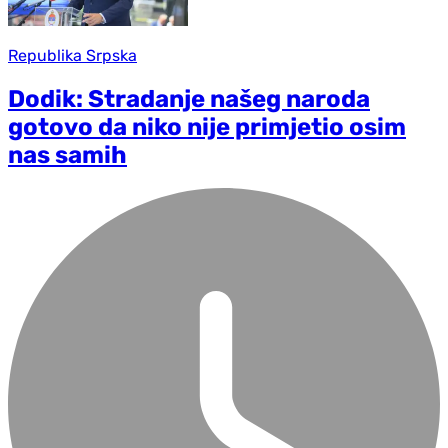
Republika Srpska
Dodik: Stradanje našeg naroda
gotovo da niko nije primjetio osim
nas samih