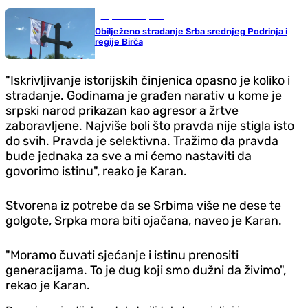
Republika Srpska
Obilježeno stradanje Srba srednjeg Podrinja i
regije Birča
"Iskrivljivanje istorijskih činjenica opasno je koliko i
stradanje. Godinama je građen narativ u kome je
srpski narod prikazan kao agresor a žrtve
zaboravljene. Najviše boli što pravda nije stigla isto
do svih. Pravda je selektivna. Tražimo da pravda
bude jednaka za sve a mi ćemo nastaviti da
govorimo istinu", reako je Karan.
Stvorena iz potrebe da se Srbima više ne dese te
golgote, Srpka mora biti ojačana, naveo je Karan.
"Moramo čuvati sjećanje i istinu prenositi
generacijama. To je dug koji smo dužni da živimo",
rekao je Karan.