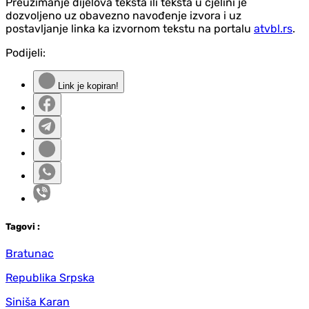
Preuzimanje dijelova teksta ili teksta u cjelini je
dozvoljeno uz obavezno navođenje izvora i uz
postavljanje linka ka izvornom tekstu na portalu
atvbl.rs
.
Podijeli:
Link je kopiran!
Tag
ovi
:
Bratunac
Republika Srpska
Siniša Karan