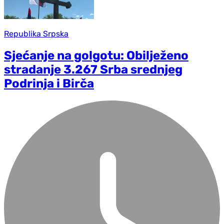
Republika Srpska
Sjećanje na golgotu: Obilježeno
stradanje 3.267 Srba srednjeg
Podrinja i Birča