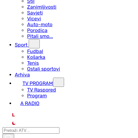
Stil
Zanimljivosti
Savjeti
Vicevi
Auto-moto
Porodica
Pitali smo...
Sport
Fudbal
Košarka
Tenis
Ostali sportovi
Arhiva
TV PROGRAM
ТV Raspored
Program
A RADIO
L