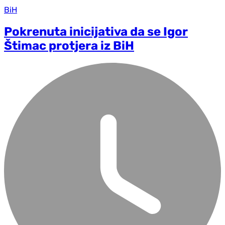
BiH
Pokrenuta inicijativa da se Igor
Štimac protjera iz BiH