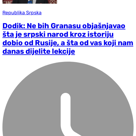
Republika Srpska
Dodik: Ne bih Granasu objašnjavao
šta je srpski narod kroz istoriju
dobio od Rusije, a šta od vas koji nam
danas dijelite lekcije