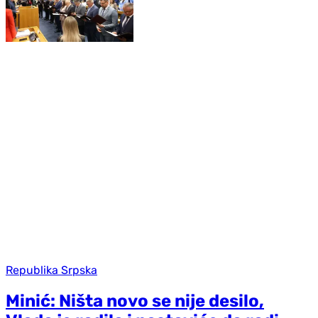
Republika Srpska
Minić: Ništa novo se nije desilo,