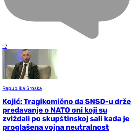
17
Republika Srpska
Kojić: Tragikomično da SNSD-u drže
predavanje o NATO oni koji su
zviždali po skupštinskoj sali kada je
proglašena vojna neutralnost