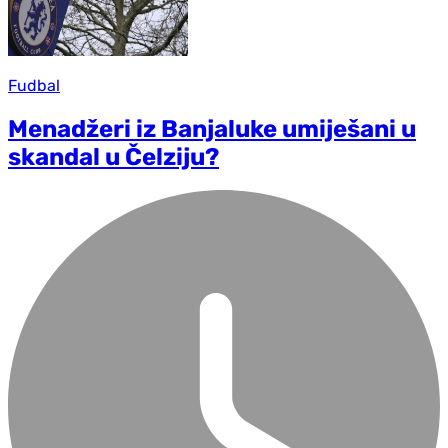
Fudbal
Menadžeri iz Banjaluke umiješani u
skandal u Čelziju?