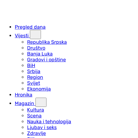
Pregled dana
Vijesti
Republika Srpska
Društvo
Banja Luka
Gradovi i opštine
BiH
Srbija
Region
Svijet
Ekonomija
Hronika
Magazin
Kultura
Scena
Nauka i tehnologija
Ljubav i seks
Zdravlje