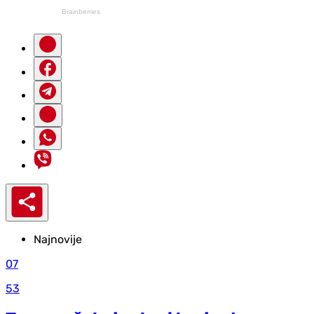
Najnovije
07
53