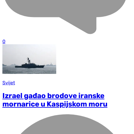
0
Svijet
Izrael gađao brodove iranske
mornarice u Kaspijskom moru