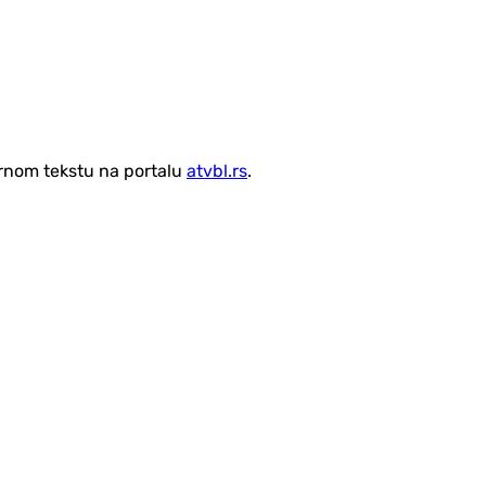
vornom tekstu na portalu
atvbl.rs
.