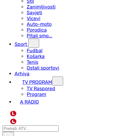
Stil
Zanimljivosti
Savjeti
Vicevi
Auto-moto
Porodica
Pitali smo...
Sport
Fudbal
Košarka
Tenis
Ostali sportovi
Arhiva
TV PROGRAM
ТV Raspored
Program
A RADIO
L