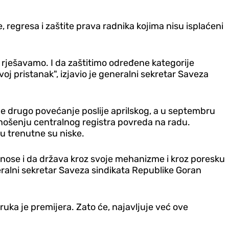
 regresa i zaštite prava radnika kojima nisu isplaćeni
e rješavamo. I da zaštitimo određene kategorije
j pristanak", izjavio je generalni sekretar Saveza
je drugo povećanje poslije aprilskog, a u septembru
donošenju centralnog registra povreda na radu.
žu trenutne su niske.
prinose i da država kroz svoje mehanizme i kroz poresku
eralni sekretar Saveza sindikata Republike Goran
ruka je premijera. Zato će, najavljuje već ove