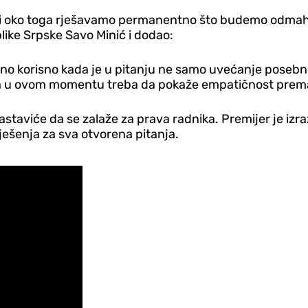
li oko toga rješavamo permanentno što budemo odmah u
like Srpske Savo Minić i dodao:
zetno korisno kada je u pitanju ne samo uvećanje poseb
pska u ovom momentu treba da pokaže empatičnost prem
staviće da se zalaže za prava radnika. Premijer je izraz
ješenja za sva otvorena pitanja.