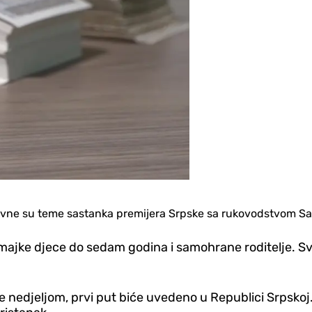
 glavne su teme sastanka premijera Srpske sa rukovodstvom Sa
i i majke djece do sedam godina i samohrane roditelje. 
e nedjeljom, prvi put biće uvedeno u Republici Srpsko