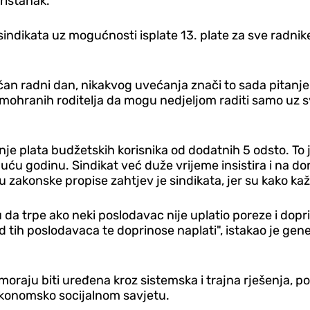
pristanak.
ndikata uz mogućnosti isplate 13. plate za sve radnike,
bičan radni dan, nikakvog uvećanja znači to sada pitanj
ohranih roditelja da mogu nedjeljom raditi samo uz svo
je plata budžetskih korisnika od dodatnih 5 odsto. To 
duću godinu. Sindikat već duže vrijeme insistira i na 
 zakonske propise zahtjev je sindikata, jer su kako ka
gu da trpe ako neki poslodavac nije uplatio poreze i do
d tih poslodavaca te doprinose naplati", istakao je gen
moraju biti uređena kroz sistemska i trajna rješenja, po
 Ekonomsko socijalnom savjetu.