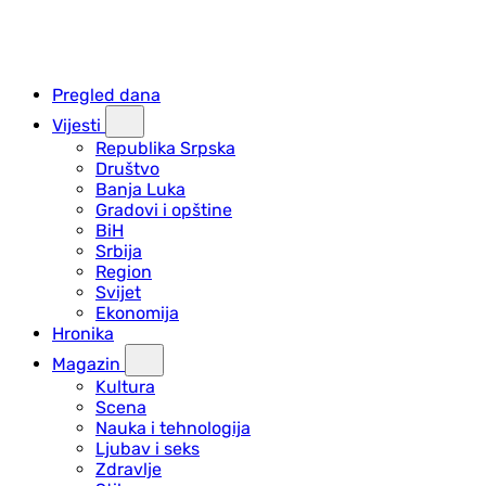
Pregled dana
Vijesti
Republika Srpska
Društvo
Banja Luka
Gradovi i opštine
BiH
Srbija
Region
Svijet
Ekonomija
Hronika
Magazin
Kultura
Scena
Nauka i tehnologija
Ljubav i seks
Zdravlje