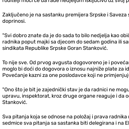
roditelji moći će da rade nedjeljom isključivo uz svoj 
Zaključeno je na sastanku premijera Srpske i Saveza si
doprinosi.
"Svi dobro znate da je do sada to bilo nedjelja kao o
radnika poput majki sa djecom do sedam godina ili sam
sindikata Republike Srpske Goran Stanković.
To nije sve. Od prvog avgusta dogovoreno je i povećan
moglo bi doći do dogovora o iznosu najniže plate za i
Povećanje kazni za one poslodavce koji ne primjenjuju
"Ono što je bit je zajednički stav je da radnici ne mo
upravu, inspektorat, kroz druge organe reaguje i da o
Stanković.
Sva pitanja koja se odnose na položaj i prava radnika 
sedmice sva pitanja sa sastanka biti delegirana i na