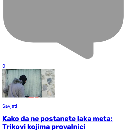
0
Savjeti
Kako da ne postanete laka meta:
Trikovi kojima provalnici