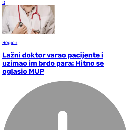
0
Region
Lažni doktor varao pacijente i
uzimao im brdo para: Hitno se
oglasio MUP