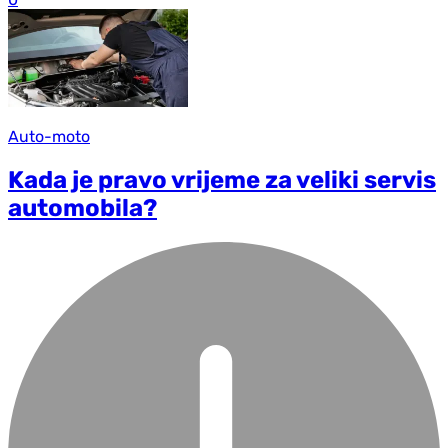
Auto-moto
Kada je pravo vrijeme za veliki servis
automobila?