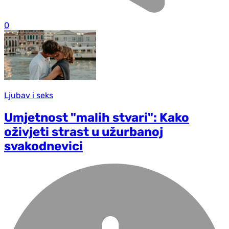
0
Ljubav i seks
Umjetnost "malih stvari": Kako
oživjeti strast u užurbanoj
svakodnevici