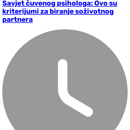
Savjet čuvenog psihologa: Ovo su
kriterijumi za biranje soživotnog
partnera