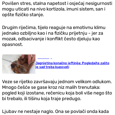
Povišen stres, stalna napetost i osjećaj nesigurnosti
mogu uticati na nivo kortizola, imuni sistem, san i
opšte fizičko stanje.
Drugim riječima, tijelo reaguje na emotivnu klimu
jednako ozbiljno kao i na fizičku prijetnju - jer za
mozak, odbacivanje i konflikt često djeluju kao
opasnost.
Ekonomija
Jagnjetina konačno jeftinija: Pogledajte zašto
je sad treba kupovati
Veze se rijetko završavaju jednom velikom odlukom.
Mnogo češće se gase kroz niz malih trenutaka:
pogled koji izostane, rečenicu koja boli više nego što
bi trebalo, ili tišinu koja traje predugo.
Ljubav ne nestaje naglo. Ona se povlači onda kada