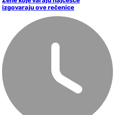
Žene koje varaju najčešće
izgovaraju ove rečenice