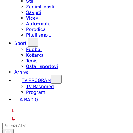
Stil
Zanimljivosti
Savjeti
Vicevi
Auto-moto
Porodica
Pitali smo...
Sport
Fudbal
Košarka
Tenis
Ostali sportovi
Arhiva
TV PROGRAM
ТV Raspored
Program
A RADIO
L