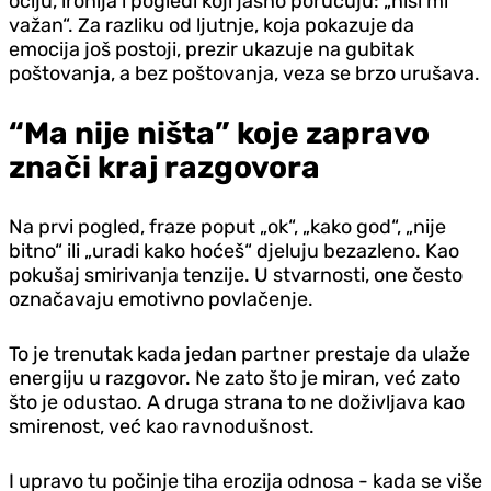
očiju, ironija i pogledi koji jasno poručuju: „nisi mi
važan“. Za razliku od ljutnje, koja pokazuje da
emocija još postoji, prezir ukazuje na gubitak
poštovanja, a bez poštovanja, veza se brzo urušava.
“Ma nije ništa” koje zapravo
znači kraj razgovora
Na prvi pogled, fraze poput „ok“, „kako god“, „nije
bitno“ ili „uradi kako hoćeš“ djeluju bezazleno. Kao
pokušaj smirivanja tenzije. U stvarnosti, one često
označavaju emotivno povlačenje.
To je trenutak kada jedan partner prestaje da ulaže
energiju u razgovor. Ne zato što je miran, već zato
što je odustao. A druga strana to ne doživljava kao
smirenost, već kao ravnodušnost.
I upravo tu počinje tiha erozija odnosa - kada se više