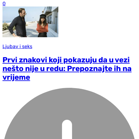
0
Ljubav i seks
Prvi znakovi koji pokazuju da u vezi
nešto nije u redu: Prepoznajte ih na
vrijeme