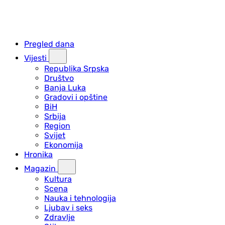
Pregled dana
Vijesti
Republika Srpska
Društvo
Banja Luka
Gradovi i opštine
BiH
Srbija
Region
Svijet
Ekonomija
Hronika
Magazin
Kultura
Scena
Nauka i tehnologija
Ljubav i seks
Zdravlje