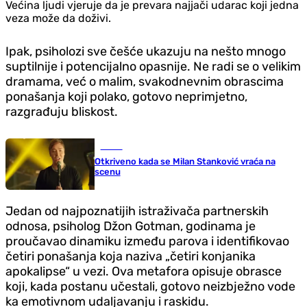
Većina ljudi vjeruje da je prevara najjači udarac koji jedna
veza može da doživi.
Ipak, psiholozi sve češće ukazuju na nešto mnogo
suptilnije i potencijalno opasnije. Ne radi se o velikim
dramama, već o malim, svakodnevnim obrascima
ponašanja koji polako, gotovo neprimjetno,
razgrađuju bliskost.
Scena
Otkriveno kada se Milan Stanković vraća na
scenu
Jedan od najpoznatijih istraživača partnerskih
odnosa, psiholog Džon Gotman, godinama je
proučavao dinamiku između parova i identifikovao
četiri ponašanja koja naziva „četiri konjanika
apokalipse“ u vezi. Ova metafora opisuje obrasce
koji, kada postanu učestali, gotovo neizbježno vode
ka emotivnom udaljavanju i raskidu.