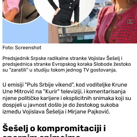
Foto:
Screenshot
Predsjednik Srpske radikalne stranke Vojislav Šešelj i
predsjednica stranke Evropskog koraka Slobode žestoko
su ''zaratili'' u studiju tokom jednog TV gostovanja.
U emisiji "Puls Srbije vikend", kod voditeljke Krune
Une Mitrović na "Kurir" televiziji, i komentarisanja
njene političke karijere i eksplicitnih snimaka koji su
dospjeli u javnost došlo je do žestokog sukoba
između Vojislava Šešelja i Mirjane Pajković.
Šešelj o kompromitaciji i