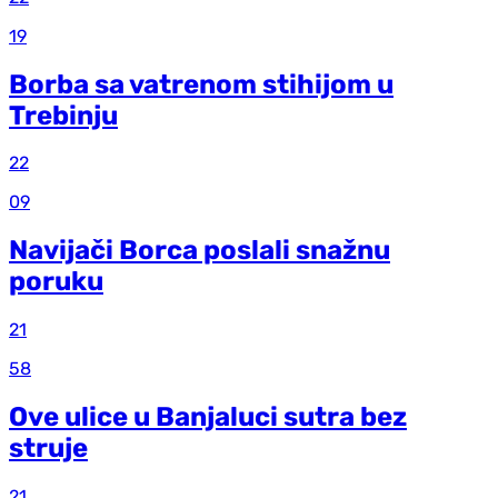
19
Borba sa vatrenom stihijom u
Trebinju
22
09
Navijači Borca poslali snažnu
poruku
21
58
Ove ulice u Banjaluci sutra bez
struje
21