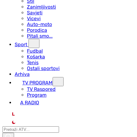
Stil
Zanimljivosti
Savjeti
Vicevi
Auto-moto
Porodica
Pitali smo...
Sport
Fudbal
Košarka
Tenis
Ostali sportovi
Arhiva
TV PROGRAM
ТV Raspored
Program
A RADIO
L