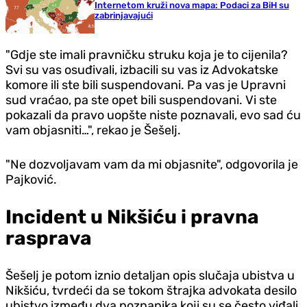
Internetom kruži nova mapa: Podaci za BiH su
zabrinjavajući
"Gdje ste imali pravničku struku koja je to cijenila?
Svi su vas osuđivali, izbacili su vas iz Advokatske
komore ili ste bili suspendovani. Pa vas je Upravni
sud vraćao, pa ste opet bili suspendovani. Vi ste
pokazali da pravo uopšte niste poznavali, evo sad ću
vam objasniti…", rekao je Šešelj.
"Ne dozvoljavam vam da mi objasnite", odgovorila je
Pajković.
Incident u Nikšiću i pravna
rasprava
Šešelj je potom iznio detaljan opis slučaja ubistva u
Nikšiću, tvrdeći da se tokom štrajka advokata desilo
ubistvo između dva poznanika koji su se često viđali