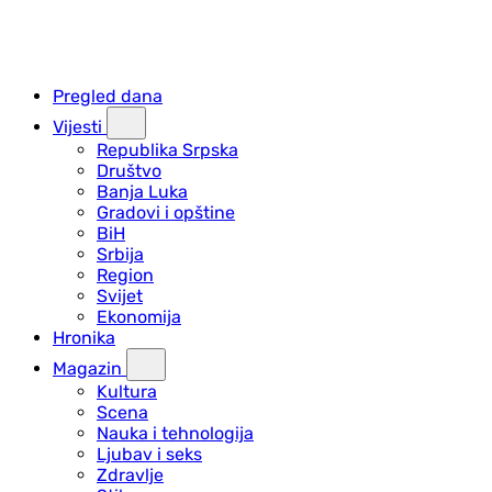
Pregled dana
Vijesti
Republika Srpska
Društvo
Banja Luka
Gradovi i opštine
BiH
Srbija
Region
Svijet
Ekonomija
Hronika
Magazin
Kultura
Scena
Nauka i tehnologija
Ljubav i seks
Zdravlje