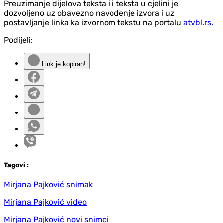
Preuzimanje dijelova teksta ili teksta u cjelini je
dozvoljeno uz obavezno navođenje izvora i uz
postavljanje linka ka izvornom tekstu na portalu
atvbl.rs
.
Podijeli:
Link je kopiran!
Tag
ovi
:
Mirjana Pajković snimak
Mirjana Pajković video
Mirjana Pajković novi snimci