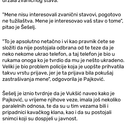
držala zvaničnog stava.
"Mene nisu interesovali zvanični stavovi, pogotovo
ne tužilaštva. Mene je interesovao vaš stav o tome",
pitao je Šešelj.
"To je apsolutno netačno i vi kao pravnik ćete se
složiti da nije postojala odbrana od te teze da je
neko nekome ukrao telefon, a taj telefon je bio u
rukama onoga ko je tvrdio da mu je nešto ukradeno.
Veliki je bio problem policije koja je uopšte prihvatila
takvu vrstu prijave, jer je ta prijava bila pokušaj
zastrašivanja mene", odgovorila je Pajković.
Šešelj je iznio tvrdnje da je Vukšić naveo kako je
Pajković, u vrijeme njihove veze, imala još nekoliko
paralelnih odnosa, te da su u tim vezama bili i
pripadnici kavačkog klana, kao i da su postojali
snimci koji su dospjeli u javnost.