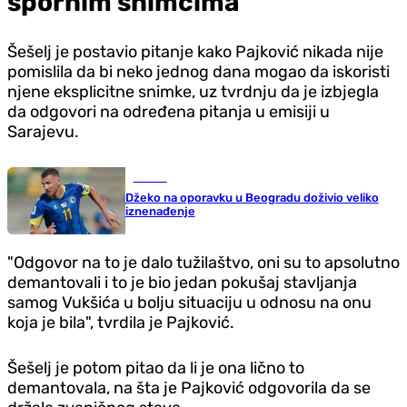
spornim snimcima
Šešelj je postavio pitanje kako Pajković nikada nije
pomislila da bi neko jednog dana mogao da iskoristi
njene eksplicitne snimke, uz tvrdnju da je izbjegla
da odgovori na određena pitanja u emisiji u
Sarajevu.
Fudbal
Džeko na oporavku u Beogradu doživio veliko
iznenađenje
"Odgovor na to je dalo tužilaštvo, oni su to apsolutno
demantovali i to je bio jedan pokušaj stavljanja
samog Vukšića u bolju situaciju u odnosu na onu
koja je bila", tvrdila je Pajković.
Šešelj je potom pitao da li je ona lično to
demantovala, na šta je Pajković odgovorila da se