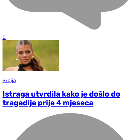
0
Srbija
Istraga utvrdila kako je došlo do
tragedije prije 4 mjeseca