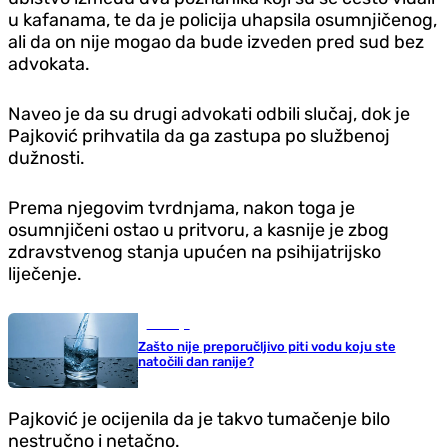
u kafanama, te da je policija uhapsila osumnjičenog,
ali da on nije mogao da bude izveden pred sud bez
advokata.
Naveo je da su drugi advokati odbili slučaj, dok je
Pajković prihvatila da ga zastupa po službenoj
dužnosti.
Prema njegovim tvrdnjama, nakon toga je
osumnjičeni ostao u pritvoru, a kasnije je zbog
zdravstvenog stanja upućen na psihijatrijsko
liječenje.
Zdravlje
Zašto nije preporučljivo piti vodu koju ste
natočili dan ranije?
Pajković je ocijenila da je takvo tumačenje bilo
nestručno i netačno.