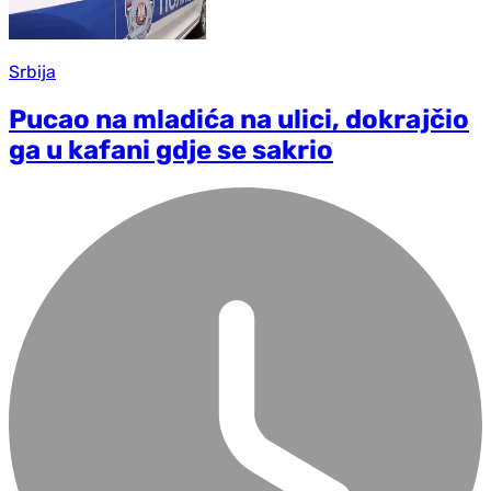
Srbija
Pucao na mladića na ulici, dokrajčio
ga u kafani gd‌je se sakrio